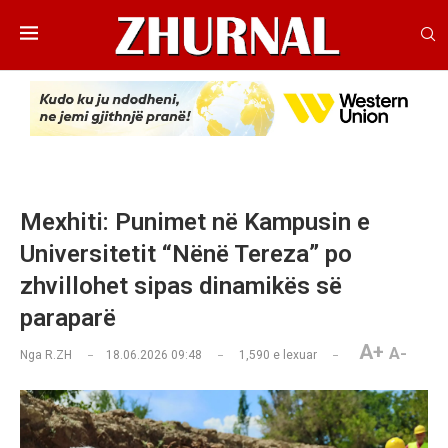
Mexhiti: Punimet në Kampusin e
Universitetit “Nënë Tereza” po
zhvillohet sipas dinamikës së
paraparë
A+
A-
Nga
R.ZH
18.06.2026 09:48
1,590
e lexuar