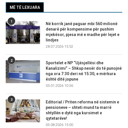
MË TË LEXUARA
1
Në korrik janë paguar mbi 560 milionë
denarë për kompensime për pushim
mjekësor, pjesa më e madhe për lejet e
lindjes
28.07.2026 15:52
2
Sportelet e NP “Ujësjellësi dhe
Kanalizimi” – Shkup nesër do të punojnë
nga ora 7:30 deri në 15:30, e mërkura
është ditë jopune
05.01.2026 10:36
3
Editorial / Priten reforma në sistemin e
pensioneve – shteti mund ta marrë
shtyllën e dytë nga kursimet e
qytetarëve!
03.08.2026 15:00