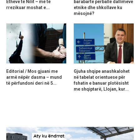
Etheve të Nilit – më të
barabartë përballë dallimeve
rrezikuar moshat e...
etnike dhe shkollave ku
mësojnë?
Editorial / Mos gjuani me
Gjuha shqipe anashkalohet
armë nëpër dasma – mund
në tabelat orientuese për
të përfundoni deri në 5...
fshatin e banuar plotësisht
me shqiptarë, Llojan, kur...