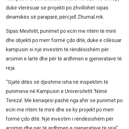
duke vlerësuar se projekti po zhvillohet sipas
dinamikës së paraparë, përcjell Zhurnal.mk.
Sipas Mexhitit, punimet po ecin me ritëm të mirë
dhe objekti po merr formë çdo ditë, duke e cilësuar
kampusin si një investim të rëndësishëm për
arsimin e lartë dhe për të ardhmen e gjeneratave të
reja.
“Gjatë ditës së djeshme isha në inspektim të
punimeve në Kampusin e Universitetit ‘Nënë
Tereza’. Me kënaqësi pashë nga afër se punimet po
ecin me ritëm të mirë dhe se ky projekt po merr
formë çdo ditë. Një investim i rëndësishëm për
arsimin dhe për të ardhmen e gjeneratave të reja”,