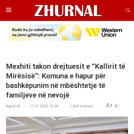
Mexhiti takon drejtuesit e “Kallirit të
Mirësisë”: Komuna e hapur për
bashkëpunim në mbështetje të
familjeve në nevojë
A+
A-
Nga
B.M
17.01.2026 15:40
1,369
e lexuar