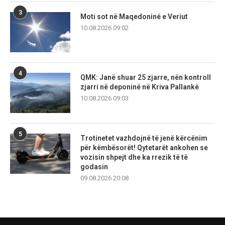
3
Moti sot në Maqedoninë e Veriut
10.08.2026 09:02
4
QMK: Janë shuar 25 zjarre, nën kontroll
zjarri në deponinë në Kriva Pallankë
10.08.2026 09:03
5
Trotinetet vazhdojnë të jenë kërcënim
për këmbësorët! Qytetarët ankohen se
vozisin shpejt dhe ka rrezik të të
godasin
09.08.2026 20:08