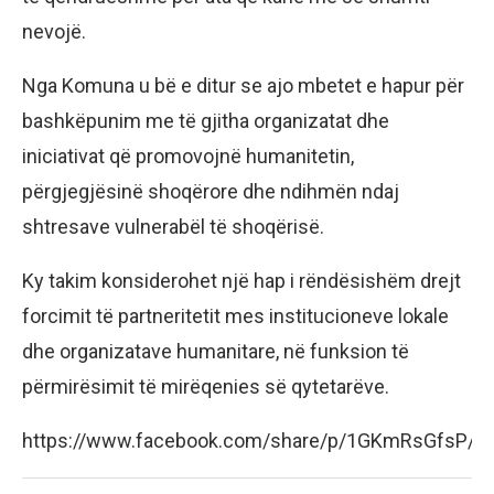
nevojë.
Nga Komuna u bë e ditur se ajo mbetet e hapur për
bashkëpunim me të gjitha organizatat dhe
iniciativat që promovojnë humanitetin,
përgjegjësinë shoqërore dhe ndihmën ndaj
shtresave vulnerabël të shoqërisë.
Ky takim konsiderohet një hap i rëndësishëm drejt
forcimit të partneritetit mes institucioneve lokale
dhe organizatave humanitare, në funksion të
përmirësimit të mirëqenies së qytetarëve.
https://www.facebook.com/share/p/1GKmRsGfsP/