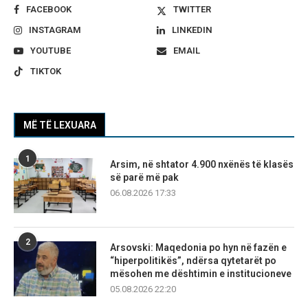
FACEBOOK
TWITTER
INSTAGRAM
LINKEDIN
YOUTUBE
EMAIL
TIKTOK
MË TË LEXUARA
1
Arsim, në shtator 4.900 nxënës të klasës
së parë më pak
06.08.2026 17:33
2
Arsovski: Maqedonia po hyn në fazën e
“hiperpolitikës”, ndërsa qytetarët po
mësohen me dështimin e institucioneve
05.08.2026 22:20