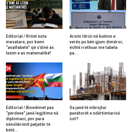
Editorial / Rritet nota
Arsim Idrizi në kulmin e
mesatare, por kemi
verës po bën gjum dimëror,
“analfabetë” që s’dinë as
është rrethuar me tabela
lexim e as matematikë!
pa...
Editorial / Bisedimet pas
Sa janë të mbrojtur
“perdeve” janë legjitime në
punëtorët e ndërtimtarisë
diplomaci, por para
sot?
nënshkrimit patjetër të
ketë...