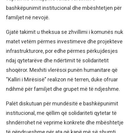
bashkëpunimit institucional dhe mbështetjen për
familjet në nevojë.
Gjatë takimit u theksua se zhvillimi i komunës nuk
matet vetëm përmes investimeve dhe projekteve
infrastrukturore, por edhe përmes përkujdesjes
ndaj qytetarëve dhe ndërtimit të solidaritetit
shoqëror. Mexhiti vlerësoi punën humanitare që
“Kalliri i Mirësisë” realizon në terren, duke ofruar
ndihmë për familjet dhe grupet më të ndjeshme.
Palët diskutuan për mundësitë e bashkëpunimit
institucional, me qëllim që solidariteti qytetar të
shndërrohet në veprime konkrete dhe mbështetje
të qëndrueshme për ata që kanë më së shumti