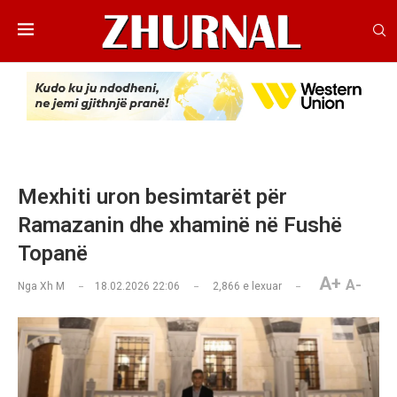
Mexhiti uron besimtarët për
Ramazanin dhe xhaminë në Fushë
Topanë
A+
A-
Nga
Xh M
18.02.2026 22:06
2,866
e lexuar