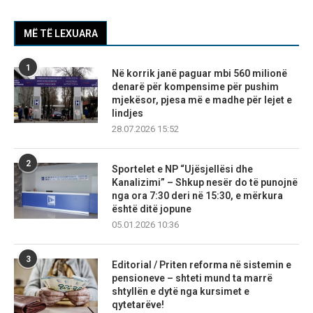
MË TË LEXUARA
1
Në korrik janë paguar mbi 560 milionë
denarë për kompensime për pushim
mjekësor, pjesa më e madhe për lejet e
lindjes
28.07.2026 15:52
2
Sportelet e NP “Ujësjellësi dhe
Kanalizimi” – Shkup nesër do të punojnë
nga ora 7:30 deri në 15:30, e mërkura
është ditë jopune
05.01.2026 10:36
3
Editorial / Priten reforma në sistemin e
pensioneve – shteti mund ta marrë
shtyllën e dytë nga kursimet e
qytetarëve!