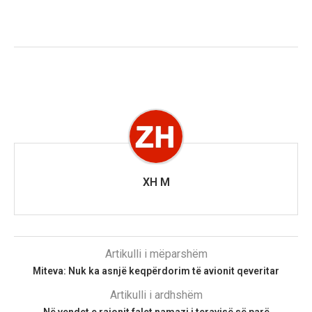
XH M
Artikulli i mëparshëm
Miteva: Nuk ka asnjë keqpërdorim të avionit qeveritar
Artikulli i ardhshëm
Në vendet e rajonit falet namazi i teravisë së parë