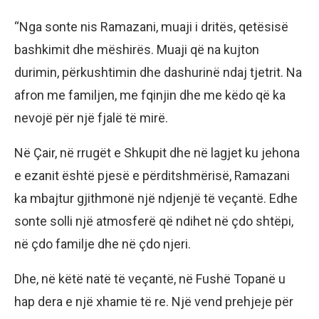
“Nga sonte nis Ramazani, muaji i dritës, qetësisë
bashkimit dhe mëshirës. Muaji që na kujton
durimin, përkushtimin dhe dashurinë ndaj tjetrit. Na
afron me familjen, me fqinjin dhe me këdo që ka
nevojë për një fjalë të mirë.
Në Çair, në rrugët e Shkupit dhe në lagjet ku jehona
e ezanit është pjesë e përditshmërisë, Ramazani
ka mbajtur gjithmonë një ndjenjë të veçantë. Edhe
sonte solli një atmosferë që ndihet në çdo shtëpi,
në çdo familje dhe në çdo njeri.
Dhe, në këtë natë të veçantë, në Fushë Topanë u
hap dera e një xhamie të re. Një vend prehjeje për