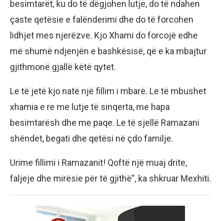
besimtarët, ku do të dëgjohen lutje, do të ndahen
çaste qetësie e falënderimi dhe do të forcohen
lidhjet mes njerëzve. Kjo Xhami do forcojë edhe
më shumë ndjenjën e bashkësisë, që e ka mbajtur
gjithmonë gjallë këtë qytet.
Le të jetë kjo natë një fillim i mbarë. Le të mbushet
xhamia e re me lutje të sinqerta, me hapa
besimtarësh dhe me paqe. Le të sjellë Ramazani
shëndet, begati dhe qetësi në çdo familje.
Urime fillimi i Ramazanit! Qoftë një muaj drite,
faljeje dhe mirësie për të gjithë”, ka shkruar Mexhiti.