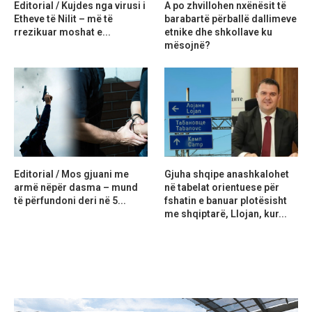
Editorial / Kujdes nga virusi i
A po zhvillohen nxënësit të
Etheve të Nilit – më të
barabartë përballë dallimeve
rrezikuar moshat e...
etnike dhe shkollave ku
mësojnë?
Editorial / Mos gjuani me
Gjuha shqipe anashkalohet
armë nëpër dasma – mund
në tabelat orientuese për
të përfundoni deri në 5...
fshatin e banuar plotësisht
me shqiptarë, Llojan, kur...