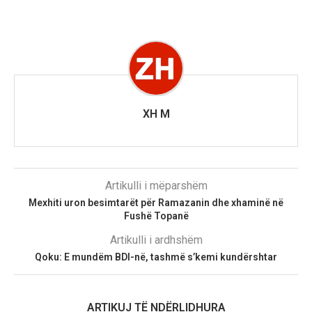
XH M
Artikulli i mëparshëm
Mexhiti uron besimtarët për Ramazanin dhe xhaminë në
Fushë Topanë
Artikulli i ardhshëm
Qoku: E mundëm BDI-në, tashmë s’kemi kundërshtar
ARTIKUJ TË NDËRLIDHURA