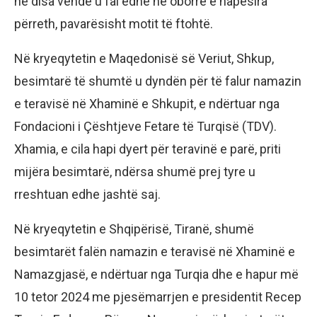
në disa vende u fal edhe në oborre e hapësira
përreth, pavarësisht motit të ftohtë.
Në kryeqytetin e Maqedonisë së Veriut, Shkup,
besimtarë të shumtë u dyndën për të falur namazin
e teravisë në Xhaminë e Shkupit, e ndërtuar nga
Fondacioni i Çështjeve Fetare të Turqisë (TDV).
Xhamia, e cila hapi dyert për teravinë e parë, priti
mijëra besimtarë, ndërsa shumë prej tyre u
rreshtuan edhe jashtë saj.
Në kryeqytetin e Shqipërisë, Tiranë, shumë
besimtarët falën namazin e teravisë në Xhaminë e
Namazgjasë, e ndërtuar nga Turqia dhe e hapur më
10 tetor 2024 me pjesëmarrjen e presidentit Recep