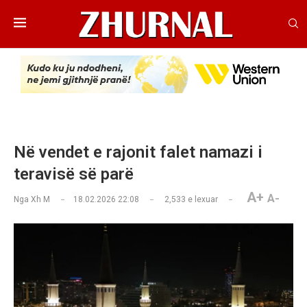
Në vendet e rajonit falet namazi i
teravisë së parë
A+
A-
Nga
Xh M
18.02.2026 22:08
2,533
e lexuar