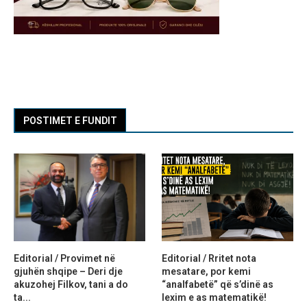
POSTIMET E FUNDIT
Editorial / Provimet në
Editorial / Rritet nota
gjuhën shqipe – Deri dje
mesatare, por kemi
akuzohej Filkov, tani a do
“analfabetë” që s’dinë as
ta...
lexim e as matematikë!