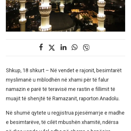
Shkup, 18 shkurt – Në vendet e rajonit, besimtarët
myslimanë u mblodhën në xhami për të falur
namazin e parë të teravisë me rastin e fillimit të
muajit të shenjtë të Ramazanit, raporton Anadolu.
Në shumë qytete u regjistrua pjesëmarrje e madhe
e besimtarëve, të cilët mbushën xhamitë, ndërsa