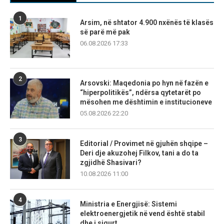
1
Arsim, në shtator 4.900 nxënës të klasës
së parë më pak
06.08.2026 17:33
2
Arsovski: Maqedonia po hyn në fazën e
“hiperpolitikës”, ndërsa qytetarët po
mësohen me dështimin e institucioneve
05.08.2026 22:20
3
Editorial / Provimet në gjuhën shqipe –
Deri dje akuzohej Filkov, tani a do ta
zgjidhë Shasivari?
10.08.2026 11:00
4
Ministria e Energjisë: Sistemi
elektroenergjetik në vend është stabil
dhe i sigurt