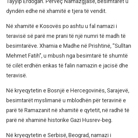
Tayyip Erdogan. Përveç Namazgjasë, besimtarët u
dyndën edhe në xhamitë e tjera të vendit.
Në xhamitë e Kosovës po ashtu u fal namazi i
teravisë së parë me prani të një numri të madh të
besimtarëve. Xhamia e Madhe në Prishtinë, “Sulltan
Mehmet Fatih”, u mbush nga besimtarë të shumtë
të cilët erdhën enkas të falin namazin e jacisë dhe
teravisë.
Në kryeqytetin e Bosnjë e Hercegovinës, Sarajevë,
besimtarët myslimanë u mblodhën për teravinë e
parë të Ramazanit në xhamitë e qytetit, në radhë të
parë në xhaminë historike Gazi Husrev-beg.
Në kryeqytetin e Serbisë, Beograd, namazi i