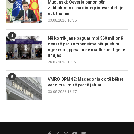
Mucunski: Qeveria punon për
zhbllokimin e eurointegrimeve, detajet
nuk thuhen
03.08.2026 16:35
4
Në korrik janë paguar mbi 560 milionë
denarë për kompensime për pushim
mjekësor, pjesa më e madhe për lejet e
lindjes
28.07.2026 15:52
5
VMRO‑DPMNE: Maqedonia do të bëhet
vend më i mirë për të jetuar
03.08.2026 16:17