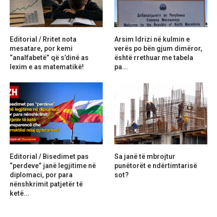
Editorial / Rritet nota
Arsim Idrizi në kulmin e
mesatare, por kemi
verës po bën gjum dimëror,
“analfabetë” që s’dinë as
është rrethuar me tabela
lexim e as matematikë!
pa...
Editorial / Bisedimet pas
Sa janë të mbrojtur
“perdeve” janë legjitime në
punëtorët e ndërtimtarisë
diplomaci, por para
sot?
nënshkrimit patjetër të
ketë...