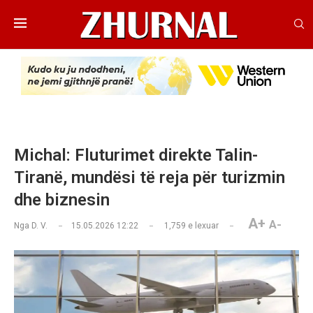
Michal: Fluturimet direkte Talin-
Tiranë, mundësi të reja për turizmin
dhe biznesin
A+
A-
Nga
D. V.
15.05.2026 12:22
1,759
e lexuar