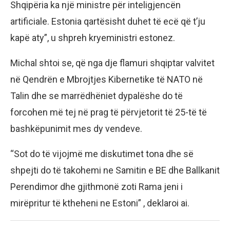
Shqipëria ka një ministre për inteligjencën
artificiale. Estonia qartësisht duhet të ecë që t’ju
kapë aty”, u shpreh kryeministri estonez.
Michal shtoi se, që nga dje flamuri shqiptar valvitet
në Qendrën e Mbrojtjes Kibernetike të NATO në
Talin dhe se marrëdhëniet dypalëshe do të
forcohen më tej në prag të përvjetorit të 25-të të
bashkëpunimit mes dy vendeve.
“Sot do të vijojmë me diskutimet tona dhe së
shpejti do të takohemi ne Samitin e BE dhe Ballkanit
Perendimor dhe gjithmonë zoti Rama jeni i
mirëpritur të ktheheni ne Estoni” , deklaroi ai.