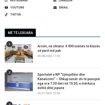
INSTAGRAM
LINKEDIN
YOUTUBE
EMAIL
TIKTOK
MË TË LEXUARA
1
Arsim, në shtator 4.900 nxënës të klasës
së parë më pak
06.08.2026 17:33
2
Sportelet e NP “Ujësjellësi dhe
Kanalizimi” – Shkup nesër do të punojnë
nga ora 7:30 deri në 15:30, e mërkura
është ditë jopune
05.01.2026 10:36
3