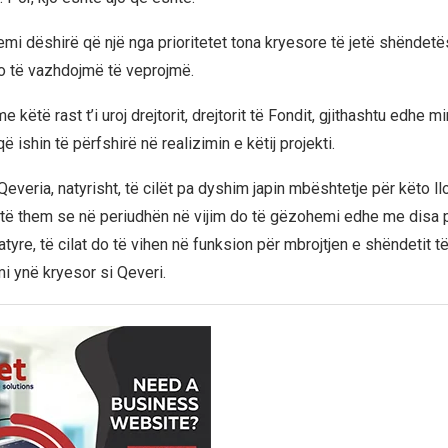
emi dëshirë që një nga prioritetet tona kryesore të jetë shëndetë
o të vazhdojmë të veprojmë.
 këtë rast t’i uroj drejtorit, drejtorit të Fondit, gjithashtu edhe min
që ishin të përfshirë në realizimin e këtij projekti.
veria, natyrisht, të cilët pa dyshim japin mbështetje për këto ll
 të them se në periudhën në vijim do të gëzohemi edhe me disa p
natyre, të cilat do të vihen në funksion për mbrojtjen e shëndetit t
mi ynë kryesor si Qeveri.