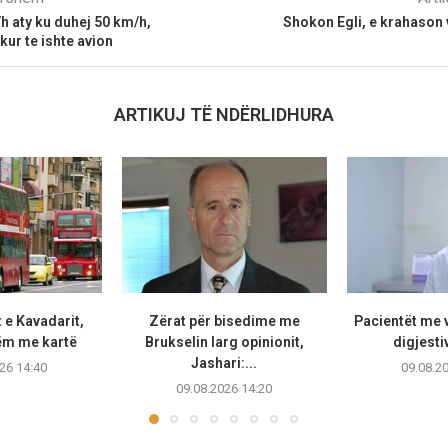
 aty ku duhej 50 km/h,
Shokon Egli, e krahason
kur te ishte avion
ARTIKUJ TË NDËRLIDHURA
 e Kavadarit,
Zërat për bisedime me
Pacientët me v
ëm me kartë
Brukselin larg opinionit,
digjestiv
Jashari:...
26 14:40
09.08.2
09.08.2026 14:20