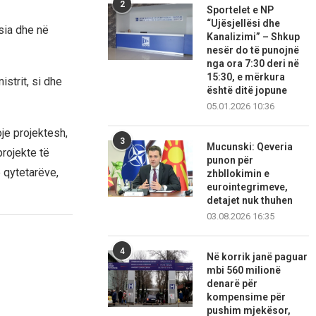
2
Sportelet e NP
“Ujësjellësi dhe
sia dhe në
Kanalizimi” – Shkup
nesër do të punojnë
nga ora 7:30 deri në
15:30, e mërkura
istrit, si dhe
është ditë jopune
05.01.2026 10:36
oje projektesh,
3
Mucunski: Qeveria
rojekte të
punon për
ë qytetarëve,
zhbllokimin e
eurointegrimeve,
detajet nuk thuhen
03.08.2026 16:35
4
Në korrik janë paguar
mbi 560 milionë
denarë për
kompensime për
pushim mjekësor,