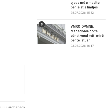
pjesa më e madhe
për lejet e lindjes
28.07.2026 15:52
5
VMRO‑DPMNE:
Maqedonia do të
bëhet vend më i mirë
për të jetuar
03.08.2026 16:17
kulli i ardhshëm