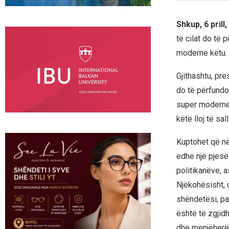
Shkup, 6 prill
të cilat do të 
moderne këtu.
Gjithashtu, pre
do të përfundoj
super moderne d
këtë lloj të sal
Kuptohet që në
edhe një pjesë
politikanëve, a
Njëkohësisht, 
shëndetësi, pa
është të zgjid
dhe menjëherë.