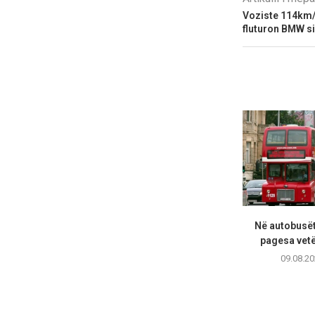
Voziste 114km/h
fluturon BMW si
Në autobusët
pagesa vet
09.08.20