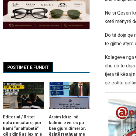
Ne si Qeveri k
këtë mënyrë d
Do të doja që me
të gjithë atyre 
Kolegëve nga Qe
dhe do të doja
POSTIMET E FUNDIT
tjera të kësaj 
që është qëlli
Editorial / Rritet
Arsim Idrizi në
nota mesatare, por
kulmin e verës po
kemi “analfabetë”
bën gjum dimëror,
që s’dinë as lexim e
është rrethuar me