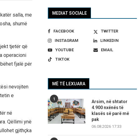
MEDIAT SOCIALE
katër salla, me
thosha, shumë
FACEBOOK
TWITTER
INSTAGRAM
LINKEDIN
ekt tjetër që
YOUTUBE
EMAIL
la operacioni
TIKTOK
bëhet fjalë për
MË TË LEXUARA
ësi nevojiten
tetin e
1
Arsim, në shtator
4.900 nxënës të
tër në
klasës së parë më
pak
ra. Qëllimi ynë
06.08.2026 17:33
llohet gjithçka