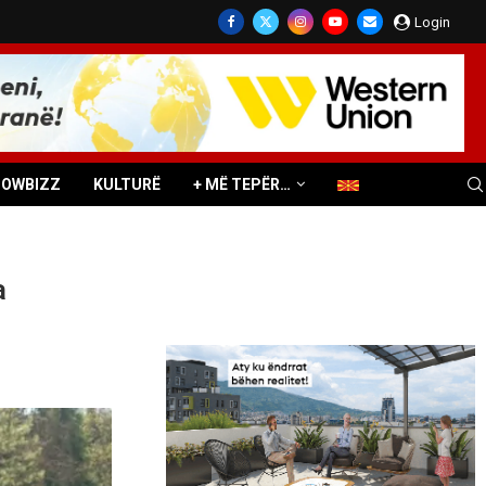
Login
HOWBIZZ
KULTURË
+ MË TEPËR…
a