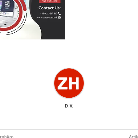
D. V.
parshëm
Arti