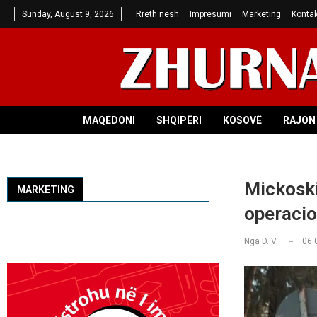
Sunday, August 9, 2026
Rreth nesh
Impresumi
Marketing
Kontak
MAQEDONI
SHQIPËRI
KOSOVË
RAJON 
Mickoski
MARKETING
operacio
Nga
D. V.
06.