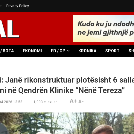
t
Privacy Policy
/ BOTA
EKONOMI
ED / OP
KRONIKA
SPORT
S
: Janë rikonstruktuar plotësisht 6 sall
ni në Qendrën Klinike “Nënë Tereza”
A+
A-
04.2026 13:58
1,093
e lexuar