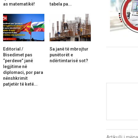
as matematikë!
tabela pa...
Editorial /
Sa janë të mbrojtur
Bisedimet pas
punëtorët e
“perdeve” janë
ndërtimtarisë sot?
legjitime në
diplomaci, por para
nënshkrimit
patjetër të ketë...
Artikulli i më