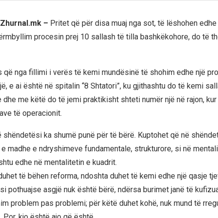
, Zhurnal.mk –
Pritet që për disa muaj nga sot, të lëshohen edhe 
përmbyllim procesin prej 10 sallash të tilla bashkëkohore, do të 
s që nga fillimi i verës të kemi mundësinë të shohim edhe një proj
ë, e ai është në spitalin “8 Shtatori”, ku gjithashtu do të kemi sal
he me këtë do të jemi praktikisht shteti numër një në rajon, kur 
lave të operacionit.
 shëndetësi ka shumë punë për të bërë. Kuptohet që në shëndet
 e madhe e ndryshimeve fundamentale, strukturore, si në mentali
shtu edhe në mentalitetin e kuadrit.
duhet të bëhen reforma, ndoshta duhet të kemi edhe një qasje tje
si pothuajse asgjë nuk është bërë, ndërsa burimet janë të kufizua
him problem pas problemi; për këtë duhet kohë, nuk mund të rregu
 Por, kjo është ajo që është.