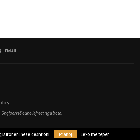
EMAIL
olicy
 Shqipërinë edhe lajmet nga bota.
jistroheni nëse dëshironi.
Pranoj
Lexo më tepër