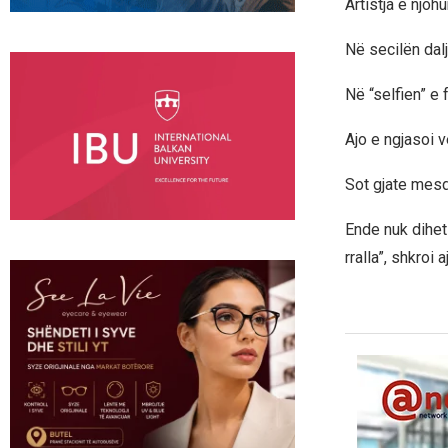
Artistja e njoh
Në secilën dal
Në “selfien” e 
Ajo e ngjasoi 
Sot gjate mesdi
Ende nuk dihet 
rralla”, shkroi a