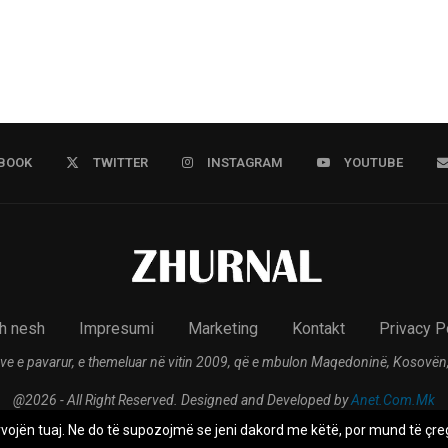
BOOK
TWITTER
INSTAGRAM
YOUTUBE
h nesh
Impresumi
Marketing
Kontakt
Privacy P
ve e pavarur, e themeluar në vitin 2009, që e mbulon Maqedoninë, Kosovën,
@2026 - All Right Reserved. Designed and Developed by
Anet.Com.Mk
rvojën tuaj. Ne do të supozojmë se jeni dakord me këtë, por mund të çreg