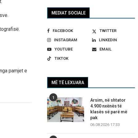
.
MEDIAT SOCIALE
sve.
tografisë.
FACEBOOK
TWITTER
INSTAGRAM
LINKEDIN
YOUTUBE
EMAIL
TIKTOK
r nga pamjet e
MË TË LEXUARA
1
Arsim, në shtator
4.900 nxënës të
klasës së parë më
pak
06.08.2026 17:33