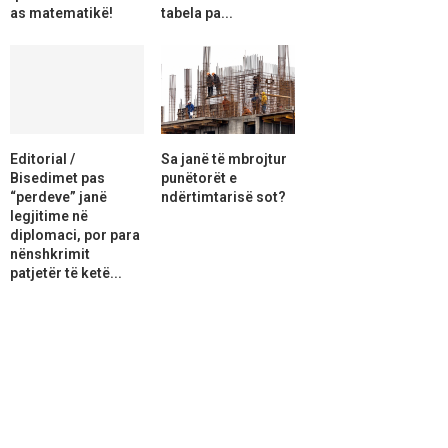
as matematikë!
tabela pa...
Editorial /
Sa janë të mbrojtur
Bisedimet pas
punëtorët e
“perdeve” janë
ndërtimtarisë sot?
legjitime në
diplomaci, por para
nënshkrimit
patjetër të ketë...