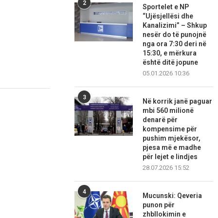
2
Sportelet e NP
“Ujësjellësi dhe
Kanalizimi” – Shkup
nesër do të punojnë
nga ora 7:30 deri në
15:30, e mërkura
është ditë jopune
05.01.2026 10:36
3
Në korrik janë paguar
mbi 560 milionë
denarë për
kompensime për
pushim mjekësor,
pjesa më e madhe
për lejet e lindjes
28.07.2026 15:52
4
Mucunski: Qeveria
punon për
zhbllokimin e