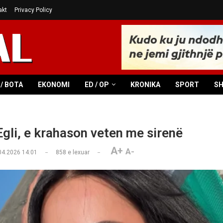
akt
Privacy Policy
/ BOTA
EKONOMI
ED / OP
KRONIKA
SPORT
S
gli, e krahason veten me sirenë
A+
A-
04.2026 14:01
858
e lexuar