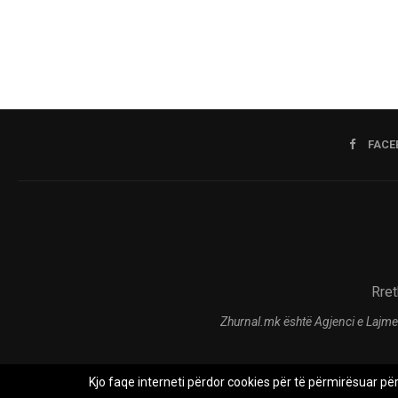
FACE
Rret
Zhurnal.mk është Agjenci e Lajme
Kjo faqe interneti përdor cookies për të përmirësuar pë