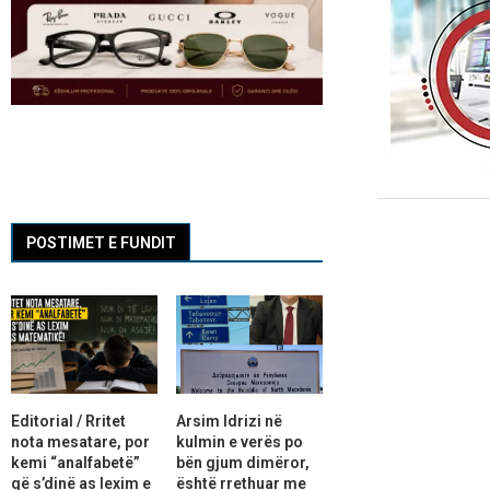
POSTIMET E FUNDIT
Editorial / Rritet
Arsim Idrizi në
nota mesatare, por
kulmin e verës po
kemi “analfabetë”
bën gjum dimëror,
që s’dinë as lexim e
është rrethuar me