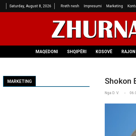
Saturday, August 8, 2026
Rreth nesh
Impresumi
Marketing
Kont
MAQEDONI
SHQIPËRI
KOSOVË
RAJON 
Shokon E
MARKETING
Nga
D. V.
06.