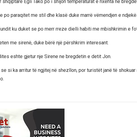
ur shqiptare Egli Tako po i shijon temperaturat e nxehta në bregdet
je po paraqitet me stil dhe klasë duke marrë vëmendjen e ndjekë
fundit ku duket se po merr rreze dielli habiti me mbishkrimin e fo
veten me sirenë, duke bërë një përshkrim interesant.
tes eshte gjetur nje Sirene ne bregdetin e detit Jon.
se si ka arritur të ngjitej në shezllon, por turistët janë të shokua
jo.