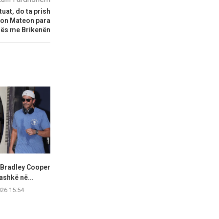
tuat, do ta prish
ron Mateon para
ës me Brikenën
 Bradley Cooper
Olivia Rodrigo shkëlqen me
Hailey Biebe
ashkë në...
stil elegant gjatë një...
West Hollywoo
026 15:54
07.08.2026 15:53
07.08.2