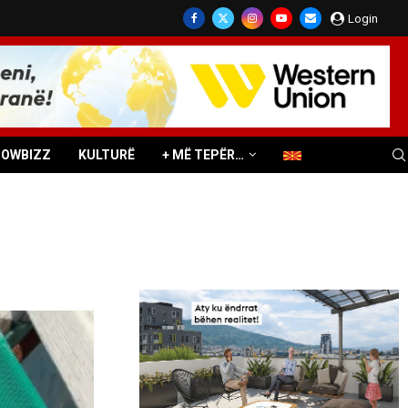
Login
HOWBIZZ
KULTURË
+ MË TEPËR…