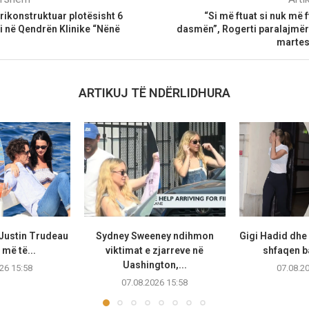
rikonstruktuar plotësisht 6
“Si më ftuat si nuk më f
i në Qendrën Klinike “Nënë
dasmën”, Rogerti paralajmë
martes
ARTIKUJ TË NDËRLIDHURA
 Justin Trudeau
Sydney Sweeney ndihmon
Gigi Hadid dhe
më të...
viktimat e zjarreve në
shfaqen b
Uashington,...
26 15:58
07.08.2
07.08.2026 15:58