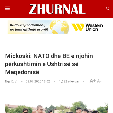
Mickoski: NATO dhe BE e njohin
përkushtimin e Ushtrisë së
Maqedonisë
A+
A-
Nga
D. V.
03.07.2026 13:02
1,632
e lexuar