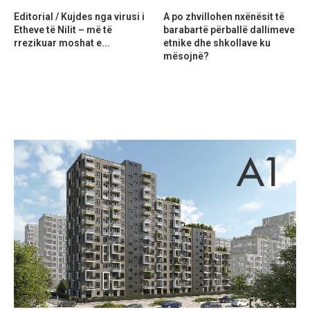
Editorial / Kujdes nga virusi i
A po zhvillohen nxënësit të
Etheve të Nilit – më të
barabartë përballë dallimeve
rrezikuar moshat e...
etnike dhe shkollave ku
mësojnë?