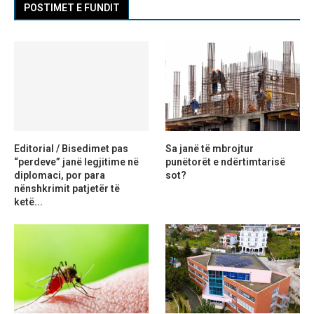
POSTIMET E FUNDIT
Editorial / Bisedimet pas
Sa janë të mbrojtur
“perdeve” janë legjitime në
punëtorët e ndërtimtarisë
diplomaci, por para
sot?
nënshkrimit patjetër të
ketë...