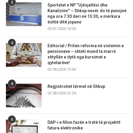
2
Sportelet e NP “Ujësjellësi dhe
Kanalizimi” – Shkup nesër do të punojnë
nga ora 7:30 deri në 15:30, e mërkura
është ditë jopune
05.01.2026 10:36
3
Editorial / Priten reforma në sistemin e
pensioneve – shteti mund ta marrë
shtyllën e dytë nga kursimet e
qytetarëve!
03.08.2026 15:00
4
Regjistrohet tërmet në Shkup
02.08.2026 22:34
5
DAP-i e fillon fazën e tretë të projektit
fatura elektronike