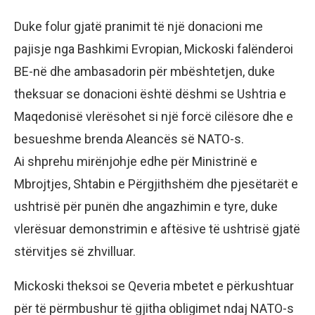
Duke folur gjatë pranimit të një donacioni me
pajisje nga Bashkimi Evropian, Mickoski falënderoi
BE-në dhe ambasadorin për mbështetjen, duke
theksuar se donacioni është dëshmi se Ushtria e
Maqedonisë vlerësohet si një forcë cilësore dhe e
besueshme brenda Aleancës së NATO-s.
Ai shprehu mirënjohje edhe për Ministrinë e
Mbrojtjes, Shtabin e Përgjithshëm dhe pjesëtarët e
ushtrisë për punën dhe angazhimin e tyre, duke
vlerësuar demonstrimin e aftësive të ushtrisë gjatë
stërvitjes së zhvilluar.
Mickoski theksoi se Qeveria mbetet e përkushtuar
për të përmbushur të gjitha obligimet ndaj NATO-s