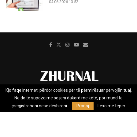
04.06.2026 13:52
Kjo faqe interneti përdor cookies për të përmirësuar përvojën tuaj.
Rreth nesh
Impresumi
Marketing
Kontakt
Ne do të supozojmë se jeni dakord me këtë, por mund të
Privacy Policy
çregjistroheni nëse dëshironi.
Pranoj
Lexo më tepër
Zhurnal.mk është Agjenci e Lajmeve e pavarur, e themeluar në vitin
2009, që e mbulon Maqedoninë, Kosovën, Shqipërinë edhe lajmet
nga bota.
@2026 - All Right Reserved. Designed and Developed by