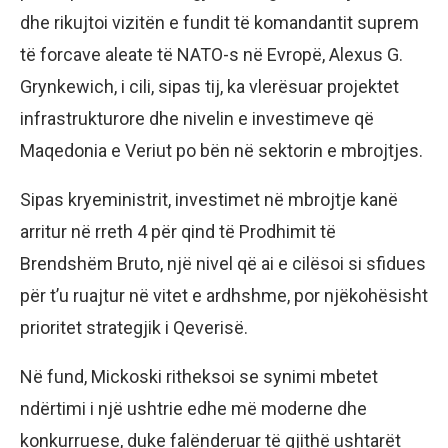
dhe rikujtoi vizitën e fundit të komandantit suprem
të forcave aleate të NATO-s në Evropë, Alexus G.
Grynkewich, i cili, sipas tij, ka vlerësuar projektet
infrastrukturore dhe nivelin e investimeve që
Maqedonia e Veriut po bën në sektorin e mbrojtjes.
Sipas kryeministrit, investimet në mbrojtje kanë
arritur në rreth 4 për qind të Prodhimit të
Brendshëm Bruto, një nivel që ai e cilësoi si sfidues
për t’u ruajtur në vitet e ardhshme, por njëkohësisht
prioritet strategjik i Qeverisë.
Në fund, Mickoski ritheksoi se synimi mbetet
ndërtimi i një ushtrie edhe më moderne dhe
konkurruese, duke falënderuar të gjithë ushtarët