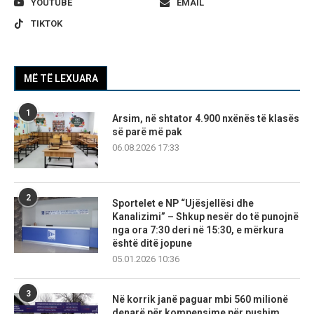
YOUTUBE
EMAIL
TIKTOK
MË TË LEXUARA
1
Arsim, në shtator 4.900 nxënës të klasës
së parë më pak
06.08.2026 17:33
2
Sportelet e NP “Ujësjellësi dhe
Kanalizimi” – Shkup nesër do të punojnë
nga ora 7:30 deri në 15:30, e mërkura
është ditë jopune
05.01.2026 10:36
3
Në korrik janë paguar mbi 560 milionë
denarë për kompensime për pushim