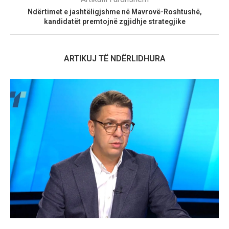
Ndërtimet e jashtëligjshme në Mavrovë-Roshtushë,
kandidatët premtojnë zgjidhje strategjike
ARTIKUJ TË NDËRLIDHURA