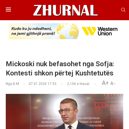
Mickoski nuk befasohet nga Sofja:
Kontesti shkon përtej Kushtetutës
A+
A-
Nga
B.M
07.01.2026 17:53
2,106
e lexuar