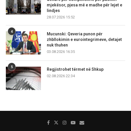
mjekësor, pjesa më e madhe për lejet e
lindjes
28.07.2026 15:52
4
Mucunski: Qeveria punon për
zhbllokimin e eurointegrimeve, detajet
nuk thuhen
03.08.2026 16:35
5
Regjistrohet tërmet në Shkup
02.08.2026 22:34