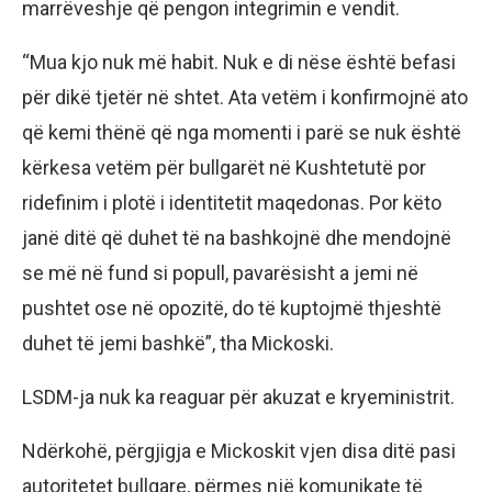
marrëveshje që pengon integrimin e vendit.
“Mua kjo nuk më habit. Nuk e di nëse është befasi
për dikë tjetër në shtet. Ata vetëm i konfirmojnë ato
që kemi thënë që nga momenti i parë se nuk është
kërkesa vetëm për bullgarët në Kushtetutë por
ridefinim i plotë i identitetit maqedonas. Por këto
janë ditë që duhet të na bashkojnë dhe mendojnë
se më në fund si popull, pavarësisht a jemi në
pushtet ose në opozitë, do të kuptojmë thjeshtë
duhet të jemi bashkë”, tha Mickoski.
LSDM-ja nuk ka reaguar për akuzat e kryeministrit.
Ndërkohë, përgjigja e Mickoskit vjen disa ditë pasi
autoritetet bullgare, përmes një komunikate të