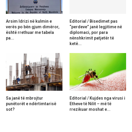
Arsim Idrizi në kulmin e
Editorial / Bisedimet pas
verës po bën gjum dimëror,
“perdeve” janë legjitime në
është rrethuar me tabela
diplomaci, por para
pa...
nënshkrimit patjetër të
ketë...
Sa janë të mbrojtur
Editorial / Kujdes nga virusi i
punëtorët e ndërtimtarisë
Etheve të Nilit – më të
sot?
rrezikuar moshat e...