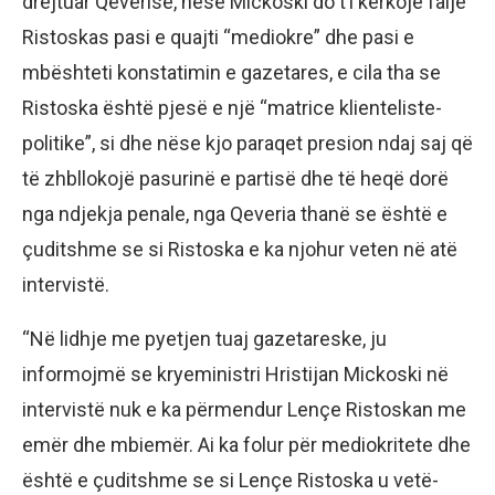
drejtuar Qeverisë, nëse Mickoski do t’i kërkojë falje
Ristoskas pasi e quajti “mediokre” dhe pasi e
mbështeti konstatimin e gazetares, e cila tha se
Ristoska është pjesë e një “matrice klienteliste-
politike”, si dhe nëse kjo paraqet presion ndaj saj që
të zhbllokojë pasurinë e partisë dhe të heqë dorë
nga ndjekja penale, nga Qeveria thanë se është e
çuditshme se si Ristoska e ka njohur veten në atë
intervistë.
“Në lidhje me pyetjen tuaj gazetareske, ju
informojmë se kryeministri Hristijan Mickoski në
intervistë nuk e ka përmendur Lençe Ristoskan me
emër dhe mbiemër. Ai ka folur për mediokritete dhe
është e çuditshme se si Lençe Ristoska u vetë-