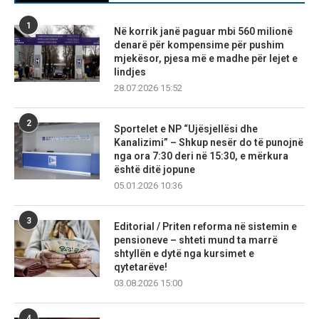
1
Në korrik janë paguar mbi 560 milionë
denarë për kompensime për pushim
mjekësor, pjesa më e madhe për lejet e
lindjes
28.07.2026 15:52
2
Sportelet e NP “Ujësjellësi dhe
Kanalizimi” – Shkup nesër do të punojnë
nga ora 7:30 deri në 15:30, e mërkura
është ditë jopune
05.01.2026 10:36
3
Editorial / Priten reforma në sistemin e
pensioneve – shteti mund ta marrë
shtyllën e dytë nga kursimet e
qytetarëve!
03.08.2026 15:00
4