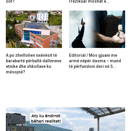
sot?
rrezikuar moshat e...
A po zhvillohen nxënësit të
Editorial / Mos gjuani me
barabartë përballë dallimeve
armë nëpër dasma – mund
etnike dhe shkollave ku
të përfundoni deri në 5...
mësojnë?