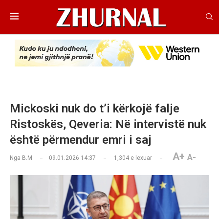
Mickoski nuk do t’i kërkojë falje
Ristoskës, Qeveria: Në intervistë nuk
është përmendur emri i saj
A+
A-
Nga
B.M
09.01.2026 14:37
1,304
e lexuar