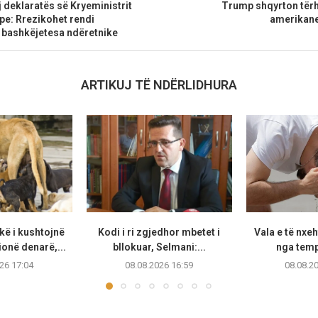
 deklaratës së Kryeministrit
Trump shqyrton tërh
pe: Rrezikohet rendi
amerikane
 bashkëjetesa ndëretnike
ARTIKUJ TË NDËRLIDHURA
ë i kushtojnë
Kodi i ri zgjedhor mbetet i
Vala e të nxeh
ionë denarë,...
bllokuar, Selmani:...
nga temp
26 17:04
08.08.2026 16:59
08.08.2