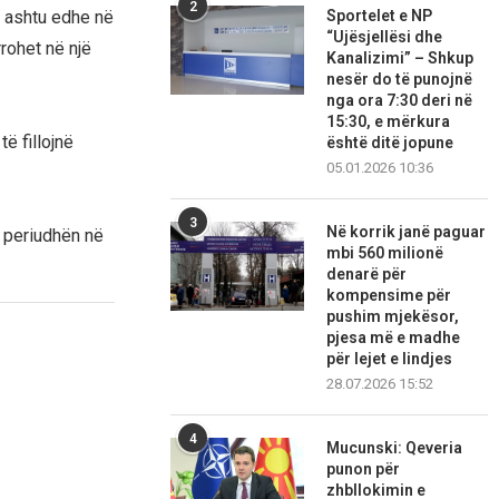
2
Sportelet e NP
j, ashtu edhe në
“Ujësjellësi dhe
rrohet në një
Kanalizimi” – Shkup
nesër do të punojnë
nga ora 7:30 deri në
15:30, e mërkura
ë fillojnë
është ditë jopune
05.01.2026 10:36
3
Në korrik janë paguar
r periudhën në
mbi 560 milionë
denarë për
kompensime për
pushim mjekësor,
pjesa më e madhe
për lejet e lindjes
28.07.2026 15:52
4
Mucunski: Qeveria
punon për
zhbllokimin e