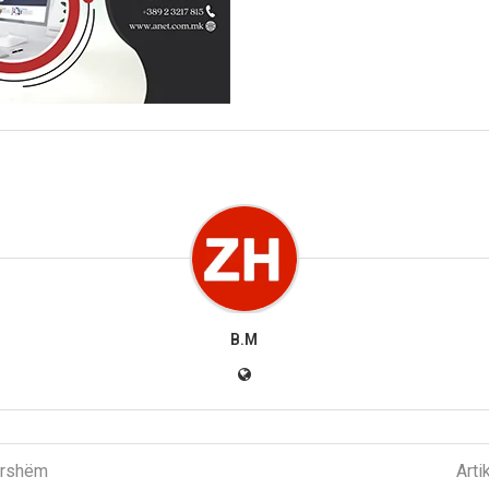
B.M
parshëm
Arti