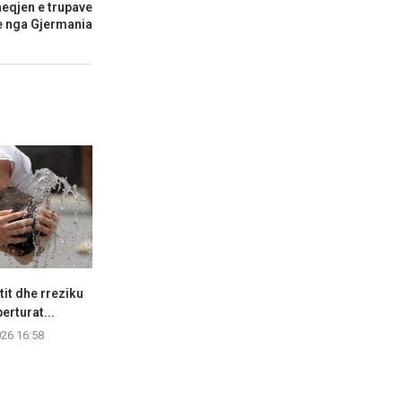
eqjen e trupave
 nga Gjermania
tit dhe rreziku
Mbi 240 raste të Nilit
Virozat e s
erturat...
Perëndimor në Evropë,...
shpeshta 
026 16:58
08.08.2026 14:47
08.08.2