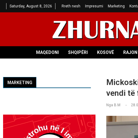
Saturday, August 8, 2026
Rreth nesh
Impresumi
Marketing
Kont
MAQEDONI
SHQIPËRI
KOSOVË
RAJON 
Mickoski
MARKETING
vendi të
Nga
B.M
28.