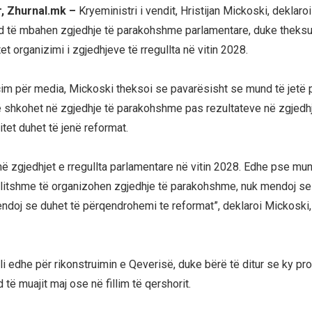
r, Zhurnal.mk –
Kryeministri i vendit, Hristijan Mickoski, deklaro
d të mbahen zgjedhje të parakohshme parlamentare, duke theksua
 organizimi i zgjedhjeve të rregullta në vitin 2028.
im për media, Mickoski theksoi se pavarësisht se mund të jetë po
 shkohet në zgjedhje të parakohshme pas rezultateve në zgjedhj
ritet duhet të jenë reformat.
në zgjedhjet e rregullta parlamentare në vitin 2028. Edhe pse mun
volitshme të organizohen zgjedhje të parakohshme, nuk mendoj se
Mendoj se duhet të përqendrohemi te reformat”, deklaroi Mickoski
li edhe për rikonstruimin e Qeverisë, duke bërë të ditur se ky pro
të muajit maj ose në fillim të qershorit.