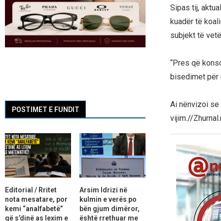
Sipas tij, aktu
kuadër të koali
subjekt të vetë
“Pres që konsol
bisedimet për 
Ai nënvizoi se 
POSTIMET E FUNDIT
vijim.//Zhurnal
Editorial / Rritet
Arsim Idrizi në
nota mesatare, por
kulmin e verës po
kemi “analfabetë”
bën gjum dimëror,
që s’dinë as lexim e
është rrethuar me