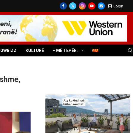
Login
HOWBIZZ
KULTURË
+ MË TEPËR…
hshme,