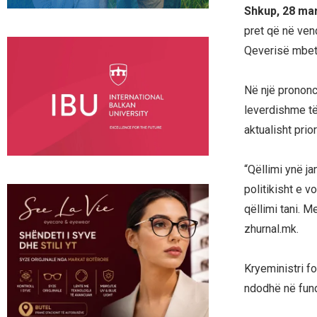
Shkup, 28 ma
pret që në ven
Qeverisë mbetet
Në një prononc
leverdishme të
aktualisht prio
“Qëllimi ynë ja
politikisht e 
qëllimi tani. 
zhurnal.mk.
Kryeministri fo
ndodhë në fund 