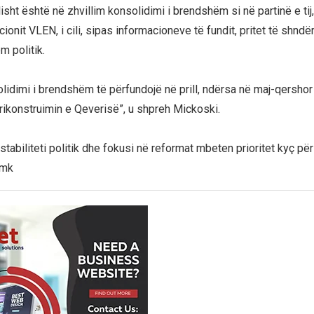
alisht është në zhvillim konsolidimi i brendshëm si në partinë e ti
cionit VLEN, i cili, sipas informacioneve të fundit, pritet të shndë
m politik.
idimi i brendshëm të përfundojë në prill, ndërsa në maj-qershor t
rikonstruimin e Qeverisë”, u shpreh Mickoski.
stabiliteti politik dhe fokusi në reformat mbeten prioritet kyç pë
.mk