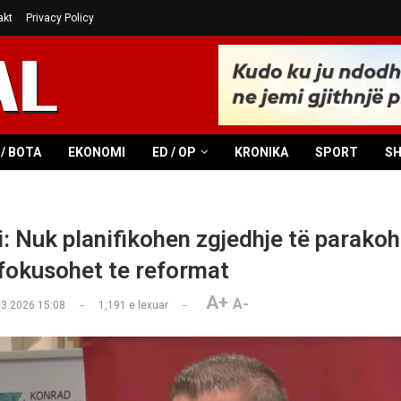
akt
Privacy Policy
/ BOTA
EKONOMI
ED / OP
KRONIKA
SPORT
S
: Nuk planifikohen zgjedhje të parako
 fokusohet te reformat
A+
A-
03.2026 15:08
1,191
e lexuar