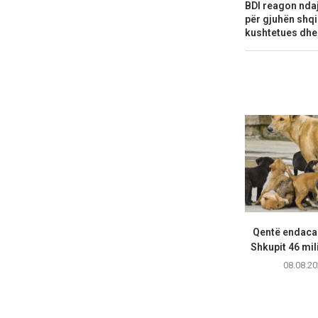
BDI reagon ndaj
për gjuhën shqi
kushtetues dhe
Qentë endacak
Shkupit 46 mil
08.08.20