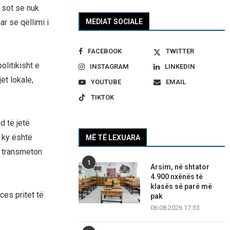
i sot se nuk
MEDIAT SOCIALE
r se qëllimi i
FACEBOOK
TWITTER
litikisht e
INSTAGRAM
LINKEDIN
et lokale,
YOUTUBE
EMAIL
TIKTOK
d të jetë
 ky është
MË TË LEXUARA
, transmeton
1
Arsim, në shtator
4.900 nxënës të
klasës së parë më
ces pritet të
pak
06.08.2026 17:33