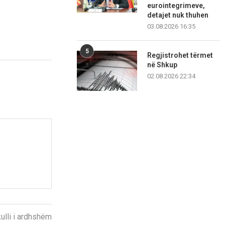
eurointegrimeve,
detajet nuk thuhen
03.08.2026 16:35
5
Regjistrohet tërmet
në Shkup
02.08.2026 22:34
kulli i ardhshëm