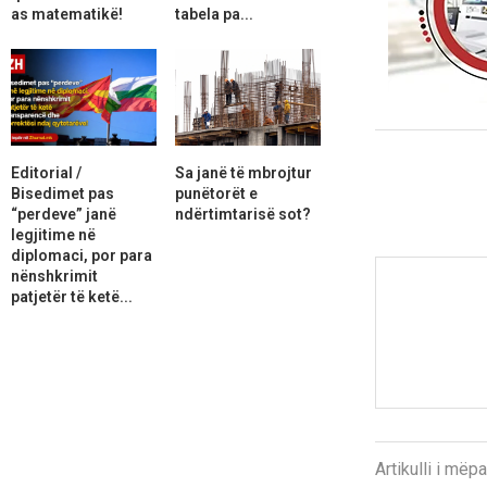
as matematikë!
tabela pa...
Editorial /
Sa janë të mbrojtur
Bisedimet pas
punëtorët e
“perdeve” janë
ndërtimtarisë sot?
legjitime në
diplomaci, por para
nënshkrimit
patjetër të ketë...
Artikulli i më