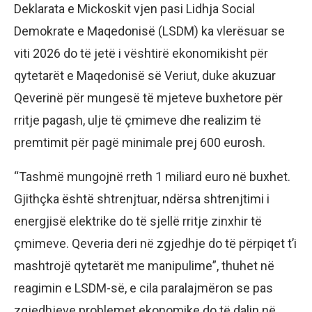
Deklarata e Mickoskit vjen pasi Lidhja Social
Demokrate e Maqedonisë (LSDM) ka vlerësuar se
viti 2026 do të jetë i vështirë ekonomikisht për
qytetarët e Maqedonisë së Veriut, duke akuzuar
Qeverinë për mungesë të mjeteve buxhetore për
rritje pagash, ulje të çmimeve dhe realizim të
premtimit për pagë minimale prej 600 eurosh.
“Tashmë mungojnë rreth 1 miliard euro në buxhet.
Gjithçka është shtrenjtuar, ndërsa shtrenjtimi i
energjisë elektrike do të sjellë rritje zinxhir të
çmimeve. Qeveria deri në zgjedhje do të përpiqet t’i
mashtrojë qytetarët me manipulime”, thuhet në
reagimin e LSDM-së, e cila paralajmëron se pas
zgjedhjeve problemet ekonomike do të dalin në