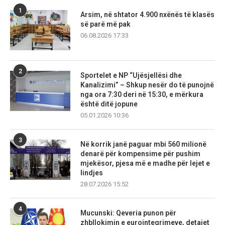
1
Arsim, në shtator 4.900 nxënës të klasës
së parë më pak
06.08.2026 17:33
2
Sportelet e NP “Ujësjellësi dhe
Kanalizimi” – Shkup nesër do të punojnë
nga ora 7:30 deri në 15:30, e mërkura
është ditë jopune
05.01.2026 10:36
3
Në korrik janë paguar mbi 560 milionë
denarë për kompensime për pushim
mjekësor, pjesa më e madhe për lejet e
lindjes
28.07.2026 15:52
4
Mucunski: Qeveria punon për
zhbllokimin e eurointegrimeve, detajet