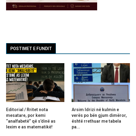
POSTIMET E FUNDIT
Editorial / Rritet nota
Arsim Idrizi në kulmin e
mesatare, por kemi
verës po bën gjum dimëror,
“analfabetë” që s’dinë as
është rrethuar me tabela
lexim e as matematikë!
pa...