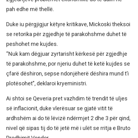
pah edhe më thellë.
Duke iu përgjigjur këtyre kritikave, Mickoski theksoi
se retorika për zgjedhje të parakohshme duhet të
peshohet me kujdes.
“Nuk kam dëgjuar zyrtarisht kërkesë për zgjedhje
të parakohshme, por njeriu duhet të ketë kujdes se
çfarë dëshiron, sepse ndonjëherë dëshira mund t’i
plotësohet”, deklaroi kryeministri.
Ai shtoi se Qeveria pret vazhdim të trendit të uljes
së inflacionit, duke vlerësuar se gjatë vitit të
ardhshëm ai do të lëvizë ndërmjet 2 dhe 3 për qind,
nivel që sipas tij do të jetë më i ulët se rritja e Bruto
Prodhimit Vendor.