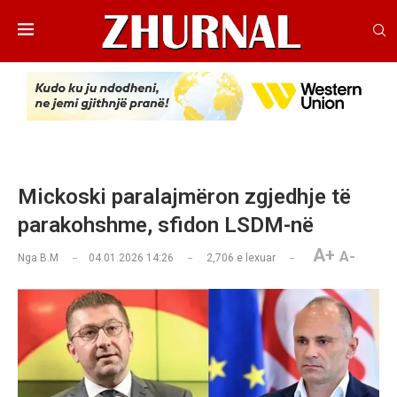
Mickoski paralajmëron zgjedhje të
parakohshme, sfidon LSDM-në
A+
A-
Nga
B.M
04.01.2026 14:26
2,706
e lexuar