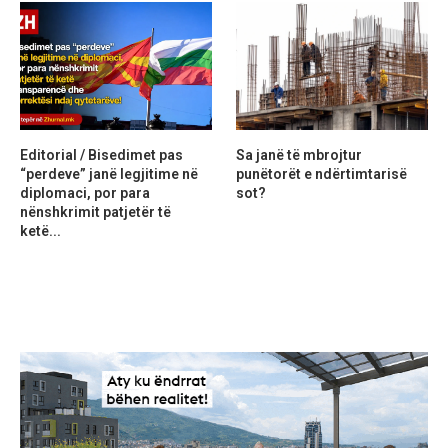
Editorial / Bisedimet pas
Sa janë të mbrojtur
“perdeve” janë legjitime në
punëtorët e ndërtimtarisë
diplomaci, por para
sot?
nënshkrimit patjetër të
ketë...