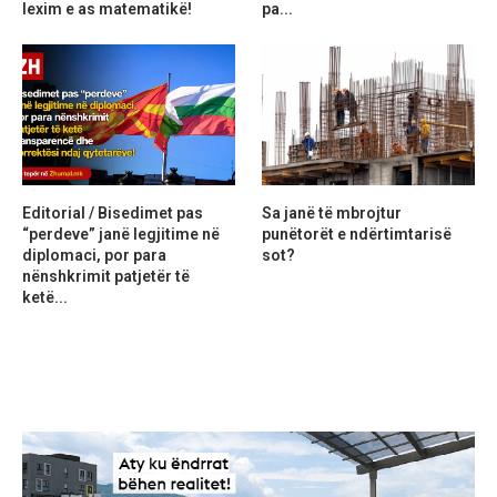
lexim e as matematikë!
pa...
Editorial / Bisedimet pas
Sa janë të mbrojtur
“perdeve” janë legjitime në
punëtorët e ndërtimtarisë
diplomaci, por para
sot?
nënshkrimit patjetër të
ketë...