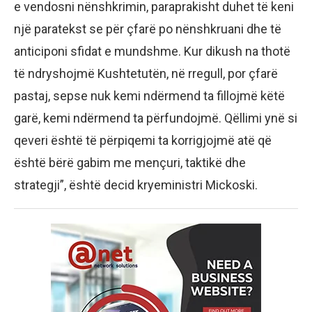
e vendosni nënshkrimin, paraprakisht duhet të keni
një paratekst se për çfarë po nënshkruani dhe të
anticiponi sfidat e mundshme. Kur dikush na thotë
të ndryshojmë Kushtetutën, në rregull, por çfarë
pastaj, sepse nuk kemi ndërmend ta fillojmë këtë
garë, kemi ndërmend ta përfundojmë. Qëllimi ynë si
qeveri është të përpiqemi ta korrigjojmë atë që
është bërë gabim me mençuri, taktikë dhe
strategji”, është decid kryeministri Mickoski.