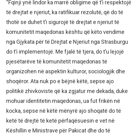
“Fqinji ynë lindor ka marrë obligime që t’i respektojë
të drejtat e njeriut, ka ratifikuar rezolutë, që do të
thotë se duhet t’i sigurojë të drejtat e njeriut të
komunitetit maqedonas kështu që këto vendime
nga Gjykata për të Drejtat e Njeriut nga Strasburgu
do t’i implementojë. Me fjalë të tjera, do t’u lejojë
pjesëtarëve të komunitetit maqedonas të
organizohen në aspektin kulturor, sociologjik dhe
shoqëror. Ata nuk po e bëjnë këtë, sepse ajo
politikë zhivkoviste që ka zgjatur me dekada, duke
mohuar identitetin maqedonas, ua fut frikën në
kocka, sepse në këtë mënyrë ajo shoqatë do të
ketë të drejtë të ketë përfaqësuesin e vet në
Këshillin e Ministrave për Pakicat dhe do të