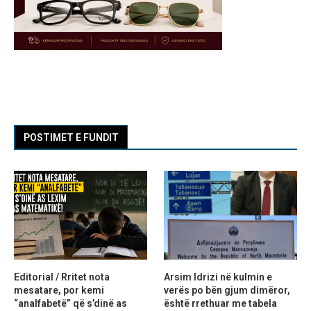
POSTIMET E FUNDIT
Editorial / Rritet nota
Arsim Idrizi në kulmin e
mesatare, por kemi
verës po bën gjum dimëror,
“analfabetë” që s’dinë as
është rrethuar me tabela