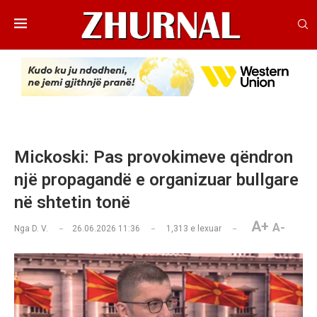
Mickoski: Pas provokimeve qëndron
një propagandë e organizuar bullgare
në shtetin tonë
A+
A-
Nga
D. V.
26.06.2026 11:36
1,313
e lexuar