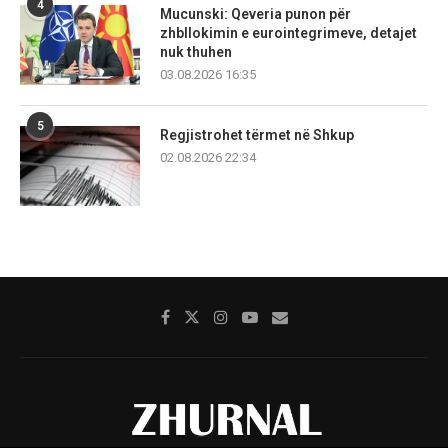
4
Mucunski: Qeveria punon për
zhbllokimin e eurointegrimeve, detajet
nuk thuhen
03.08.2026 16:35
5
Regjistrohet tërmet në Shkup
02.08.2026 22:34