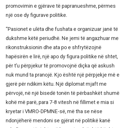
promovimin e gjërave të papranueshme, përmes
një ose dy figurave politike.
“Pasionet e ulëta dhe fushata e organizuar janë të
dukshme këtë periudhë. Ne jemi të angazhuar me
rikonstruksionin dhe ata po e shfrytëzojnë
hapësirën e lirë, një apo dy figura politike në shtet,
për t’u përpjekur të promovojnë diçka që askush
nuk mund ta pranojë. Kjo është një përpjekje më e
gjerë për ndikim këtu. Një diplomat mjaft me
përvojë, në një bisedë tonën të përbashkët shumë
kohë më parë, para 7-8 vitesh në fillimet e mia si
kryetar i VMRO-DPMNE-së, më tha se nëse
ndonjëherë mendoni se gjërat në politikë kanë