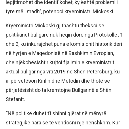
legjitimohet dhe identifikohet, ky është problemi i
tyre më i madh”, potencoi kryeministri Mickoski.
Kryeministri Mickoski gjithashtu theksoi se
politikanët bullgarë nuk heqin dorë nga Protokollet 1
dhe 2, ku inkurajohet puna e komisionit historik deri
në hyrjen e Maqedonisë në Bashkimin Evropian,
dhe njëkohësisht rikujtoi fjalimin e kryeministrit
aktual bullgar nga viti 2019 në Shën Petersburg, ku
ai përvetëson Kirilin dhe Metodin dhe thotë se
përjetësisht do ta kremtojnë Bullgarinë e Shën
Stefanit.
“Në politikë duhet t’i shihni gjërat në mënyrë
strategjike para se të vendosni një nënshkrim. Kur