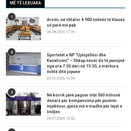
MË TË LEXUARA
1
Arsim, në shtator 4.900 nxënës të klasës
së parë më pak
06.08.2026 17:33
2
Sportelet e NP “Ujësjellësi dhe
Kanalizimi” – Shkup nesër do të punojnë
nga ora 7:30 deri në 15:30, e mërkura
është ditë jopune
05.01.2026 10:36
3
Në korrik janë paguar mbi 560 milionë
denarë për kompensime për pushim
mjekësor, pjesa më e madhe për lejet e
lindjes
28.07.2026 15:52