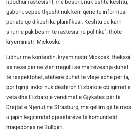
ndodhur rastësisht, më besoni, nuk është kështu,
gaboni, sepse thjesht nuk keni qenë të informuar
për atë që dikush ka planifikuar. Kështu që kam
shumë pak besim te rastësia në politikë”, thotë
kryeministri Mickoski.
Lidhur me kontestin, kryeministri Mickoski theksoi
se nëse për ne vlen rregulli se marrëveshja duhet
të respektohet, atëherë duhet të vlejë edhe për ta,
por fqinji lindor nuk dëshiron t’i zbatojë obligimet e
veta dhe t’i zbatojë vendimet e Gjykatës për të
Drejtat e Njeriut në Strasburg, me qëllim që të mos
u japin legjitimitet pjesëtarëve të komunitetit
maqedonas në Bullgari.