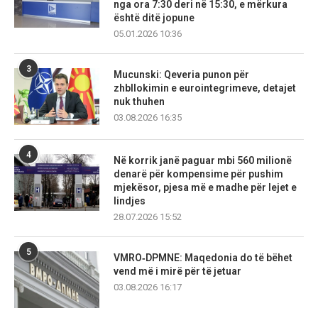
nga ora 7:30 deri në 15:30, e mërkura
është ditë jopune
05.01.2026 10:36
3
Mucunski: Qeveria punon për
zhbllokimin e eurointegrimeve, detajet
nuk thuhen
03.08.2026 16:35
4
Në korrik janë paguar mbi 560 milionë
denarë për kompensime për pushim
mjekësor, pjesa më e madhe për lejet e
lindjes
28.07.2026 15:52
5
VMRO‑DPMNE: Maqedonia do të bëhet
vend më i mirë për të jetuar
03.08.2026 16:17