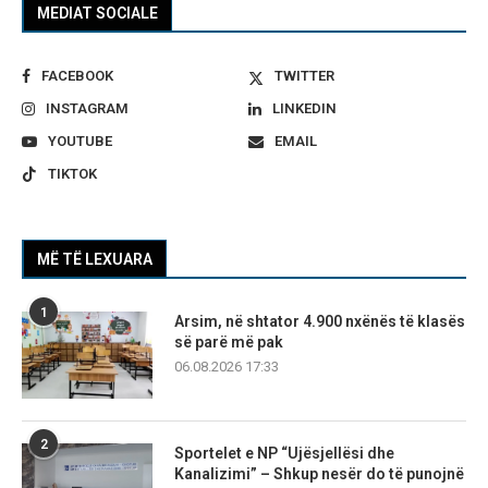
MEDIAT SOCIALE
FACEBOOK
TWITTER
INSTAGRAM
LINKEDIN
YOUTUBE
EMAIL
TIKTOK
MË TË LEXUARA
1
Arsim, në shtator 4.900 nxënës të klasës
së parë më pak
06.08.2026 17:33
2
Sportelet e NP “Ujësjellësi dhe
Kanalizimi” – Shkup nesër do të punojnë