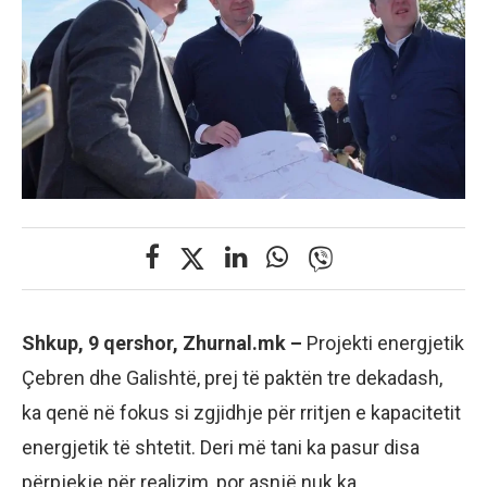
Shkup, 9 qershor, Zhurnal.mk –
Projekti energjetik
Çebren dhe Galishtë, prej të paktën tre dekadash,
ka qenë në fokus si zgjidhje për rritjen e kapacitetit
energjetik të shtetit. Deri më tani ka pasur disa
përpjekje për realizim, por asnjë nuk ka