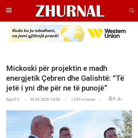
Mickoski për projektin e madh
energjetik Çebren dhe Galishtë: “Të
jetë i yni dhe për ne të punojë”
A+
A-
Nga
D V
09.06.2026 14:08
1,093
e lexuar