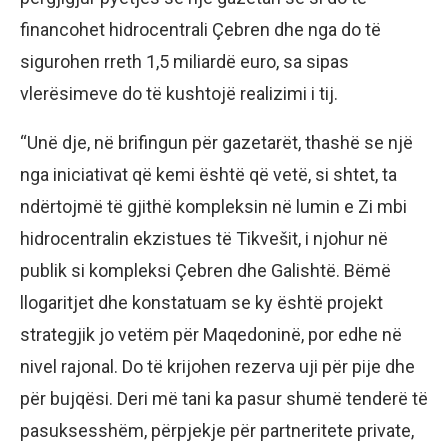
financohet hidrocentrali Çebren dhe nga do të
sigurohen rreth 1,5 miliardë euro, sa sipas
vlerësimeve do të kushtojë realizimi i tij.
“Unë dje, në brifingun për gazetarët, thashë se një
nga iniciativat që kemi është që vetë, si shtet, ta
ndërtojmë të gjithë kompleksin në lumin e Zi mbi
hidrocentralin ekzistues të Tikvešit, i njohur në
publik si kompleksi Çebren dhe Galishtë. Bëmë
llogaritjet dhe konstatuam se ky është projekt
strategjik jo vetëm për Maqedoninë, por edhe në
nivel rajonal. Do të krijohen rezerva uji për pije dhe
për bujqësi. Deri më tani ka pasur shumë tenderë të
pasuksesshëm, përpjekje për partneritete private,