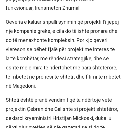
funksionuar, transmeton Zhurnal.
Qeveria e kaluar shpalli synimin që projekti t’i jepej
një kompanie greke, e cila do të ishte pronare dhe
do të menaxhonte kompleksin. Por kjo qeveri
vlerëson se bëhet fjalë për projekt me interes të
lartë kombëtar, me rëndësi strategjike, dhe se
është më e mira të ndërtohet me para shtetërore,
të mbetet në pronësi të shtetit dhe fitimi të mbetet
në Maqedoni.
Shteti është pranë vendimit që ta ndërtojë vetë
projektin Çebren dhe Galishtë si projekt shtetëror,
deklaroi kryeministri Hristijan Mickoski, duke iu
përgjigjur pyetjes së një gazetari se si do të