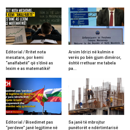
Editorial / Rritet nota
Arsim Idrizi në kulmin e
mesatare, por kemi
verës po bën gjum dimëror,
“analfabetë” që s’dinë as
është rrethuar me tabela
lexim e as matematikë!
pa...
Editorial / Bisedimet pas
Sa janë të mbrojtur
“perdeve” janë legjitime në
punëtorët e ndërtimtarisë