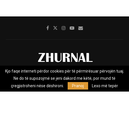
Kjo faqe interneti përdor cookies për të përmirësuar përvojën tuaj.
Rreth nesh
Impresumi
Marketing
Kontakt
Ne do të supozojmë se jeni dakord me këtë, por mund të
Privacy Policy
çregjistroheni nëse dëshironi.
Pranoj
Lexo më tepër
Zhurnal.mk është Agjenci e Lajmeve e pavarur, e themeluar në vitin
2009, që e mbulon Maqedoninë, Kosovën, Shqipërinë edhe lajmet
nga bota.
@2026 - All Right Reserved. Designed and Developed by
Anet.Com.Mk