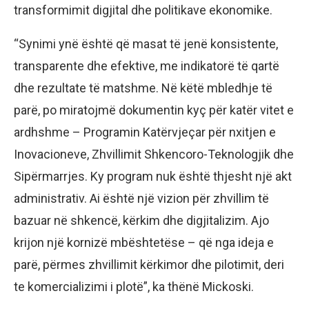
transformimit digjital dhe politikave ekonomike.
“Synimi ynë është që masat të jenë konsistente,
transparente dhe efektive, me indikatorë të qartë
dhe rezultate të matshme. Në këtë mbledhje të
parë, po miratojmë dokumentin kyç për katër vitet e
ardhshme – Programin Katërvjeçar për nxitjen e
Inovacioneve, Zhvillimit Shkencoro-Teknologjik dhe
Sipërmarrjes. Ky program nuk është thjesht një akt
administrativ. Ai është një vizion për zhvillim të
bazuar në shkencë, kërkim dhe digjitalizim. Ajo
krijon një kornizë mbështetëse – që nga ideja e
parë, përmes zhvillimit kërkimor dhe pilotimit, deri
te komercializimi i plotë”, ka thënë Mickoski.