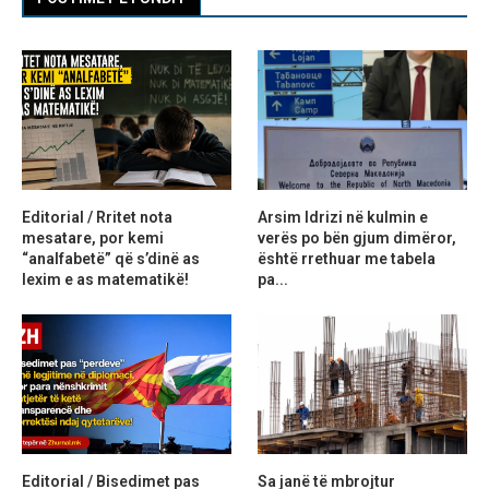
Editorial / Rritet nota
Arsim Idrizi në kulmin e
mesatare, por kemi
verës po bën gjum dimëror,
“analfabetë” që s’dinë as
është rrethuar me tabela
lexim e as matematikë!
pa...
Editorial / Bisedimet pas
Sa janë të mbrojtur