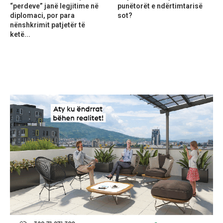
“perdeve” janë legjitime në
punëtorët e ndërtimtarisë
diplomaci, por para
sot?
nënshkrimit patjetër të
ketë...