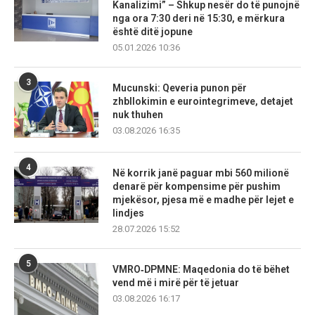
Kanalizimi” – Shkup nesër do të punojnë
nga ora 7:30 deri në 15:30, e mërkura
është ditë jopune
05.01.2026 10:36
3
Mucunski: Qeveria punon për
zhbllokimin e eurointegrimeve, detajet
nuk thuhen
03.08.2026 16:35
4
Në korrik janë paguar mbi 560 milionë
denarë për kompensime për pushim
mjekësor, pjesa më e madhe për lejet e
lindjes
28.07.2026 15:52
5
VMRO‑DPMNE: Maqedonia do të bëhet
vend më i mirë për të jetuar
03.08.2026 16:17