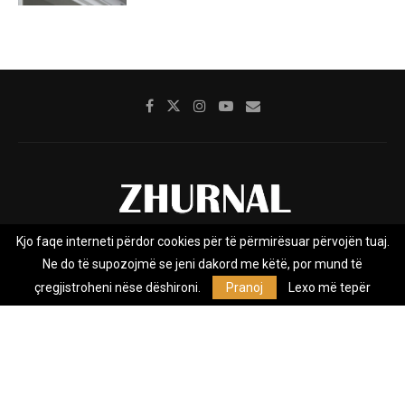
Kjo faqe interneti përdor cookies për të përmirësuar përvojën tuaj.
Rreth nesh
Impresumi
Marketing
Kontakt
Ne do të supozojmë se jeni dakord me këtë, por mund të
Privacy Policy
çregjistroheni nëse dëshironi.
Pranoj
Lexo më tepër
Zhurnal.mk është Agjenci e Lajmeve e pavarur, e themeluar në vitin
2009, që e mbulon Maqedoninë, Kosovën, Shqipërinë edhe lajmet
nga bota.
@2026 - All Right Reserved. Designed and Developed by
Anet.Com.Mk