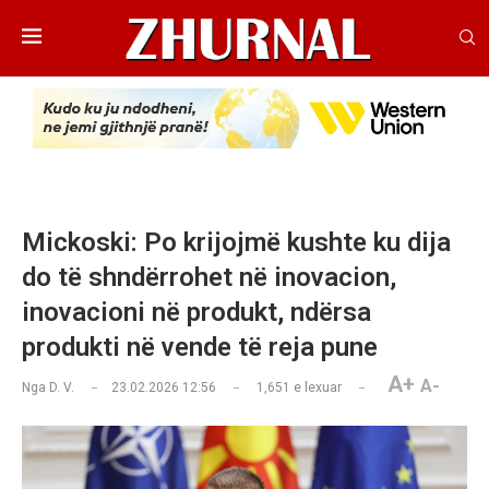
Mickoski: Po krijojmë kushte ku dija
do të shndërrohet në inovacion,
inovacioni në produkt, ndërsa
produkti në vende të reja pune
A+
A-
Nga
D. V.
23.02.2026 12:56
1,651
e lexuar