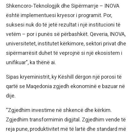
Shkencoro-Teknologjik dhe Sipërmarrje – INOVA
është implementuesi kryesor i programit. Por,
suksesi nuk do të jetë rezultat i një institucioni të
vetëm – por i punës së përbashkët. Qeveria, INOVA,
universitetet, institutet kërkimore, sektori privat dhe
sipërmarrësit duhet të veprojnë si një ekosistem i
unifikuar”, ka thënë ai.
Sipas kryeministrit, ky Këshill dërgon një porosi të
qartë se Maqedonia zgjedh ekonominë e bazuar në
dije.
“Zgjedhim investime në shkencë dhe kërkim.
Zgjedhim transformimin digjital. Zgjedhim vende të
reja pune, produktivitet më të lartë dhe standard më