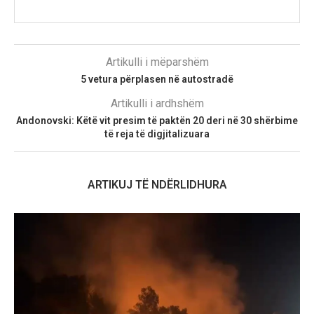
Artikulli i mëparshëm
5 vetura përplasen në autostradë
Artikulli i ardhshëm
Andonovski: Këtë vit presim të paktën 20 deri në 30 shërbime
të reja të digjitalizuara
ARTIKUJ TË NDËRLIDHURA