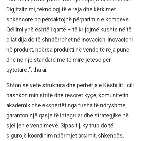
Digjitalizimi, teknologjitë e reja dhe kërkimet
shkencore po përcaktojnë përparimin e kombeve.
Qëllimi ynë është i qartë – të krijojmë kushte në të
cilat dija do të shndërrohet në inovacion, inovacioni
në produkt, ndërsa produkti në vende të reja pune
dhe në një standard më të mirë jetese për
qytetarët”, tha ai.
Shton se vetë struktura dhe përbërja e Këshillit i cili
bashkon ministritë dhe resoret kyçe, komunitetin
akademik dhe ekspertët nga fusha të ndryshme,
garanton një qasje të integruar dhe strategjike në
sjelljen e vendimeve. Sipas tij, ky trup do të
sigurojë koordinim ndërmjet arsimit, shkencës,