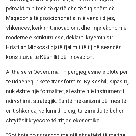
përcaktimin tonë të qartë dhe të fuqishëm që
Maqedonia të pozicionohet si një vend i dijes,
shkencës, kërkimit, inovacionit dhe i një ekonomie
moderne e konkurruese, deklaroi kryeministri
Hristijan Mickoski gjatë fjalimit të tij në seancën
konstituive të Këshillit për inovacion.
Ai tha se si Qeveri, marrin përgjegjësinë e plotë për
të udhëhequr këtë transformim. Ky Këshill, sipas tij,
nuk është një formalitet, ai është një instrument i
ndryshimit strategjik. Është mekanizmi përmes të
cilit shkenca, kërkimi dhe digjitalizimi do të bëhen
shtytësit kryesore të rritjes ekonomike.
“Sot bota po ndryshon me një shpejtësi të madhe.