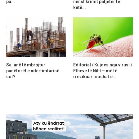
pa...
nënshkrimit patjetër të
ketë...
Sa janë të mbrojtur
Editorial / Kujdes nga virusi i
punëtorët e ndërtimtarisë
Etheve të Nilit – më të
sot?
rrezikuar moshat e...