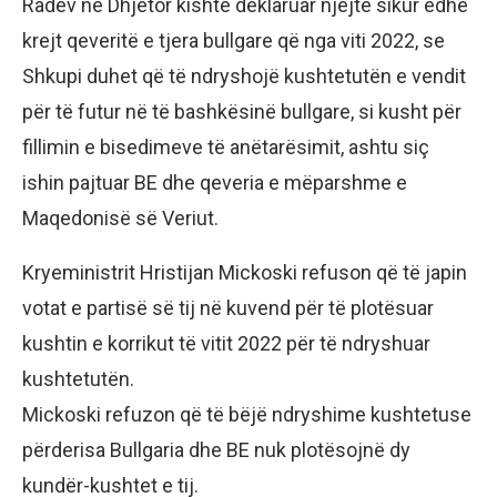
Radev në Dhjetor kishte deklaruar njëjtë sikur edhe
krejt qeveritë e tjera bullgare që nga viti 2022, se
Shkupi duhet që të ndryshojë kushtetutën e vendit
për të futur në të bashkësinë bullgare, si kusht për
fillimin e bisedimeve të anëtarësimit, ashtu siç
ishin pajtuar BE dhe qeveria e mëparshme e
Maqedonisë së Veriut.
Kryeministrit Hristijan Mickoski refuson që të japin
votat e partisë së tij në kuvend për të plotësuar
kushtin e korrikut të vitit 2022 për të ndryshuar
kushtetutën.
Mickoski refuzon që të bëjë ndryshime kushtetuse
përderisa Bullgaria dhe BE nuk plotësojnë dy
kundër-kushtet e tij.