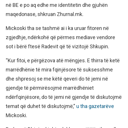
në BE e po aq edhe me identitetin dhe gjuhën
maqedonase, shkruan Zhurnal.mk.
Mickoski tha se tashmë ai i ka uruar fitoren në
zgjedhje, ndërkohë që përmes mediave vendore
sot i bërë ftesë Radevit që të vizitojë Shkupin.
“Kur fitoi, e përgëzova atë mëngjes. E thirra të ketë
marrëdhënie të mira fqinjësore të suksesshme
dhe shpresoj se me këtë qeveri do të jemi në
gjendje të përmirësojmë marrëdhëniet
ndërfqinjësore, do të jemi në gjendje të diskutojmë
temat që duhet të diskutojmë,”
u tha gazetarëve
Mickoski.