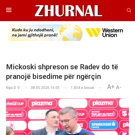
Mickoski shpreson se Radev do të
pranojë bisedime për ngërçin
A+
A-
Nga
D. V.
08.05.2026 16:05
1,834
e lexuar