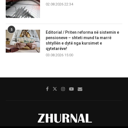
02.08.2026 22:34
5
Editorial / Priten reforma në sistemin e
pensioneve – shteti mund ta marrë
shtyllën e dytë nga kursimet e
qytetarëve!
03.08.2026 15:00