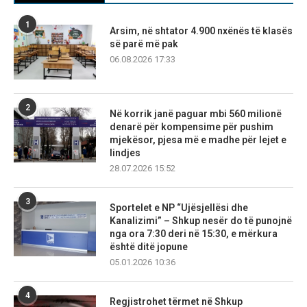
1
Arsim, në shtator 4.900 nxënës të klasës
së parë më pak
06.08.2026 17:33
2
Në korrik janë paguar mbi 560 milionë
denarë për kompensime për pushim
mjekësor, pjesa më e madhe për lejet e
lindjes
28.07.2026 15:52
3
Sportelet e NP “Ujësjellësi dhe
Kanalizimi” – Shkup nesër do të punojnë
nga ora 7:30 deri në 15:30, e mërkura
është ditë jopune
05.01.2026 10:36
4
Regjistrohet tërmet në Shkup