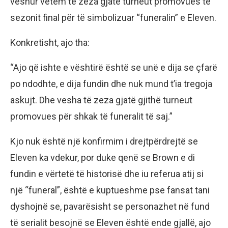
veshur vetëm të zeza gjatë turneut promovues të
sezonit final për të simbolizuar “funeralin” e Eleven.
Konkretisht, ajo tha:
“Ajo që ishte e vështirë është se unë e dija se çfarë
po ndodhte, e dija fundin dhe nuk mund t’ia tregoja
askujt. Dhe vesha të zeza gjatë gjithë turneut
promovues për shkak të funeralit të saj.”
Kjo nuk është një konfirmim i drejtpërdrejtë se
Eleven ka vdekur, por duke qenë se Brown e di
fundin e vërtetë të historisë dhe iu referua atij si
një “funeral”, është e kuptueshme pse fansat tani
dyshojnë se, pavarësisht se personazhet në fund
të serialit besojnë se Eleven është ende gjallë, ajo