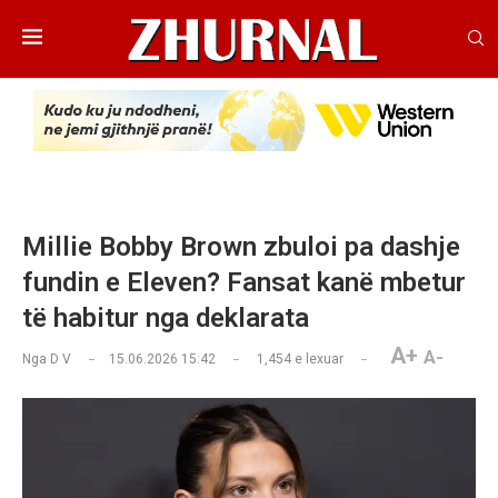
Millie Bobby Brown zbuloi pa dashje
fundin e Eleven? Fansat kanë mbetur
të habitur nga deklarata
A+
A-
Nga
D V
15.06.2026 15:42
1,454
e lexuar