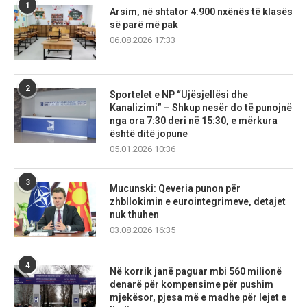
1
Arsim, në shtator 4.900 nxënës të klasës
së parë më pak
06.08.2026 17:33
2
Sportelet e NP “Ujësjellësi dhe
Kanalizimi” – Shkup nesër do të punojnë
nga ora 7:30 deri në 15:30, e mërkura
është ditë jopune
05.01.2026 10:36
3
Mucunski: Qeveria punon për
zhbllokimin e eurointegrimeve, detajet
nuk thuhen
03.08.2026 16:35
4
Në korrik janë paguar mbi 560 milionë
denarë për kompensime për pushim
mjekësor, pjesa më e madhe për lejet e