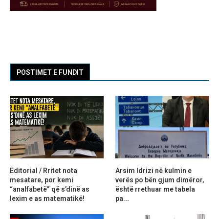
POSTIMET E FUNDIT
Editorial / Rritet nota
Arsim Idrizi në kulmin e
mesatare, por kemi
verës po bën gjum dimëror,
“analfabetë” që s’dinë as
është rrethuar me tabela
lexim e as matematikë!
pa...