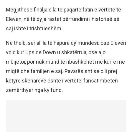
Megjithëse finalja e la të paqartë fatin e vërtetë të
Eleven, në të dyja rastet përfundimi i historisë së
saj ishte i trishtueshëm.
Në thelb, seriali la të hapura dy mundësi: ose Eleven
vdiq kur Upside Down u shkatërrua, ose ajo
mbijetoi, por nuk mund të ribashkohet më kurrë me
miqtë dhe familjen e saj. Pavarësisht se cili prej
këtyre skenarëve është i vërtetë, fansat mbetën
zemërthyer nga ky fund.