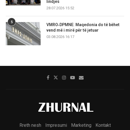
lindjes
28.07.2026 15:52
5
VMRO‑DPMNE: Maqedonia do të bëhet
vend më i mirë për të jetuar
03.08.2026 16:17
Rreth nesh
Impresumi
Marketing
Kontakt