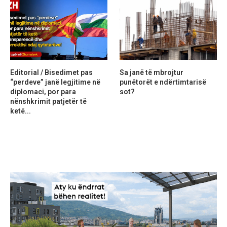
Editorial / Bisedimet pas
Sa janë të mbrojtur
“perdeve” janë legjitime në
punëtorët e ndërtimtarisë
diplomaci, por para
sot?
nënshkrimit patjetër të
ketë...