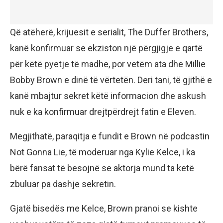
Që atëherë, krijuesit e serialit, The Duffer Brothers,
kanë konfirmuar se ekziston një përgjigje e qartë
për këtë pyetje të madhe, por vetëm ata dhe Millie
Bobby Brown e dinë të vërtetën. Deri tani, të gjithë e
kanë mbajtur sekret këtë informacion dhe askush
nuk e ka konfirmuar drejtpërdrejt fatin e Eleven.
Megjithatë, paraqitja e fundit e Brown në podcastin
Not Gonna Lie, të moderuar nga Kylie Kelce, i ka
bërë fansat të besojnë se aktorja mund ta ketë
zbuluar pa dashje sekretin.
Gjatë bisedës me Kelce, Brown pranoi se kishte