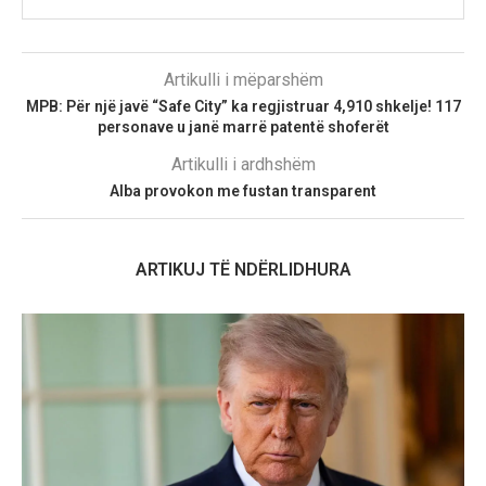
Artikulli i mëparshëm
MPB: Për një javë “Safe City” ka regjistruar 4,910 shkelje! 117
personave u janë marrë patentë shoferët
Artikulli i ardhshëm
Alba provokon me fustan transparent
ARTIKUJ TË NDËRLIDHURA