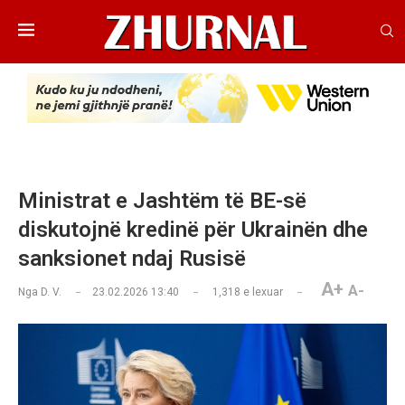
Ministrat e Jashtëm të BE-së
diskutojnë kredinë për Ukrainën dhe
sanksionet ndaj Rusisë
A+
A-
Nga
D. V.
23.02.2026 13:40
1,318
e lexuar