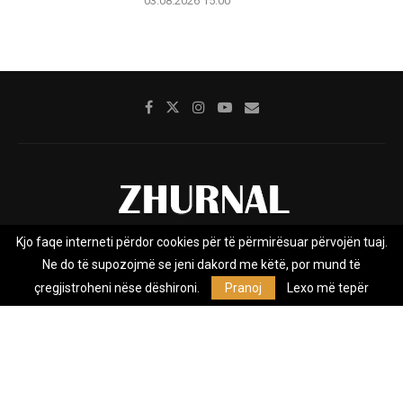
03.08.2026 15:00
Kjo faqe interneti përdor cookies për të përmirësuar përvojën tuaj.
Rreth nesh
Impresumi
Marketing
Kontakt
Ne do të supozojmë se jeni dakord me këtë, por mund të
Privacy Policy
çregjistroheni nëse dëshironi.
Pranoj
Lexo më tepër
Zhurnal.mk është Agjenci e Lajmeve e pavarur, e themeluar në vitin
2009, që e mbulon Maqedoninë, Kosovën, Shqipërinë edhe lajmet
nga bota.
@2026 - All Right Reserved. Designed and Developed by
Anet.Com.Mk