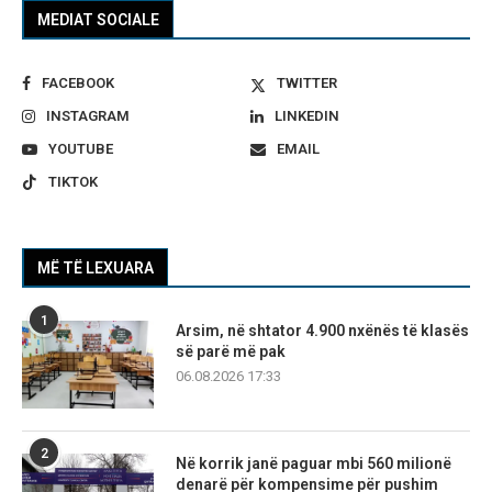
MEDIAT SOCIALE
FACEBOOK
TWITTER
INSTAGRAM
LINKEDIN
YOUTUBE
EMAIL
TIKTOK
MË TË LEXUARA
1
Arsim, në shtator 4.900 nxënës të klasës
së parë më pak
06.08.2026 17:33
2
Në korrik janë paguar mbi 560 milionë
denarë për kompensime për pushim