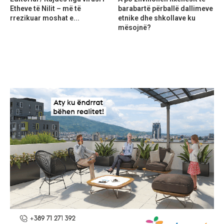
Etheve të Nilit – më të
barabartë përballë dallimeve
rrezikuar moshat e...
etnike dhe shkollave ku
mësojnë?