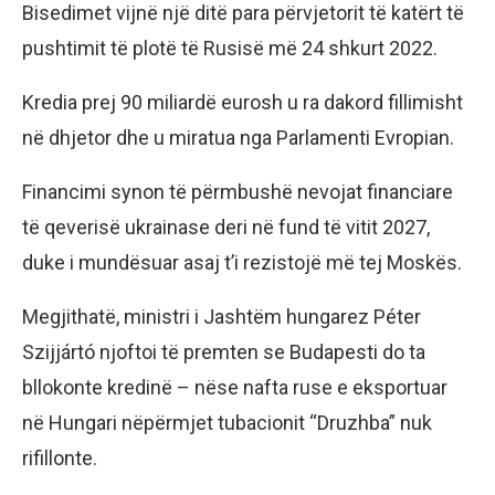
Bisedimet vijnë një ditë para përvjetorit të katërt të
pushtimit të plotë të Rusisë më 24 shkurt 2022.
Kredia prej 90 miliardë eurosh u ra dakord fillimisht
në dhjetor dhe u miratua nga Parlamenti Evropian.
Financimi synon të përmbushë nevojat financiare
të qeverisë ukrainase deri në fund të vitit 2027,
duke i mundësuar asaj t’i rezistojë më tej Moskës.
Megjithatë, ministri i Jashtëm hungarez Péter
Szijjártó njoftoi të premten se Budapesti do ta
bllokonte kredinë – nëse nafta ruse e eksportuar
në Hungari nëpërmjet tubacionit “Druzhba” nuk
rifillonte.