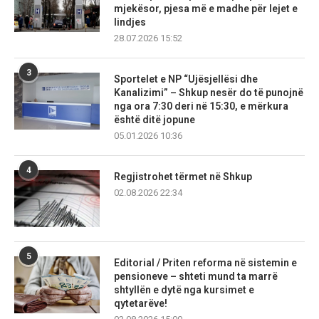
mjekësor, pjesa më e madhe për lejet e
lindjes
28.07.2026 15:52
3
Sportelet e NP “Ujësjellësi dhe
Kanalizimi” – Shkup nesër do të punojnë
nga ora 7:30 deri në 15:30, e mërkura
është ditë jopune
05.01.2026 10:36
4
Regjistrohet tërmet në Shkup
02.08.2026 22:34
5
Editorial / Priten reforma në sistemin e
pensioneve – shteti mund ta marrë
shtyllën e dytë nga kursimet e
qytetarëve!