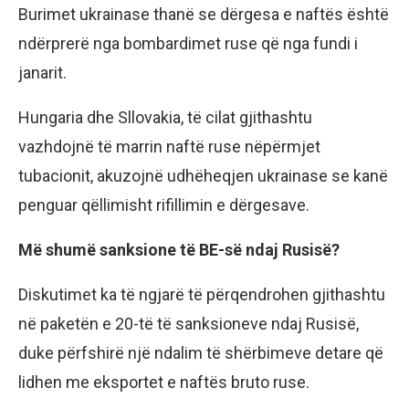
Burimet ukrainase thanë se dërgesa e naftës është
ndërprerë nga bombardimet ruse që nga fundi i
janarit.
Hungaria dhe Sllovakia, të cilat gjithashtu
vazhdojnë të marrin naftë ruse nëpërmjet
tubacionit, akuzojnë udhëheqjen ukrainase se kanë
penguar qëllimisht rifillimin e dërgesave.
Më shumë sanksione të BE-së ndaj Rusisë?
Diskutimet ka të ngjarë të përqendrohen gjithashtu
në paketën e 20-të të sanksioneve ndaj Rusisë,
duke përfshirë një ndalim të shërbimeve detare që
lidhen me eksportet e naftës bruto ruse.