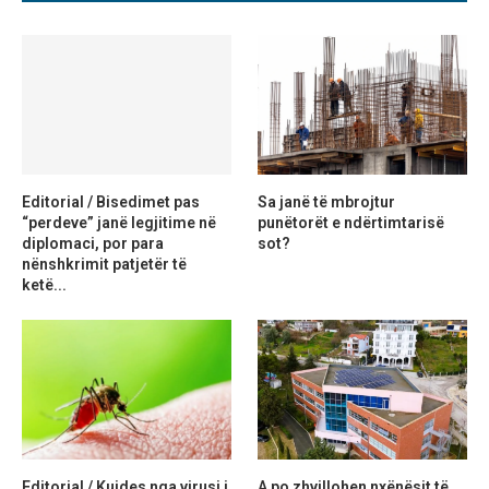
Editorial / Bisedimet pas
Sa janë të mbrojtur
“perdeve” janë legjitime në
punëtorët e ndërtimtarisë
diplomaci, por para
sot?
nënshkrimit patjetër të
ketë...
Editorial / Kujdes nga virusi i
A po zhvillohen nxënësit të