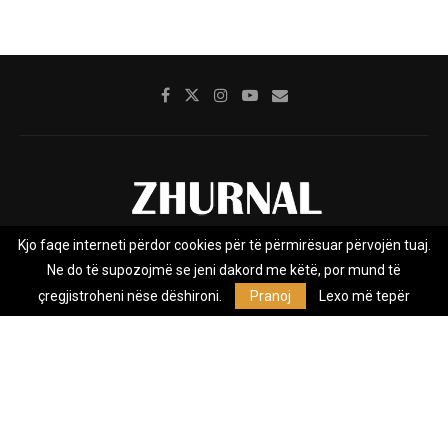
Kjo faqe interneti përdor cookies për të përmirësuar përvojën tuaj.
Rreth nesh
Impresumi
Marketing
Kontakt
Ne do të supozojmë se jeni dakord me këtë, por mund të
Privacy Policy
çregjistroheni nëse dëshironi.
Pranoj
Lexo më tepër
Zhurnal.mk është Agjenci e Lajmeve e pavarur, e themeluar në vitin
2009, që e mbulon Maqedoninë, Kosovën, Shqipërinë edhe lajmet
nga bota.
@2026 - All Right Reserved. Designed and Developed by
Anet.Com.Mk