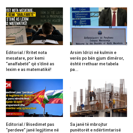
Editorial / Rritet nota
Arsim Idrizi në kulmin e
mesatare, por kemi
verës po bën gjum dimëror,
“analfabetë” që s’dinë as
është rrethuar me tabela
lexim e as matematikë!
pa...
Editorial / Bisedimet pas
Sa janë të mbrojtur
“perdeve” janë legjitime në
punëtorët e ndërtimtarisë