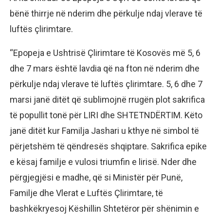
bënë thirrje në nderim dhe përkulje ndaj vlerave të
luftës çlirimtare.
“Epopeja e Ushtrisë Çlirimtare të Kosovës më 5, 6
dhe 7 mars është lavdia që na fton në nderim dhe
përkulje ndaj vlerave të luftës çlirimtare. 5, 6 dhe 7
marsi janë ditët që sublimojnë rrugën plot sakrifica
të popullit tonë për LIRI dhe SHTETNDËRTIM. Këto
janë ditët kur Familja Jashari u kthye në simbol të
përjetshëm të qëndresës shqiptare. Sakrifica epike
e kësaj familje e vulosi triumfin e lirisë. Nder dhe
përgjegjësi e madhe, që si Ministër për Punë,
Familje dhe Vlerat e Luftës Çlirimtare, të
bashkëkryesoj Këshillin Shtetëror për shënimin e