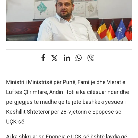
Ministri i Ministrisë për Punë, Familje dhe Vlerat e
Luftës Çlirimtare, Andin Hoti e ka cilësuar nder dhe
përgjegjës të madhe që të jetë bashkëkryesues i
Këshillit Shtetëror për 28-vjetorin e Epopesë së
UÇK-së.
Ai ka shkruar se Epopeja e UÇK-së është lavdia që