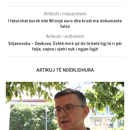
Artikulli i mëparshëm
I faturohet borxh mbi 80 mijë euro dhe kredi me dokumente
false
Artikulli i ardhshëm
Siljanovska – Davkova: Është mirë që do të ketë ligj të ri për
falje, sepse i vjetri nuk i ngjan ligjit
ARTIKUJ TË NDËRLIDHURA