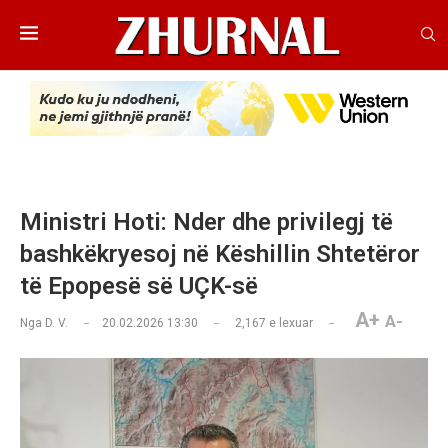
Ministri Hoti: Nder dhe privilegj të
bashkëkryesoj në Këshillin Shtetëror
të Epopesë së UÇK-së
A+
A-
Nga
D. V.
20.02.2026 13:30
2,167
e lexuar