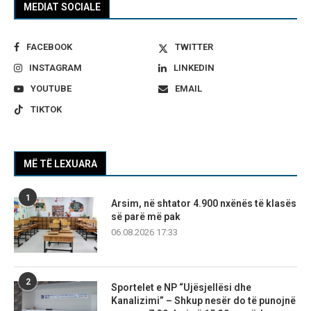
MEDIAT SOCIALE
FACEBOOK
TWITTER
INSTAGRAM
LINKEDIN
YOUTUBE
EMAIL
TIKTOK
MË TË LEXUARA
1
Arsim, në shtator 4.900 nxënës të klasës
së parë më pak
06.08.2026 17:33
2
Sportelet e NP “Ujësjellësi dhe
Kanalizimi” – Shkup nesër do të punojnë