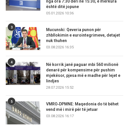
nga ora 7:30 deri në 15:30, e mërkura
është ditë jopune
05.01.2026 10:36
3
Mucunski: Qeveria punon për
zhbllokimin e eurointegrimeve, detajet
nuk thuhen
03.08.2026 16:35
4
Në korrik janë paguar mbi 560 milionë
denarë për kompensime për pushim
mjekësor, pjesa më e madhe për lejet e
lindjes
28.07.2026 15:52
5
VMRO‑DPMNE: Maqedonia do të bëhet
vend më i mirë për të jetuar
03.08.2026 16:17