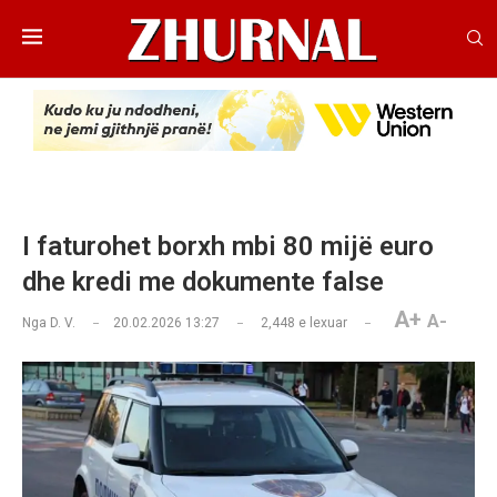
I faturohet borxh mbi 80 mijë euro
dhe kredi me dokumente false
A+
A-
Nga
D. V.
20.02.2026 13:27
2,448
e lexuar