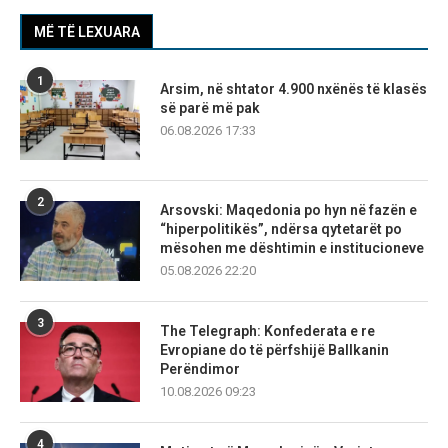
MË TË LEXUARA
1
Arsim, në shtator 4.900 nxënës të klasës
së parë më pak
06.08.2026 17:33
2
Arsovski: Maqedonia po hyn në fazën e
“hiperpolitikës”, ndërsa qytetarët po
mësohen me dështimin e institucioneve
05.08.2026 22:20
3
The Telegraph: Konfederata e re
Evropiane do të përfshijë Ballkanin
Perëndimor
10.08.2026 09:23
4