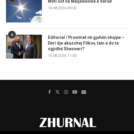
Moti sot në Maqedoninë e Veriut
10.08.2026 09:02
5
Editorial / Provimet në gjuhën shqipe –
Deri dje akuzohej Filkov, tani a do ta
zgjidhë Shasivari?
10.08.2026 11:00