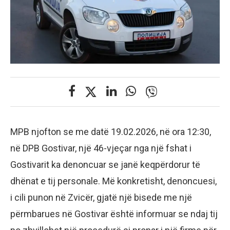
MPB njofton se me datë 19.02.2026, në ora 12:30,
në DPB Gostivar, një 46-vjeçar nga një fshat i
Gostivarit ka denoncuar se janë keqpërdorur të
dhënat e tij personale. Më konkretisht, denoncuesi,
i cili punon në Zvicër, gjatë një bisede me një
përmbarues në Gostivar është informuar se ndaj tij