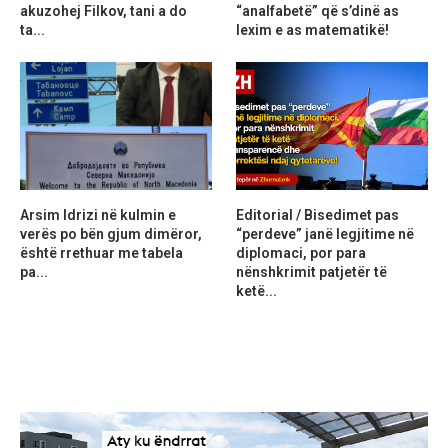
akuzohej Filkov, tani a do
“analfabetë” që s’dinë as
ta...
lexim e as matematikë!
Arsim Idrizi në kulmin e
Editorial / Bisedimet pas
verës po bën gjum dimëror,
“perdeve” janë legjitime në
është rrethuar me tabela
diplomaci, por para
pa...
nënshkrimit patjetër të
ketë...