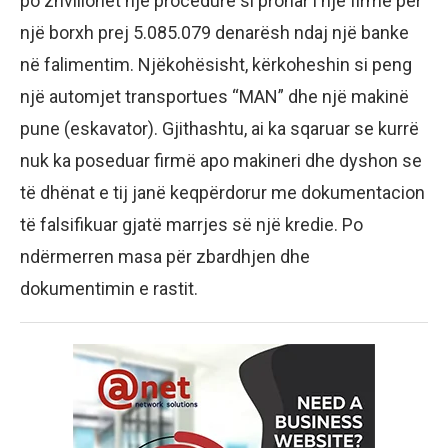
po zhvillohet një procedurë si pronar i një firme për
një borxh prej 5.085.079 denarësh ndaj një banke
në falimentim. Njëkohësisht, kërkoheshin si peng
një automjet transportues “MAN” dhe një makinë
pune (eskavator). Gjithashtu, ai ka sqaruar se kurrë
nuk ka poseduar firmë apo makineri dhe dyshon se
të dhënat e tij janë keqpërdorur me dokumentacion
të falsifikuar gjatë marrjes së një kredie. Po
ndërmerren masa për zbardhjen dhe
dokumentimin e rastit.