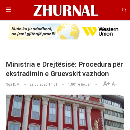
Ministria e Drejtësisë: Procedura për
ekstradimin e Gruevskit vazhdon
A+
A-
Nga
D. V.
29.05.2026 14:01
1,801
e lexuar