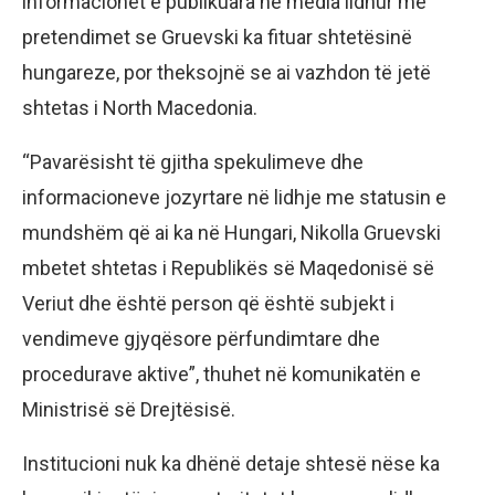
informacionet e publikuara në media lidhur me
pretendimet se Gruevski ka fituar shtetësinë
hungareze, por theksojnë se ai vazhdon të jetë
shtetas i North Macedonia.
“Pavarësisht të gjitha spekulimeve dhe
informacioneve jozyrtare në lidhje me statusin e
mundshëm që ai ka në Hungari, Nikolla Gruevski
mbetet shtetas i Republikës së Maqedonisë së
Veriut dhe është person që është subjekt i
vendimeve gjyqësore përfundimtare dhe
procedurave aktive”, thuhet në komunikatën e
Ministrisë së Drejtësisë.
Institucioni nuk ka dhënë detaje shtesë nëse ka