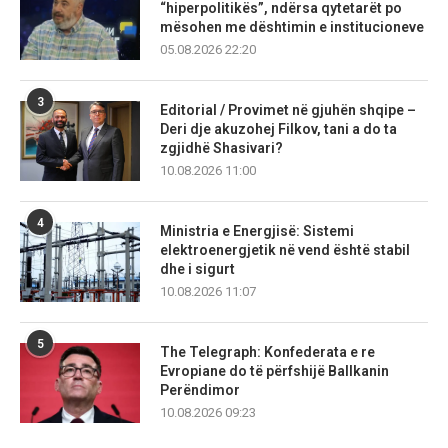
“hiperpolitikës”, ndërsa qytetarët po
mësohen me dështimin e institucioneve
05.08.2026 22:20
3
Editorial / Provimet në gjuhën shqipe –
Deri dje akuzohej Filkov, tani a do ta
zgjidhë Shasivari?
10.08.2026 11:00
4
Ministria e Energjisë: Sistemi
elektroenergjetik në vend është stabil
dhe i sigurt
10.08.2026 11:07
5
The Telegraph: Konfederata e re
Evropiane do të përfshijë Ballkanin
Perëndimor
10.08.2026 09:23