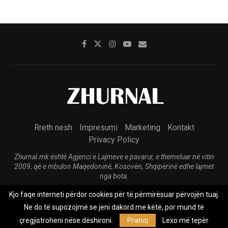
Rreth nesh
Impresumi
Marketing
Kontakt
Privacy Policy
Zhurnal.mk është Agjenci e Lajmeve e pavarur, e themeluar në vitin
2009, që e mbulon Maqedoninë, Kosovën, Shqipërinë edhe lajmet
nga bota.
Kjo faqe interneti përdor cookies për të përmirësuar përvojën tuaj.
@2026 - All Right Reserved. Designed and Developed by
Anet.Com.Mk
Ne do të supozojmë se jeni dakord me këtë, por mund të
çregjistroheni nëse dëshironi.
Pranoj
Lexo më tepër