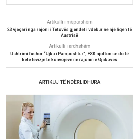
Artikulli i mëparshëm
23 vjeçari nga rajoni i Tetovës gjendet i vdekur në një liqen të
Austrisë
Artikulli i ardhshëm
Ushtrimi fushor “Ujku i Pamposhtur”, FSK njofton se do të
ketë lëvizje të konvojeve në rajonin e Gjakovës
ARTIKUJ TË NDËRLIDHURA