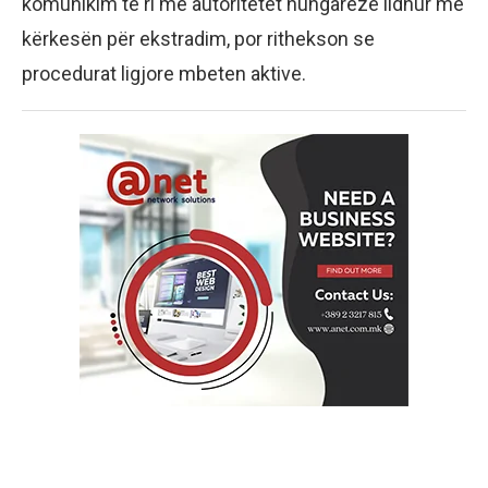
komunikim të ri me autoritetet hungareze lidhur me
kërkesën për ekstradim, por rithekson se
procedurat ligjore mbeten aktive.