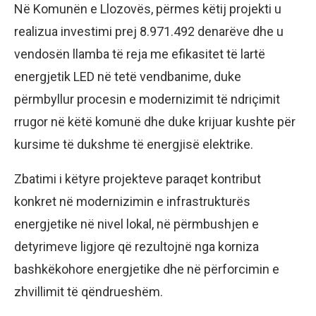
Në Komunën e Llozovës, përmes këtij projekti u
realizua investimi prej 8.971.492 denarëve dhe u
vendosën llamba të reja me efikasitet të lartë
energjetik LED në tetë vendbanime, duke
përmbyllur procesin e modernizimit të ndriçimit
rrugor në këtë komunë dhe duke krijuar kushte për
kursime të dukshme të energjisë elektrike.
Zbatimi i këtyre projekteve paraqet kontribut
konkret në modernizimin e infrastrukturës
energjetike në nivel lokal, në përmbushjen e
detyrimeve ligjore që rezultojnë nga korniza
bashkëkohore energjetike dhe në përforcimin e
zhvillimit të qëndrueshëm.