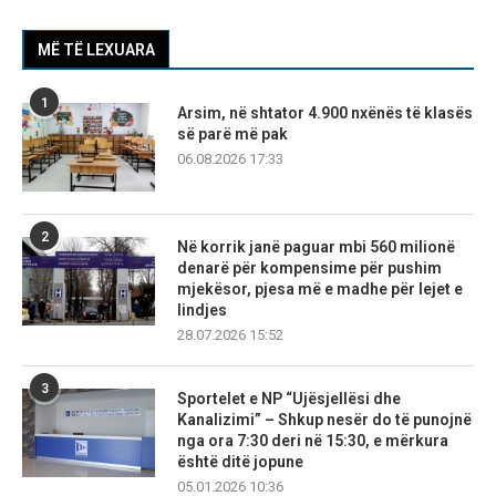
MË TË LEXUARA
1
Arsim, në shtator 4.900 nxënës të klasës
së parë më pak
06.08.2026 17:33
2
Në korrik janë paguar mbi 560 milionë
denarë për kompensime për pushim
mjekësor, pjesa më e madhe për lejet e
lindjes
28.07.2026 15:52
3
Sportelet e NP “Ujësjellësi dhe
Kanalizimi” – Shkup nesër do të punojnë
nga ora 7:30 deri në 15:30, e mërkura
është ditë jopune
05.01.2026 10:36