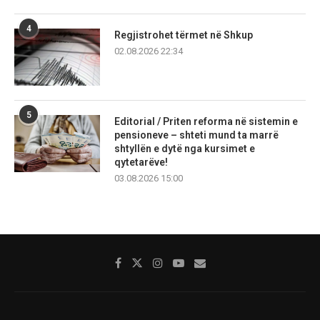
4
Regjistrohet tërmet në Shkup
02.08.2026 22:34
5
Editorial / Priten reforma në sistemin e
pensioneve – shteti mund ta marrë
shtyllën e dytë nga kursimet e
qytetarëve!
03.08.2026 15:00