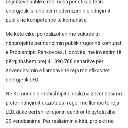
objekteve publike me masa për efikasitetin
energjetik, si dhe për modernizimin e ndriçimit
publik në kompetencë të komunave.
Me këtë cikël po realizohen me sukses tri
nënprojekte për ndriçimin publik rrugor në komunat
e Probishtipit, Rankovcës, Llozovës, me investim të
përgjithshëm prej 41.396.788 denarëve për
zëvendësimin e llambave të reja me efikasitet
energjetik LED.
Në Komunën e Probishtipit u realizua zëvendësimi i
plotë i ndriçimit ekzistues rrugor me llamba të reja
LED, duke përfshirë rajonin qendror të qytetit dhe
29 vendbanime. Për realizimin e këtij projekti në