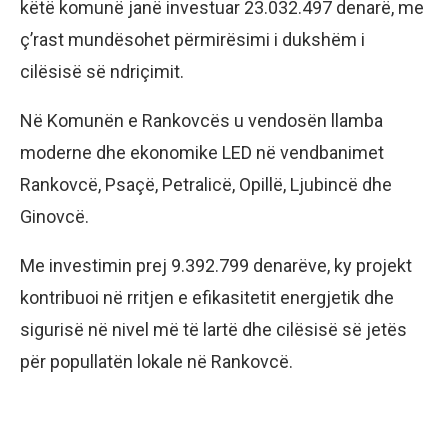
këtë komunë janë investuar 23.032.497 denarë, me
ç’rast mundësohet përmirësimi i dukshëm i
cilësisë së ndriçimit.
Në Komunën e Rankovcës u vendosën llamba
moderne dhe ekonomike LED në vendbanimet
Rankovcë, Psaçë, Petralicë, Opillë, Ljubincë dhe
Ginovcë.
Me investimin prej 9.392.799 denarëve, ky projekt
kontribuoi në rritjen e efikasitetit energjetik dhe
sigurisë në nivel më të lartë dhe cilësisë së jetës
për popullatën lokale në Rankovcë.