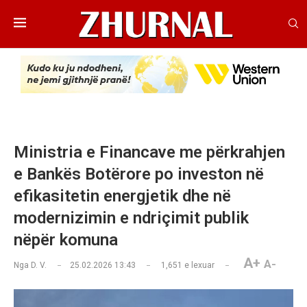
Ministria e Financave me përkrahjen
e Bankës Botërore po investon në
efikasitetin energjetik dhe në
modernizimin e ndriçimit publik
nëpër komuna
A+
A-
Nga
D. V.
25.02.2026 13:43
1,651
e lexuar