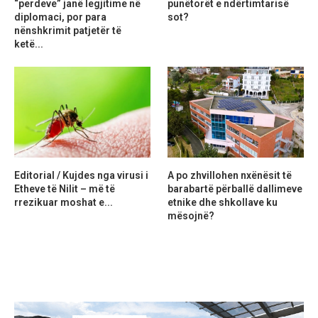
“perdeve” janë legjitime në
punëtorët e ndërtimtarisë
diplomaci, por para
sot?
nënshkrimit patjetër të
ketë...
Editorial / Kujdes nga virusi i
A po zhvillohen nxënësit të
Etheve të Nilit – më të
barabartë përballë dallimeve
rrezikuar moshat e...
etnike dhe shkollave ku
mësojnë?