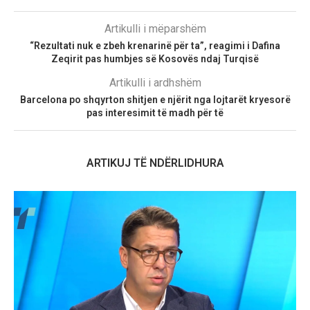
Artikulli i mëparshëm
“Rezultati nuk e zbeh krenarinë për ta”, reagimi i Dafina
Zeqirit pas humbjes së Kosovës ndaj Turqisë
Artikulli i ardhshëm
Barcelona po shqyrton shitjen e njërit nga lojtarët kryesorë
pas interesimit të madh për të
ARTIKUJ TË NDËRLIDHURA