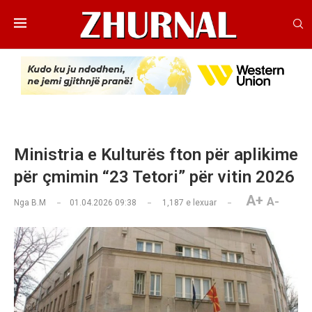
Ministria e Kulturës fton për aplikime
për çmimin “23 Tetori” për vitin 2026
A+
A-
Nga
B.M
01.04.2026 09:38
1,187
e lexuar