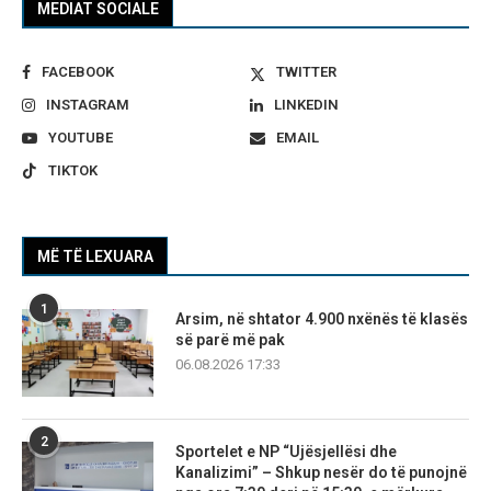
MEDIAT SOCIALE
FACEBOOK
TWITTER
INSTAGRAM
LINKEDIN
YOUTUBE
EMAIL
TIKTOK
MË TË LEXUARA
1
Arsim, në shtator 4.900 nxënës të klasës
së parë më pak
06.08.2026 17:33
2
Sportelet e NP “Ujësjellësi dhe
Kanalizimi” – Shkup nesër do të punojnë