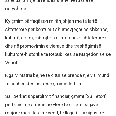
shënuar arritje të rëndësishme në fusha të
ndryshme.
Ky çmim përfaqëson mirënjohjen më të lartë
shtetërore për kontribut shumëvjeçar në shkencë,
kulturë, arsim, mbrojtjen e interesave shtetërore si
dhe në promovimin e vlerave dhe trashëgimisë
kulturore-historike të Republikës së Maqedonisë së
Veriut.
Nga Ministria bëjnë të ditur se brenda një viti mund
të ndahen deri në pesë çmime të tilla.
Sa i përket shpërblimit financiar, çmimi “23 Tetori”
përfshin një shumë në vlerë të dhjetë pagave
mujore mesatare në vend, të llogaritura sipas tre