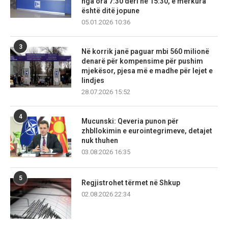
nga ora 7:30 deri në 15:30, e mërkura
është ditë jopune
05.01.2026 10:36
3
Në korrik janë paguar mbi 560 milionë
denarë për kompensime për pushim
mjekësor, pjesa më e madhe për lejet e
lindjes
28.07.2026 15:52
4
Mucunski: Qeveria punon për
zhbllokimin e eurointegrimeve, detajet
nuk thuhen
03.08.2026 16:35
5
Regjistrohet tërmet në Shkup
02.08.2026 22:34