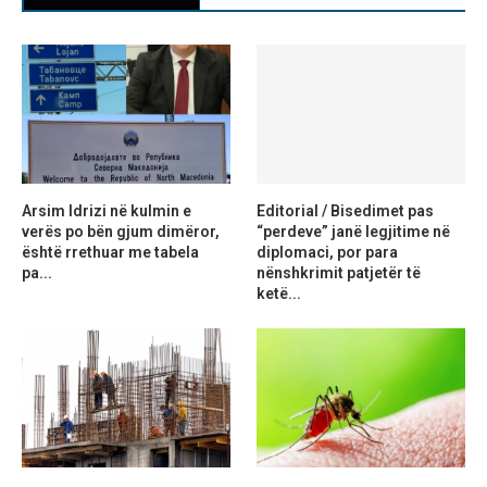
Arsim Idrizi në kulmin e
Editorial / Bisedimet pas
verës po bën gjum dimëror,
“perdeve” janë legjitime në
është rrethuar me tabela
diplomaci, por para
pa...
nënshkrimit patjetër të
ketë...