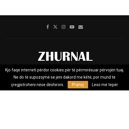
Kjo faqe interneti përdor cookies për të përmirësuar përvojën tuaj.
Rreth nesh
Impresumi
Marketing
Kontakt
Ne do të supozojmë se jeni dakord me këtë, por mund të
Privacy Policy
çregjistroheni nëse dëshironi.
Pranoj
Lexo më tepër
Zhurnal.mk është Agjenci e Lajmeve e pavarur, e themeluar në vitin
2009, që e mbulon Maqedoninë, Kosovën, Shqipërinë edhe lajmet
nga bota.
@2026 - All Right Reserved. Designed and Developed by
Anet.Com.Mk