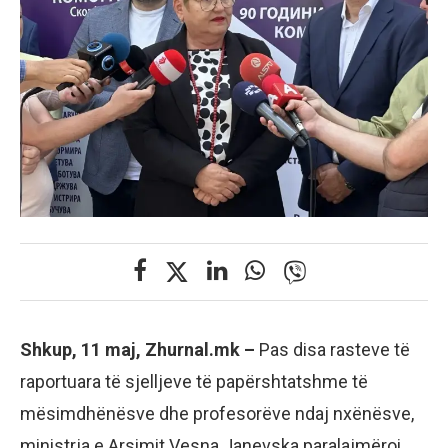
Shkup, 11 maj, Zhurnal.mk –
Pas disa rasteve të
raportuara të sjelljeve të papërshtatshme të
mësimdhënësve dhe profesorëve ndaj nxënësve,
ministrja e Arsimit Vesna Janevska paralajmëroi