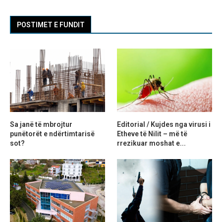
POSTIMET E FUNDIT
Sa janë të mbrojtur
Editorial / Kujdes nga virusi i
punëtorët e ndërtimtarisë
Etheve të Nilit – më të
sot?
rrezikuar moshat e...