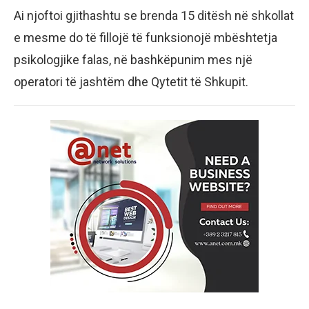
Ai njoftoi gjithashtu se brenda 15 ditësh në shkollat
e mesme do të fillojë të funksionojë mbështetja
psikologjike falas, në bashkëpunim mes një
operatori të jashtëm dhe Qytetit të Shkupit.