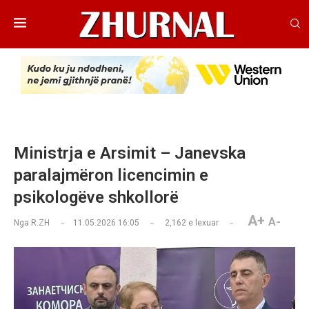
Ministrja e Arsimit – Janevska
paralajmëron licencimin e
psikologëve shkollorë
A+
A-
Nga
R.ZH
11.05.2026 16:05
2,162
e lexuar