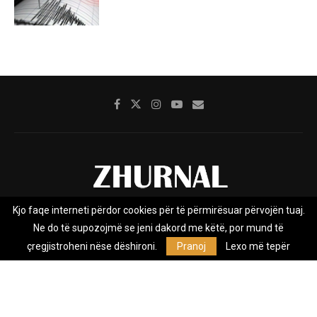
Kjo faqe interneti përdor cookies për të përmirësuar përvojën tuaj.
Rreth nesh
Impresumi
Marketing
Kontakt
Ne do të supozojmë se jeni dakord me këtë, por mund të
Privacy Policy
çregjistroheni nëse dëshironi.
Pranoj
Lexo më tepër
Zhurnal.mk është Agjenci e Lajmeve e pavarur, e themeluar në vitin
2009, që e mbulon Maqedoninë, Kosovën, Shqipërinë edhe lajmet
nga bota.
@2026 - All Right Reserved. Designed and Developed by