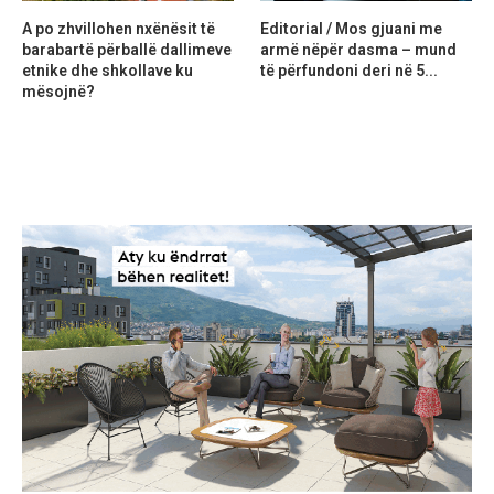
A po zhvillohen nxënësit të
Editorial / Mos gjuani me
barabartë përballë dallimeve
armë nëpër dasma – mund
etnike dhe shkollave ku
të përfundoni deri në 5...
mësojnë?