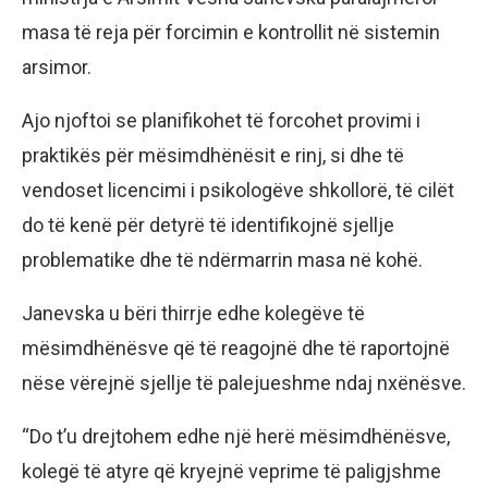
masa të reja për forcimin e kontrollit në sistemin
arsimor.
Ajo njoftoi se planifikohet të forcohet provimi i
praktikës për mësimdhënësit e rinj, si dhe të
vendoset licencimi i psikologëve shkollorë, të cilët
do të kenë për detyrë të identifikojnë sjellje
problematike dhe të ndërmarrin masa në kohë.
Janevska u bëri thirrje edhe kolegëve të
mësimdhënësve që të reagojnë dhe të raportojnë
nëse vërejnë sjellje të palejueshme ndaj nxënësve.
“Do t’u drejtohem edhe një herë mësimdhënësve,
kolegë të atyre që kryejnë veprime të paligjshme