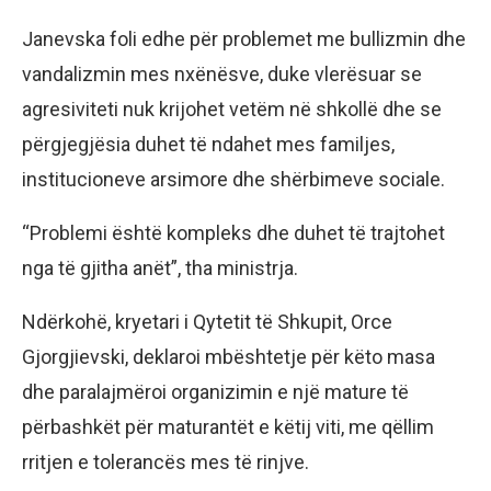
Janevska foli edhe për problemet me bullizmin dhe
vandalizmin mes nxënësve, duke vlerësuar se
agresiviteti nuk krijohet vetëm në shkollë dhe se
përgjegjësia duhet të ndahet mes familjes,
institucioneve arsimore dhe shërbimeve sociale.
“Problemi është kompleks dhe duhet të trajtohet
nga të gjitha anët”, tha ministrja.
Ndërkohë, kryetari i Qytetit të Shkupit, Orce
Gjorgjievski, deklaroi mbështetje për këto masa
dhe paralajmëroi organizimin e një mature të
përbashkët për maturantët e këtij viti, me qëllim
rritjen e tolerancës mes të rinjve.