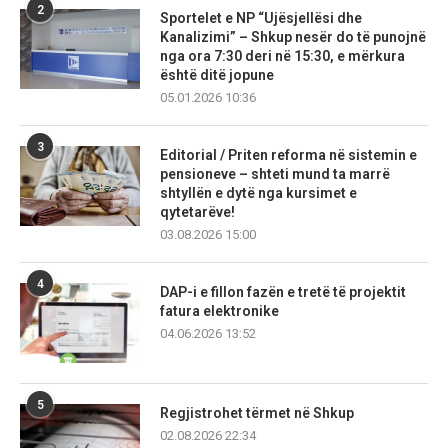
2
Sportelet e NP “Ujësjellësi dhe
Kanalizimi” – Shkup nesër do të punojnë
nga ora 7:30 deri në 15:30, e mërkura
është ditë jopune
05.01.2026 10:36
3
Editorial / Priten reforma në sistemin e
pensioneve – shteti mund ta marrë
shtyllën e dytë nga kursimet e
qytetarëve!
03.08.2026 15:00
4
DAP-i e fillon fazën e tretë të projektit
fatura elektronike
04.06.2026 13:52
5
Regjistrohet tërmet në Shkup
02.08.2026 22:34