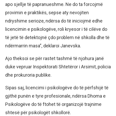
apo sjellje të papranueshme. Ne do ta forcojmë
provimin e praktikës, sepse aty nevojiten
ndryshime serioze, ndërsa do të iniciojmë edhe
licencimin e psikologëve, roli kryesor i të cilëve do
të jetë të detektojnë çdo problem në shkolla dhe të
ndërmarrin masa”, deklaroi Janevska.
Ajo theksoi se për rastet tashmë të njohura janë
duke vepruar Inspektorati Shtetëror i Arsimit, policia
dhe prokuroria publike.
Sipas saj, licencimi i psikologëve do të përfshijë të
gjithë punën e tyre profesionale, ndërsa Dhoma e
Psikologëve do të ftohet të organizojë trajnime
shtesë për psikologët shkollorë.