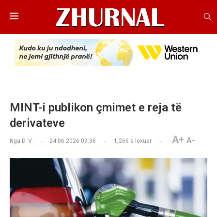
MINT-i publikon çmimet e reja të
derivateve
A+
A-
Nga
D. V.
24.06.2026 09:36
1,266
e lexuar