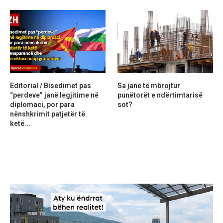
Editorial / Bisedimet pas
Sa janë të mbrojtur
“perdeve” janë legjitime në
punëtorët e ndërtimtarisë
diplomaci, por para
sot?
nënshkrimit patjetër të
ketë...