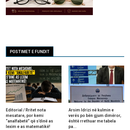
POSTIMET E FUNDIT
Editorial / Rritet nota
Arsim Idrizi në kulmin e
mesatare, por kemi
verës po bën gjum dimëror,
“analfabetë” që s’dinë as
është rrethuar me tabela
lexim e as matematikë!
pa...