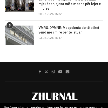
mjekësor, pjesa më e madhe për lejet e
lindjes
28.07.2026 15:52
5
VMRO‑DPMNE: Maqedonia do të bëhet
vend më i mirë për të jetuar
03.08.2026 16:17
Kjo faqe interneti përdor cookies për të përmirësuar përvojën tuaj.