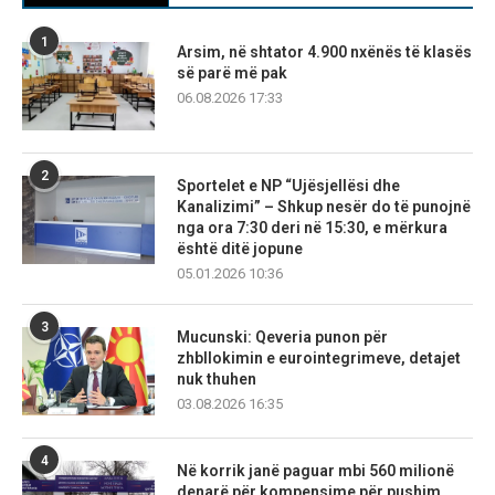
1
Arsim, në shtator 4.900 nxënës të klasës
së parë më pak
06.08.2026 17:33
2
Sportelet e NP “Ujësjellësi dhe
Kanalizimi” – Shkup nesër do të punojnë
nga ora 7:30 deri në 15:30, e mërkura
është ditë jopune
05.01.2026 10:36
3
Mucunski: Qeveria punon për
zhbllokimin e eurointegrimeve, detajet
nuk thuhen
03.08.2026 16:35
4
Në korrik janë paguar mbi 560 milionë
denarë për kompensime për pushim