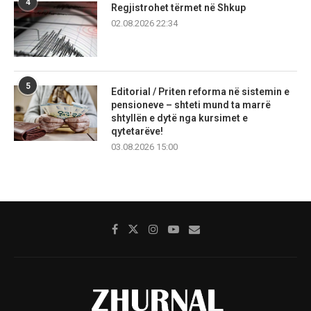
4
Regjistrohet tërmet në Shkup
02.08.2026 22:34
5
Editorial / Priten reforma në sistemin e
pensioneve – shteti mund ta marrë
shtyllën e dytë nga kursimet e
qytetarëve!
03.08.2026 15:00