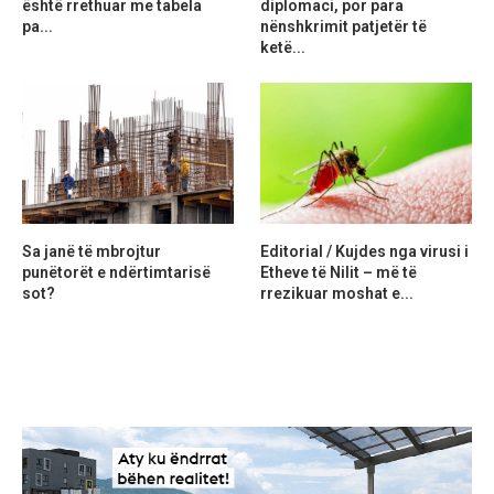
është rrethuar me tabela
diplomaci, por para
pa...
nënshkrimit patjetër të
ketë...
Sa janë të mbrojtur
Editorial / Kujdes nga virusi i
punëtorët e ndërtimtarisë
Etheve të Nilit – më të
sot?
rrezikuar moshat e...