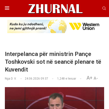
Interpelanca për ministrin Pançe
Toshkovski sot në seancë plenare të
Kuvendit
A+
A-
Nga
D. V.
24.06.2026 09:37
1,248
e lexuar