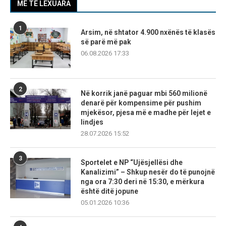
MË TË LEXUARA
1
Arsim, në shtator 4.900 nxënës të klasës
së parë më pak
06.08.2026 17:33
2
Në korrik janë paguar mbi 560 milionë
denarë për kompensime për pushim
mjekësor, pjesa më e madhe për lejet e
lindjes
28.07.2026 15:52
3
Sportelet e NP “Ujësjellësi dhe
Kanalizimi” – Shkup nesër do të punojnë
nga ora 7:30 deri në 15:30, e mërkura
është ditë jopune
05.01.2026 10:36