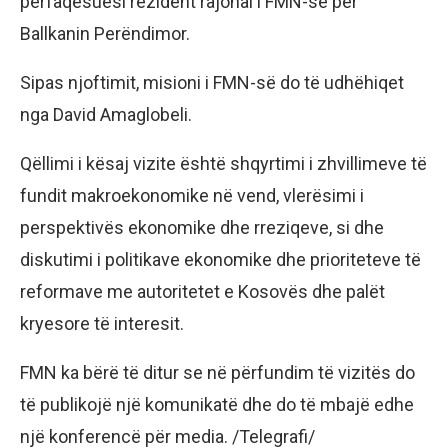
përfaqësuesi rezident rajonal i FMN-së për
Ballkanin Perëndimor.
Sipas njoftimit, misioni i FMN-së do të udhëhiqet
nga David Amaglobeli.
Qëllimi i kësaj vizite është shqyrtimi i zhvillimeve të
fundit makroekonomike në vend, vlerësimi i
perspektivës ekonomike dhe rreziqeve, si dhe
diskutimi i politikave ekonomike dhe prioriteteve të
reformave me autoritetet e Kosovës dhe palët
kryesore të interesit.
FMN ka bërë të ditur se në përfundim të vizitës do
të publikojë një komunikatë dhe do të mbajë edhe
një konferencë për media. /Telegrafi/