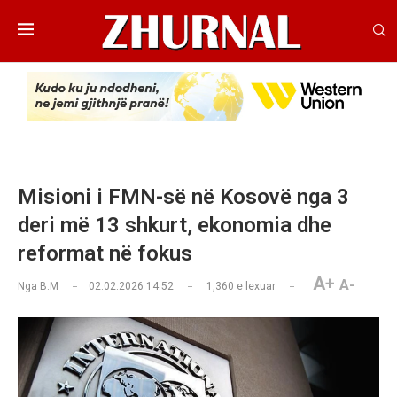
Misioni i FMN-së në Kosovë nga 3
deri më 13 shkurt, ekonomia dhe
reformat në fokus
A+
A-
Nga
B.M
02.02.2026 14:52
1,360
e lexuar