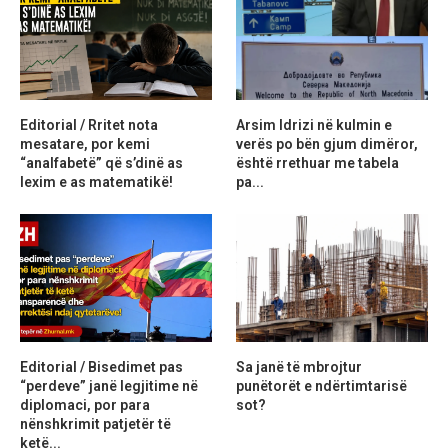
Editorial / Rritet nota
Arsim Idrizi në kulmin e
mesatare, por kemi
verës po bën gjum dimëror,
“analfabetë” që s’dinë as
është rrethuar me tabela
lexim e as matematikë!
pa...
Editorial / Bisedimet pas
Sa janë të mbrojtur
“perdeve” janë legjitime në
punëtorët e ndërtimtarisë
diplomaci, por para
sot?
nënshkrimit patjetër të
ketë...