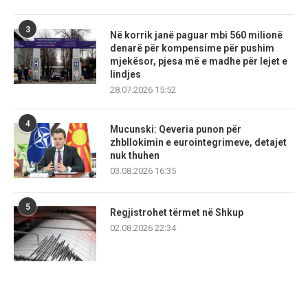
3
Në korrik janë paguar mbi 560 milionë
denarë për kompensime për pushim
mjekësor, pjesa më e madhe për lejet e
lindjes
28.07.2026 15:52
4
Mucunski: Qeveria punon për
zhbllokimin e eurointegrimeve, detajet
nuk thuhen
03.08.2026 16:35
5
Regjistrohet tërmet në Shkup
02.08.2026 22:34