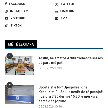
FACEBOOK
TWITTER
INSTAGRAM
LINKEDIN
YOUTUBE
EMAIL
TIKTOK
MË TË LEXUARA
1
Arsim, në shtator 4.900 nxënës të klasës
së parë më pak
06.08.2026 17:33
2
Sportelet e NP “Ujësjellësi dhe
Kanalizimi” – Shkup nesër do të punojnë
nga ora 7:30 deri në 15:30, e mërkura
është ditë jopune
05.01.2026 10:36