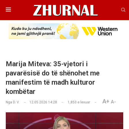
Marija Miteva: 35-vjetori i
pavarësisë do të shënohet me
manifestim të madh kulturor
kombëtar
A+
A-
Nga
D. V.
12.05.2026 14:28
1,853
e lexuar