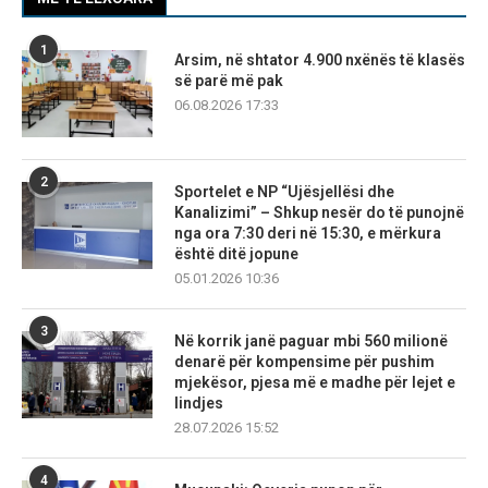
1
Arsim, në shtator 4.900 nxënës të klasës
së parë më pak
06.08.2026 17:33
2
Sportelet e NP “Ujësjellësi dhe
Kanalizimi” – Shkup nesër do të punojnë
nga ora 7:30 deri në 15:30, e mërkura
është ditë jopune
05.01.2026 10:36
3
Në korrik janë paguar mbi 560 milionë
denarë për kompensime për pushim
mjekësor, pjesa më e madhe për lejet e
lindjes
28.07.2026 15:52
4