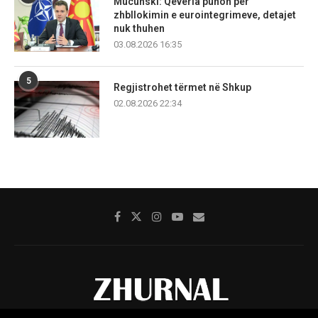
Mucunski: Qeveria punon për
zhbllokimin e eurointegrimeve, detajet
nuk thuhen
03.08.2026 16:35
5
Regjistrohet tërmet në Shkup
02.08.2026 22:34