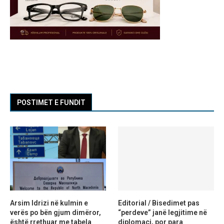
POSTIMET E FUNDIT
Arsim Idrizi në kulmin e
Editorial / Bisedimet pas
verës po bën gjum dimëror,
“perdeve” janë legjitime në
është rrethuar me tabela
diplomaci, por para