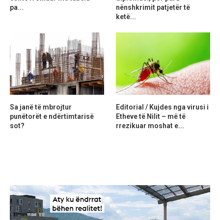
pa...
nënshkrimit patjetër të
ketë...
Sa janë të mbrojtur
Editorial / Kujdes nga virusi i
punëtorët e ndërtimtarisë
Etheve të Nilit – më të
sot?
rrezikuar moshat e...