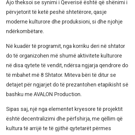
Ajo theksoi se synimi i Qeverisë është që shënimi i
përvjetorit të ketë peshë shtetërore, qasje
moderne kulturore dhe produksioni, si dhe njohje
ndërkombëtare.
Në kuadër të programit, nga korriku deri në shtator
do të organizohen më shumë aktivitete kulturore
në disa qytete të vendit, ndërsa ngjarja qendrore do
të mbahet më 8 Shtator. Miteva bëri të ditur se
detajet për ngjarjet do të prezantohen etapikisht së
bashku me AVALON Production.
Sipas saj, një nga elementet kryesore të projektit
është decentralizimi dhe përfshirja, me qëllim që
kultura të arrijë te të gjithë qytetarët përmes