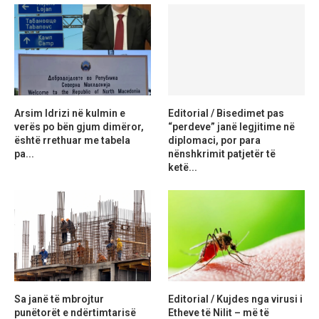
Arsim Idrizi në kulmin e
Editorial / Bisedimet pas
verës po bën gjum dimëror,
“perdeve” janë legjitime në
është rrethuar me tabela
diplomaci, por para
pa...
nënshkrimit patjetër të
ketë...
Sa janë të mbrojtur
Editorial / Kujdes nga virusi i
punëtorët e ndërtimtarisë
Etheve të Nilit – më të