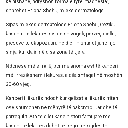
ke nishane, ndryshon forma e tyre, madhësia”,
shprehet Erjona Shehu, mjeke dermatologe.
Sipas mjekes dermatologe Erjona Shehu, rreziku i
kancerit të lëkurës nis që në vogëli, përveç diellit,
pjesëve të ekspozuara në diell, nishanet janë një
sinjal kur dalin në disa zona të tjera.
Ndonëse më e rrallë, por melanoma është kanceri
më i rrezikshëm i lëkurës, e cila shfaqet në moshën
30-60 vjeç.
Kanceri i lëkurës ndodh kur qelizat e lëkurës rriten
ose shumohen në mënyrë të pakontrolluar dhe të
parregullt. Ata të cilët kanë histori familjare me
kancer të lëkurës duhet të tregojnë kujdes të