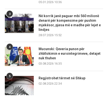
05.01.2026 10:36
3
Në korrik janë paguar mbi 560 milionë
denarë për kompensime për pushim
mjekësor, pjesa më e madhe për lejet e
lindjes
28.07.2026 15:52
4
Mucunski: Qeveria punon për
zhbllokimin e eurointegrimeve, detajet
nuk thuhen
03.08.2026 16:35
5
Regjistrohet tërmet në Shkup
02.08.2026 22:34