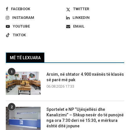
FACEBOOK
TWITTER
INSTAGRAM
LINKEDIN
YOUTUBE
EMAIL
TIKTOK
MË TË LEXUARA
1
Arsim, në shtator 4.900 nxënës të klasës
së parë më pak
06.08.2026 17:33
2
Sportelet e NP “Ujësjellësi dhe
Kanalizimi” – Shkup nesër do të punojnë
nga ora 7:30 deri në 15:30, e mërkura
është ditë jopune