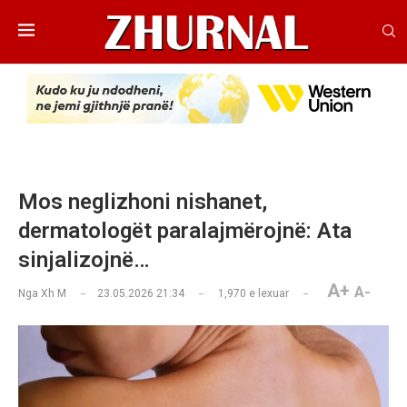
Mos neglizhoni nishanet,
dermatologët paralajmërojnë: Ata
sinjalizojnë…
A+
A-
Nga
Xh M
23.05.2026 21:34
1,970
e lexuar