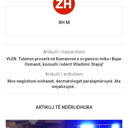
XH M
Artikulli i mëparshëm
VLEN: Tubimin proserb në Kumanovë e organizoi miku i Bujar
Osmanit, konsulli i nderit Vlladimir Stajiq!
Artikulli i ardhshëm
Mos neglizhoni nishanet, dermatologët paralajmërojnë: Ata
sinjalizojnë…
ARTIKUJ TË NDËRLIDHURA