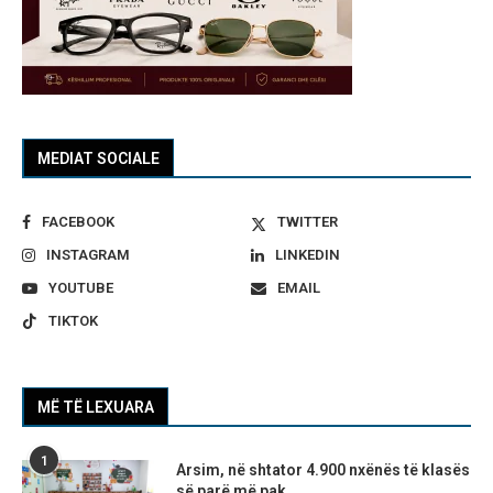
MEDIAT SOCIALE
FACEBOOK
TWITTER
INSTAGRAM
LINKEDIN
YOUTUBE
EMAIL
TIKTOK
MË TË LEXUARA
1
Arsim, në shtator 4.900 nxënës të klasës
së parë më pak