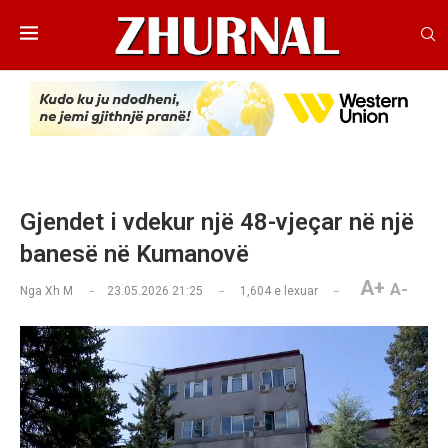
Gjendet i vdekur një 48-vjeçar në një
banesë në Kumanovë
A+
A-
Nga
Xh M
23.05.2026 21:25
1,604
e lexuar