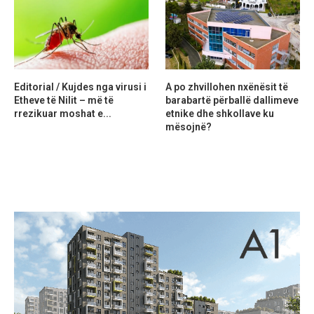
Editorial / Kujdes nga virusi i
A po zhvillohen nxënësit të
Etheve të Nilit – më të
barabartë përballë dallimeve
rrezikuar moshat e...
etnike dhe shkollave ku
mësojnë?