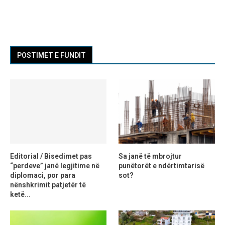
POSTIMET E FUNDIT
Editorial / Bisedimet pas
Sa janë të mbrojtur
“perdeve” janë legjitime në
punëtorët e ndërtimtarisë
diplomaci, por para
sot?
nënshkrimit patjetër të
ketë...