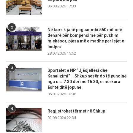
06.08.2026 17:33
2
Në korrik janë paguar mbi 560 milionë
denarë për kompensime për pushim
mjekësor, pjesa më e madhe për lejet e
lindjes
28.07.2026 15:52
3
Sportelet e NP “Ujësjellësi dhe
Kanalizimi” – Shkup nesër do të punojnë
nga ora 7:30 deri në 15:30, e mërkura
është ditë jopune
05.01.2026 10:36
4
Regjistrohet tërmet në Shkup
02.08.2026 22:34