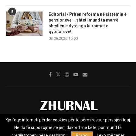
5
Editorial / Priten reforma në sistemin e
pensioneve – shteti mund ta marrë
shtyllën e dytë nga kursimet e
qytetarëve!
03.08.2026 15:00
Kjo faqe interneti përdor cookies për të përmirësuar përvojën tuaj.
Rreth nesh
Impresumi
Marketing
Kontakt
Ne do të supozojmë se jeni dakord me këtë, por mund të
Privacy Policy
çregjistroheni nëse dëshironi.
Pranoj
Lexo më tepër