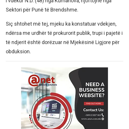
i vdekur N.D. (48) nga Kumanova, njoftojnë nga
Sektori për Punë të Brendshme.
​Siç shtohet më tej, mjeku ka konstatuar vdekjen,
ndërsa me urdhër të prokurorit publik, trupi i pajetë i
të ndjerit është dorëzuar në Mjekësinë Ligjore për
obduksion.