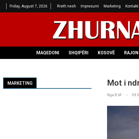
Friday, August 7, 2026
Rreth nesh
Impresumi
Marketing
Kontakt
MAQEDONI
SHQIPËRI
KOSOVË
RAJON 
Mot i nd
MARKETING
Nga
B.M
09.