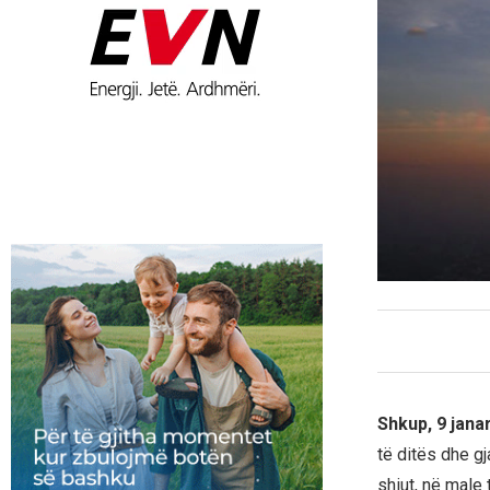
Shkup, 9 jana
të ditës dhe g
shiut, në male 