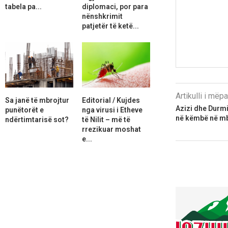
tabela pa...
diplomaci, por para
nënshkrimit
patjetër të ketë...
Artikulli i më
Sa janë të mbrojtur
Editorial / Kujdes
Azizi dhe Durmis
punëtorët e
nga virusi i Etheve
në këmbë në mbë
ndërtimtarisë sot?
të Nilit – më të
rrezikuar moshat
e...