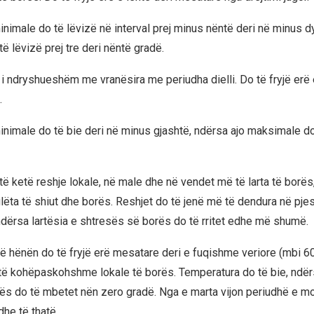
nimale do të lëvizë në interval prej minus nëntë deri në minus dy
ë lëvizë prej tre deri nëntë gradë.
i ndryshueshëm me vranësira me periudha dielli. Do të fryjë erë 
.
nimale do të bie deri në minus gjashtë, ndërsa ajo maksimale do t
të ketë reshje lokale, në male dhe në vendet më të larta të borës
lëta të shiut dhe borës. Reshjet do të jenë më të dendura në pje
dërsa lartësia e shtresës së borës do të rritet edhe më shumë.
të hënën do të fryjë erë mesatare deri e fuqishme veriore (mbi 
 të kohëpaskohshme lokale të borës. Temperatura do të bie, ndër
tës do të mbetet nën zero gradë. Nga e marta vijon periudhë e mot
he të thatë.