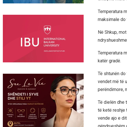
Temperatura mi
maksimale do t
Në Shkup, mot 
ndryshueshme
Temperatura mi
katër gradë.
Të shtunën do 
vendet më të u
perëndimore, n
Të dielën dhe 
të ketë reshje
vende ajo e di
qëndrueshëm d