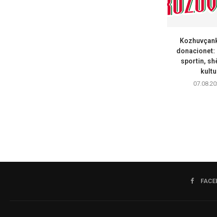
Kozhuvçanka
donacionet:
sportin, sh
kultu
07.08.20
FACE