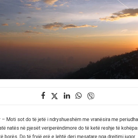
r
– Moti sot do të jetë i ndryshueshëm me vranësira me periudha 
jatë natës në pjesët veriperëndimore do të ketë reshje të kohë
të borës. Do të fryjë erë e lehtë deri mesatare nga drejtimi jugor.