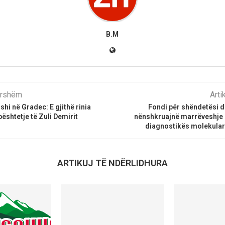
B.M
parshëm
Arti
hi në Gradec: E gjithë rinia
Fondi për shëndetësi d
shtetje të Zuli Demirit
nënshkruajnë marrëveshje 
diagnostikës molekular
ARTIKUJ TË NDËRLIDHURA