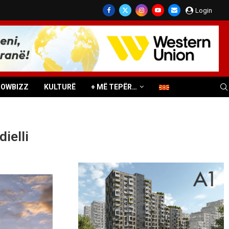
Login
HOWBIZZ
KULTURË
+ MË TEPËR…
ielli