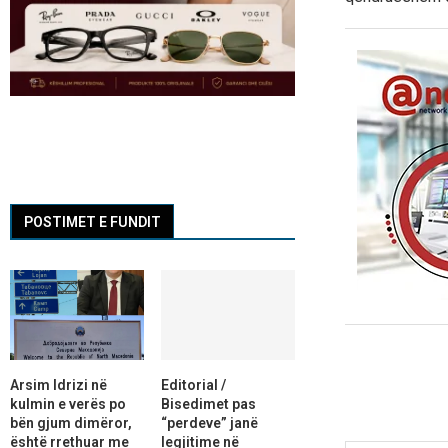
POSTIMET E FUNDIT
Arsim Idrizi në
Editorial /
kulmin e verës po
Bisedimet pas
bën gjum dimëror,
“perdeve” janë
është rrethuar me
legjitime në