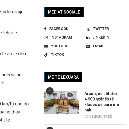
, ndërsa ajo
MEDIAT SOCIALE
FACEBOOK
TWITTER
e lehtë e
INSTAGRAM
LINKEDIN
YOUTUBE
EMAIL
ë arrijë deri
TIKTOK
, ndërsa në
MË TË LEXUARA
sët
1
Arsim, në shtator
4.900 nxënës të
60 km/h) dhe do
klasës së parë më
pak
sa në disa
06.08.2026 17:33
it të