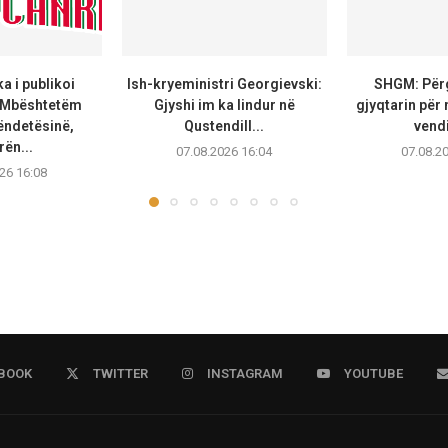
 i publikoi
Ish-kryeministri Georgievski:
SHGM: Përg
 Mbështetëm
Gjyshi im ka lindur në
gjyqtarin për
ëndetësinë,
Qustendill...
vendi
rën...
07.08.2026 16:04
07.08.2
26 16:08
BOOK
TWITTER
INSTAGRAM
YOUTUBE