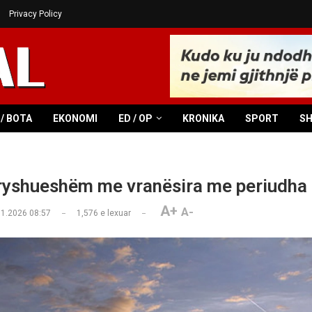
Privacy Policy
/ BOTA
EKONOMI
ED / OP
KRONIKA
SPORT
S
ryshueshëm me vranësira me periudha d
A+
A-
01.2026 08:57
1,576
e lexuar