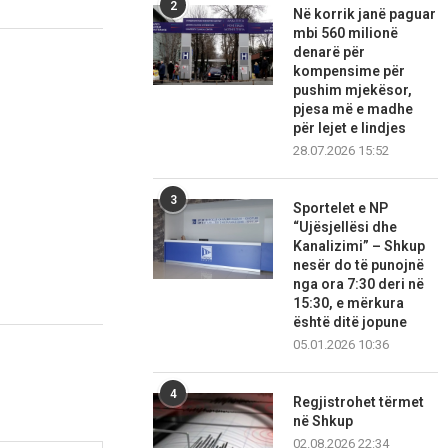
2
Në korrik janë paguar
mbi 560 milionë
denarë për
kompensime për
pushim mjekësor,
pjesa më e madhe
për lejet e lindjes
28.07.2026 15:52
3
Sportelet e NP
“Ujësjellësi dhe
Kanalizimi” – Shkup
nesër do të punojnë
nga ora 7:30 deri në
15:30, e mërkura
është ditë jopune
05.01.2026 10:36
4
Regjistrohet tërmet
në Shkup
02.08.2026 22:34