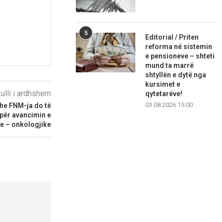
5
Editorial / Priten
reforma në sistemin
e pensioneve – shteti
mund ta marrë
shtyllën e dytë nga
kursimet e
kulli i ardhshëm
qytetarëve!
03.08.2026 15:00
he FNM-ja do të
për avancimin e
e – onkologjike