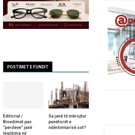
POSTIMET E FUNDIT
Editorial /
Sa janë të mbrojtur
Bisedimet pas
punëtorët e
“perdeve” janë
ndërtimtarisë sot?
legjitime në