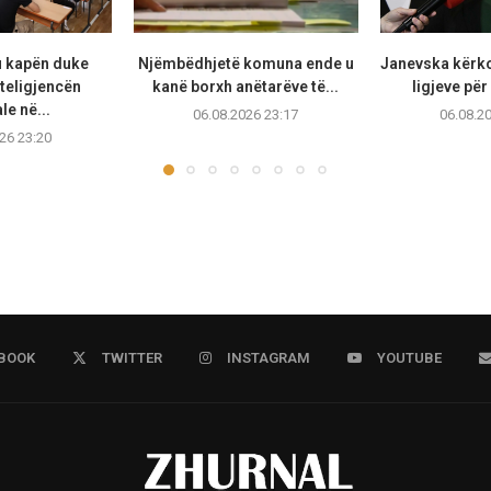
u kapën duke
Njëmbëdhjetë komuna ende u
Janevska kërko
teligjencën
kanë borxh anëtarëve të...
ligjeve për
ale në...
06.08.2026 23:17
06.08.2
26 23:20
BOOK
TWITTER
INSTAGRAM
YOUTUBE