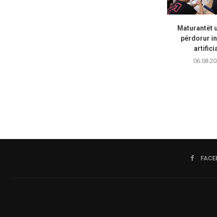
Maturantët 
përdorur in
artifici
06.08.20
FACE