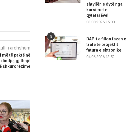
shtyllën e dytë nga
kursimet e
qytetarëve!
03.08.2026 15:00
5
DAP-i e fillon fazën e
tretë të projektit
kulli i ardhshëm
fatura elektronike
i më të paktë në
04.06.2026 13:52
lindje, gjithnjë
ë shkurorëzime