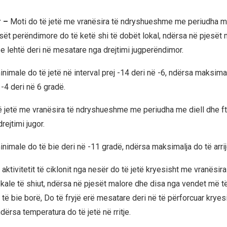
r –
Moti do të jetë me vranësira të ndryshueshme me periudha me
sët perëndimore do të ketë shi të dobët lokal, ndërsa në pjesët 
 e lehtë deri në mesatare nga drejtimi jugperëndimor.
imale do të jetë në interval prej -14 deri në -6, ndërsa maksimal
 -4 deri në 6 gradë.
 jetë me vranësira të ndryshueshme me periudha me diell dhe f
ejtimi jugor.
nimale do të bie deri në -11 gradë, ndërsa maksimalja do të arrij
aktivitetit të ciklonit nga nesër do të jetë kryesisht me vranësir
ale të shiut, ndërsa në pjesët malore dhe disa nga vendet më të 
ë bie borë, Do të fryjë erë mesatare deri në të përforcuar kryes
ndërsa temperatura do të jetë në rritje.