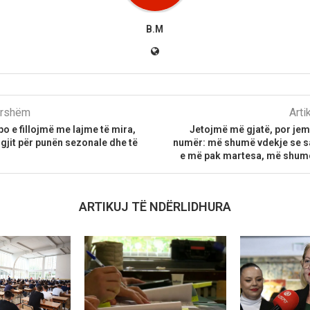
B.M
parshëm
Arti
po e fillojmë me lajme të mira,
Jetojmë më gjatë, por jem
 ligjit për punën sezonale dhe të
numër: më shumë vdekje se sa 
e më pak martesa, më shum
ARTIKUJ TË NDËRLIDHURA