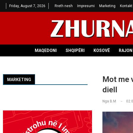
Friday, August 7, 2026
Rreth nesh
Impresumi
Marketing
Kontakt
MAQEDONI
SHQIPËRI
KOSOVË
RAJON 
Mot me v
MARKETING
diell
Nga
B.M
02.