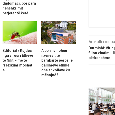
diplomaci, por para
nënshkrimit
patjetër të ketë...
Artikulli i më
Durmishi: Vitin 
Editorial / Kujdes
A po zhvillohen
fillon zbatimi i
nga virusi i Etheve
nxënësit të
përkohshme
të Nilit – më të
barabartë përballë
rrezikuar moshat
dallimeve etnike
e...
dhe shkollave ku
mësojnë?