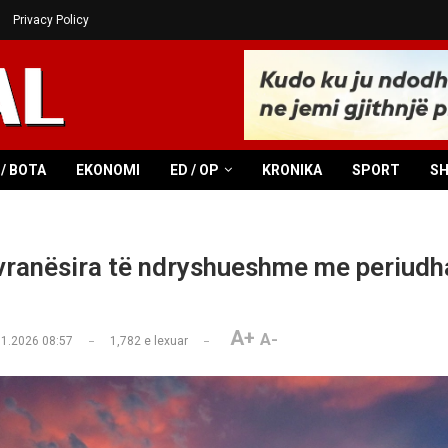
Privacy Policy
/ BOTA
EKONOMI
ED / OP
KRONIKA
SPORT
S
ranësira të ndryshueshme me periud
A+
A-
01.2026 08:57
1,782
e lexuar