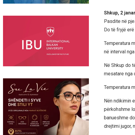
Shkup, 2 jana
Pasdite në pje
Do të fryjë erë
Temperatura min
në interval nga
Në Shkup do të
mesatare nga dr
Temperatura mi
Nën ndikimin e 
përkohshme lok
banueshme do t
drejtimi jugor, 