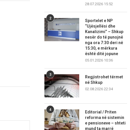
28.07.2026 15:52
2
Sportelet e NP
“Ujësjellësi dhe
Kanalizimi” – Shkup
nesër do të punojnë
nga ora 7:30 deri në
15:30, e mërkura
është ditë jopune
05.01.2026 10:36
3
Regjistrohet tërmet
në Shkup
02.08.2026 22:34
4
Editorial / Priten
reforma në sistemin
e pensioneve – shteti
mund ta marrë