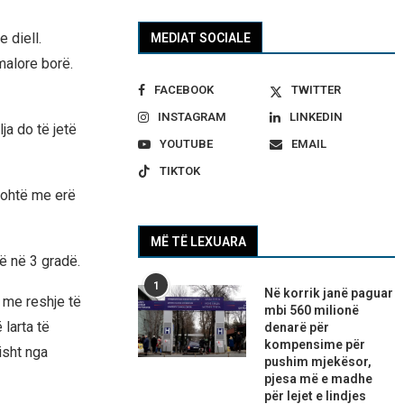
 diell.
MEDIAT SOCIALE
malore borë.
FACEBOOK
TWITTER
INSTAGRAM
LINKEDIN
ja do të jetë
YOUTUBE
EMAIL
TIKTOK
tohtë me erë
MË TË LEXUARA
ë në 3 gradë.
1
Në korrik janë paguar
a me reshje të
mbi 560 milionë
larta të
denarë për
kompensime për
isht nga
pushim mjekësor,
pjesa më e madhe
për lejet e lindjes