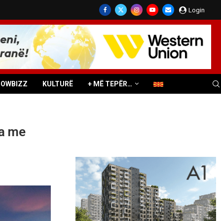
Login
HOWBIZZ
KULTURË
+ MË TEPËR…
ha me