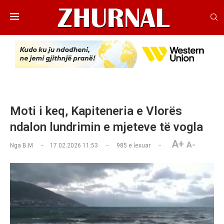
Moti i keq, Kapiteneria e Vlorës
ndalon lundrimin e mjeteve të vogla
A+
A-
Nga
B.M
17.02.2026 11:53
985
e lexuar