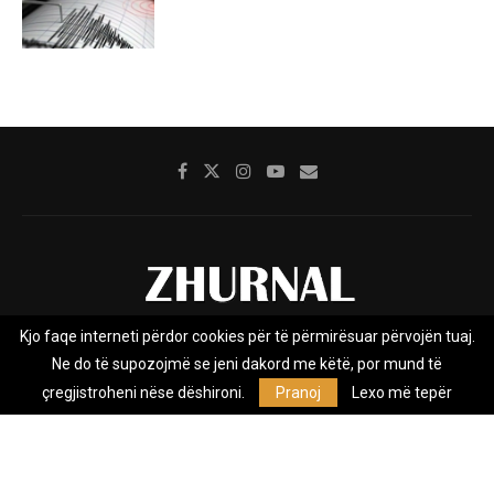
Kjo faqe interneti përdor cookies për të përmirësuar përvojën tuaj.
Rreth nesh
Impresumi
Marketing
Kontakt
Ne do të supozojmë se jeni dakord me këtë, por mund të
Privacy Policy
çregjistroheni nëse dëshironi.
Pranoj
Lexo më tepër
Zhurnal.mk është Agjenci e Lajmeve e pavarur, e themeluar në vitin
2009, që e mbulon Maqedoninë, Kosovën, Shqipërinë edhe lajmet
nga bota.