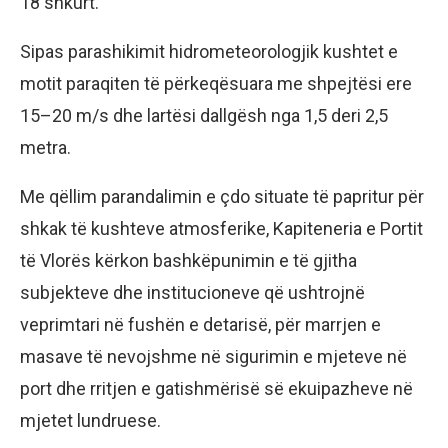
18 shkurt.
Sipas parashikimit hidrometeorologjik kushtet e
motit paraqiten të përkeqësuara me shpejtësi ere
15–20 m/s dhe lartësi dallgësh nga 1,5 deri 2,5
metra.
Me qëllim parandalimin e çdo situate të papritur për
shkak të kushteve atmosferike, Kapiteneria e Portit
të Vlorës kërkon bashkëpunimin e të gjitha
subjekteve dhe institucioneve që ushtrojnë
veprimtari në fushën e detarisë, për marrjen e
masave të nevojshme në sigurimin e mjeteve në
port dhe rritjen e gatishmërisë së ekuipazheve në
mjetet lundruese.