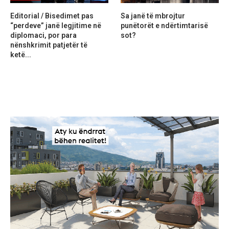
Editorial / Bisedimet pas
Sa janë të mbrojtur
“perdeve” janë legjitime në
punëtorët e ndërtimtarisë
diplomaci, por para
sot?
nënshkrimit patjetër të
ketë...