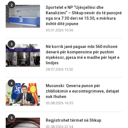
2
Sportelet e NP “Ujësjellësi dhe
Kanalizimi” – Shkup nesër do të punojnë
nga ora 7:30 deri në 15:30, e mërkura
është ditë jopune
05.01.2026 10:36
3
Në korrik janë paguar mbi 560 milionë
denarë për kompensime për pushim
mjekësor, pjesa më e madhe për lejet e
lindjes
28.07.2026 15:52
4
Mucunski: Qeveria punon për
zhbllokimin e eurointegrimeve, detajet
nuk thuhen
03.08.2026 16:35
5
Regjistrohet tërmet në Shkup
02.08.2026 22:34