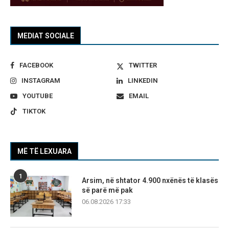
MEDIAT SOCIALE
FACEBOOK
TWITTER
INSTAGRAM
LINKEDIN
YOUTUBE
EMAIL
TIKTOK
MË TË LEXUARA
1
Arsim, në shtator 4.900 nxënës të klasës
së parë më pak
06.08.2026 17:33