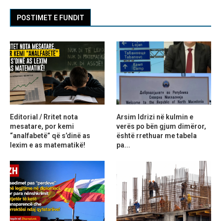
POSTIMET E FUNDIT
Editorial / Rritet nota
Arsim Idrizi në kulmin e
mesatare, por kemi
verës po bën gjum dimëror,
“analfabetë” që s’dinë as
është rrethuar me tabela
lexim e as matematikë!
pa...