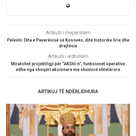
Artikulli i mëparshëm
Peleshi: Dita e Pavarësisë së Kosovës, ditë historike lirie dhe
drejtësie
Artikulli i ardhshëm
Miratohet projektligji për “AKShI-n”, funksionet operative
edhe nga shoqëri aksionare me shumicë shtetërore
ARTIKUJ TË NDËRLIDHURA