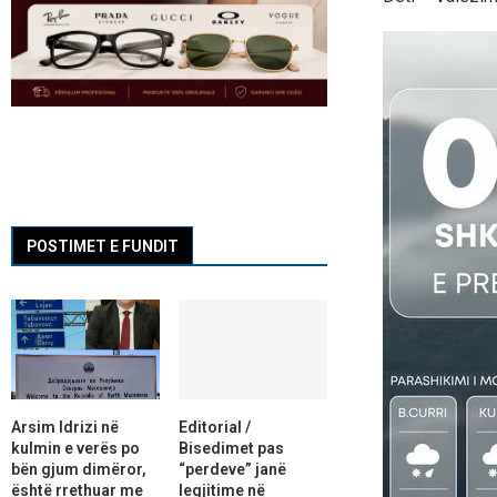
POSTIMET E FUNDIT
Arsim Idrizi në
Editorial /
kulmin e verës po
Bisedimet pas
bën gjum dimëror,
“perdeve” janë
është rrethuar me
legjitime në