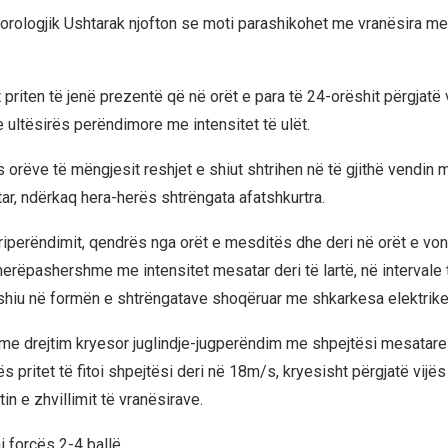
rologjik Ushtarak njofton se moti parashikohet me vranësira me
 priten të jenë prezentë që në orët e para të 24-orëshit përgjatë 
 ultësirës perëndimore me intensitet të ulët.
 orëve të mëngjesit reshjet e shiut shtrihen në të gjithë vendin m
tar, ndërkaq hera-herës shtrëngata afatshkurtra.
iperëndimit, qendrës nga orët e mesditës dhe deri në orët e vo
herëpashershme me intensitet mesatar deri të lartë, në intervale 
shiu në formën e shtrëngatave shoqëruar me shkarkesa elektrike
ë me drejtim kryesor juglindje-jugperëndim me shpejtësi mesatare
ës pritet të fitoi shpejtësi deri në 18m/s, kryesisht përgjatë vijë
n e zhvillimit të vranësirave.
 forcës 2-4 ballë.