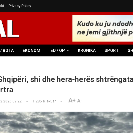
akt
Privacy Policy
/ BOTA
EKONOMI
ED / OP
KRONIKA
SPORT
S
Shqipëri, shi dhe hera-herës shtrëngat
rtra
A+
A-
02.2026 09:22
1,285
e lexuar