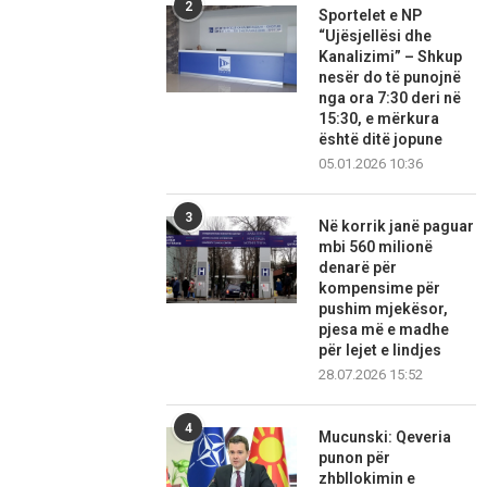
2
Sportelet e NP
“Ujësjellësi dhe
Kanalizimi” – Shkup
nesër do të punojnë
nga ora 7:30 deri në
15:30, e mërkura
është ditë jopune
05.01.2026 10:36
3
Në korrik janë paguar
mbi 560 milionë
denarë për
kompensime për
pushim mjekësor,
pjesa më e madhe
për lejet e lindjes
28.07.2026 15:52
4
Mucunski: Qeveria
punon për
zhbllokimin e