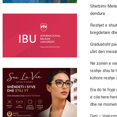
Shërbimi Meteo
dendura.
Reshjet e shiut
bregdetare dhe
Gradualisht pas
ulët deri mesa
Në zonën e ver
reshje shiu të 
kohore reshje 
Era do të fryj
e cila hera-her
dhe në momenti
Deti – Valëzimi