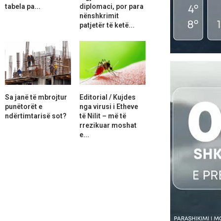
tabela pa...
diplomaci, por para
nënshkrimit
patjetër të ketë...
Sa janë të mbrojtur
Editorial / Kujdes
punëtorët e
nga virusi i Etheve
ndërtimtarisë sot?
të Nilit – më të
rrezikuar moshat
e...