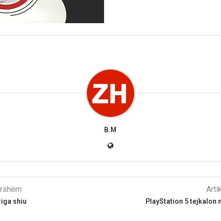
B.M
parshëm
Arti
iga shiu
PlayStation 5 tejkalon 