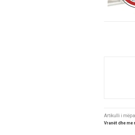
Artikulli i më
Vranët dhe me r