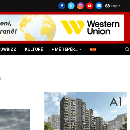
Login
HOWBIZZ
KULTURË
+ MË TEPËR…
a