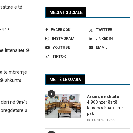
satare e të
MEDIAT SOCIALE
vijës
FACEBOOK
TWITTER
INSTAGRAM
LINKEDIN
YOUTUBE
EMAIL
e intensitet të
TIKTOK
na të mbrëmje
MË TË LEXUARA
të shkurtra
.
1
Arsim, në shtator
 deri në 9m/s,
4.900 nxënës të
klasës së parë më
s bregdetare si
pak
06.08.2026 17:33