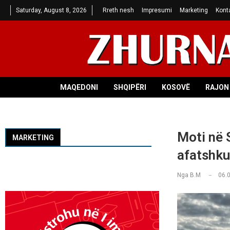
Saturday, August 8, 2026
Rreth nesh
Impresumi
Marketing
Kont
MAQEDONI
SHQIPËRI
KOSOVË
RAJON 
Moti në 
MARKETING
afatshku
Nga
B.M
06.