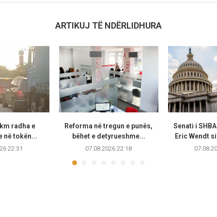
ARTIKUJ TË NDËRLIDHURA
 km radha e
Reforma në tregun e punës,
Senati i SHB
 në tokën...
bëhet e detyrueshme...
Eric Wendt s
26 22:31
07.08.2026 22:18
07.08.2