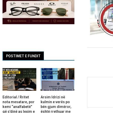
POSTIMET E FUNDIT
Editorial / Rritet
Arsim Idrizi në
nota mesatare, por
kulmin e verës po
kemi “analfabetë”
bën gjum dimëror,
që s’dinë as lexim e
është rrethuar me