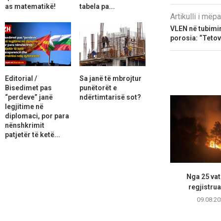
as matematikë!
tabela pa...
Artikulli i më
VLEN në tubimi
porosia: “Tetova
Editorial /
Sa janë të mbrojtur
Bisedimet pas
punëtorët e
“perdeve” janë
ndërtimtarisë sot?
legjitime në
diplomaci, por para
nënshkrimit
patjetër të ketë...
Nga 25 vatr
regjistrua
09.08.20