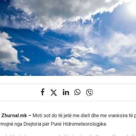
j Zhurnal.mk –
Moti sot do të jetë me diell dhe me vranësira të 
rmojnë nga Drejtoria për Punë Hidrometeorologjike.