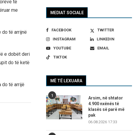
 orëve të
qëruar me
MEDIAT SOCIALE
FACEBOOK
TWITTER
 do të arrijnë
INSTAGRAM
LINKEDIN
YOUTUBE
EMAIL
rë e dobët deri
TIKTOK
pit do të ketë
MË TË LEXUARA
do të arrijë
1
Arsim, në shtator
4.900 nxënës të
klasës së parë më
pak
06.08.2026 17:33