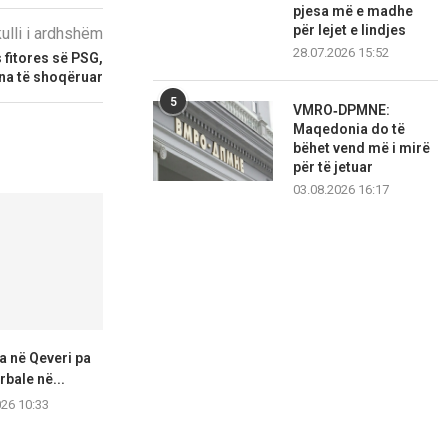
pjesa më e madhe
për lejet e lindjes
kulli i ardhshëm
28.07.2026 15:52
s fitores së PSG,
ona të shoqëruar
5
VMRO‑DPMNE:
Maqedonia do të
bëhet vend më i mirë
për të jetuar
03.08.2026 16:17
a në Qeveri pa
Nuk ka pritje të gjata në
VMRO: Numri i t
bale në...
vendkalimet kufitare
në p
026 10:33
09.08.2026 10:29
09.08.2