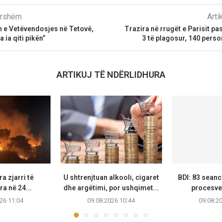
parshëm
Arti
n e Vetëvendosjes në Tetovë,
Trazira në rrugët e Parisit pa
 ia qiti pikën”
3 të plagosur, 140 pers
ARTIKUJ TË NDËRLIDHURA
a zjarri të
U shtrenjtuan alkooli, cigaret
BDI: 83 seanc
ra në 24...
dhe argëtimi, por ushqimet...
procesver
26 11:04
09.08.2026 10:44
09.08.2