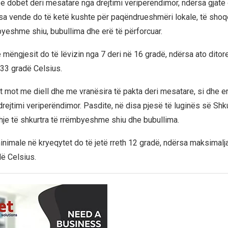
ë e dobët deri mesatare nga drejtimi veriperëndimor, ndërsa gjatë
sa vende do të ketë kushte për paqëndrueshmëri lokale, të sho
byeshme shiu, bubullima dhe erë të përforcuar.
mëngjesit do të lëvizin nga 7 deri në 16 gradë, ndërsa ato ditore
 33 gradë Celsius.
t mot me diell dhe me vranësira të pakta deri mesatare, si dhe e
rejtimi veriperëndimor. Pasdite, në disa pjesë të luginës së Shku
hje të shkurtra të rrëmbyeshme shiu dhe bubullima.
nimale në kryeqytet do të jetë rreth 12 gradë, ndërsa maksimalja 
dë Celsius.