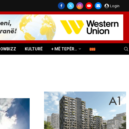
Login
HOWBIZZ
KULTURË
+ MË TEPËR…