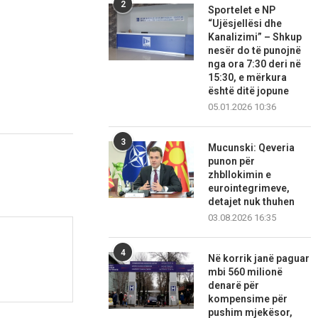
2
Sportelet e NP
“Ujësjellësi dhe
Kanalizimi” – Shkup
nesër do të punojnë
nga ora 7:30 deri në
15:30, e mërkura
është ditë jopune
05.01.2026 10:36
3
Mucunski: Qeveria
punon për
zhbllokimin e
eurointegrimeve,
detajet nuk thuhen
03.08.2026 16:35
4
Në korrik janë paguar
mbi 560 milionë
denarë për
kompensime për
pushim mjekësor,