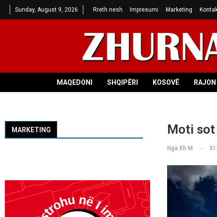
Sunday, August 9, 2026
Rreth nesh
Impresumi
Marketing
Kontak
MAQEDONI
SHQIPËRI
KOSOVË
RAJON 
Moti sot
MARKETING
Nga
Xh M
31