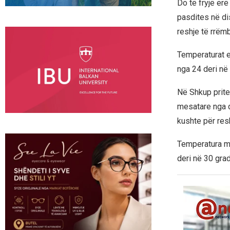
Do të fryjë er
pasdites në di
reshje të rrëm
Temperaturat e 
nga 24 deri në
Në Shkup prite
mesatare nga d
kushte për res
Temperatura mi
deri në 30 gra