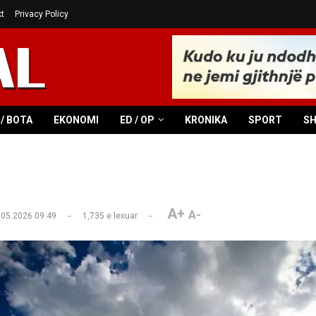
t
Privacy Policy
/ BOTA
EKONOMI
ED / OP
KRONIKA
SPORT
S
A+
A-
.05.2026 09:49
1,735
e lexuar