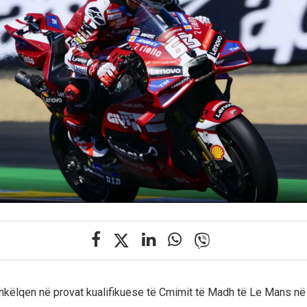
shkëlqen në provat kualifikuese të Cmimit të Madh të Le Mans në