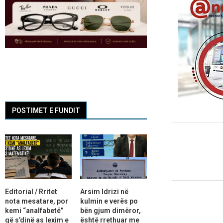
POSTIMET E FUNDIT
Editorial / Rritet
Arsim Idrizi në
nota mesatare, por
kulmin e verës po
kemi “analfabetë”
bën gjum dimëror,
që s’dinë as lexim e
është rrethuar me