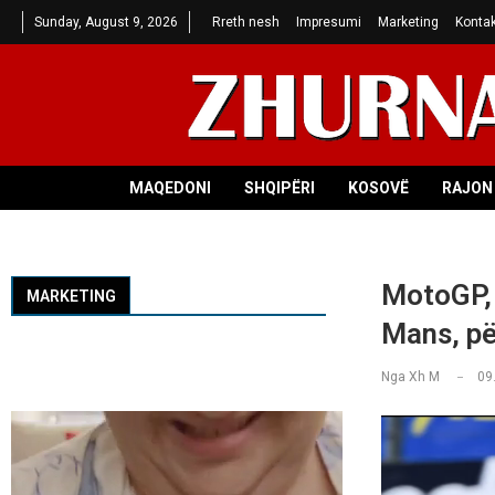
Sunday, August 9, 2026
Rreth nesh
Impresumi
Marketing
Kontak
MAQEDONI
SHQIPËRI
KOSOVË
RAJON 
MotoGP, 
MARKETING
Mans, pë
Nga
Xh M
09