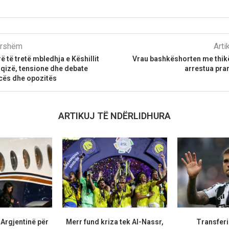
parshëm
Arti
 të tretë mbledhja e Këshillit
Vrau bashkëshorten me thikë
qizë, tensione dhe debate
arrestua pranë
ës dhe opozitës
ARTIKUJ TË NDËRLIDHURA
 Argjentinë për
Merr fund kriza tek Al-Nassr,
Transferi