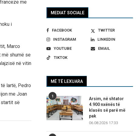
n franceze me
MEDIAT SOCIALE
hoku i
FACEBOOK
TWITTER
INSTAGRAM
LINKEDIN
tit, Marco
YOUTUBE
EMAIL
tat më shumë se
TIKTOK
lajzisë në vitin
MË TË LEXUARA
 të lartë, Pedro
vijon me Joan
1
Arsim, në shtator
startit së
4.900 nxënës të
klasës së parë më
pak
06.08.2026 17:33