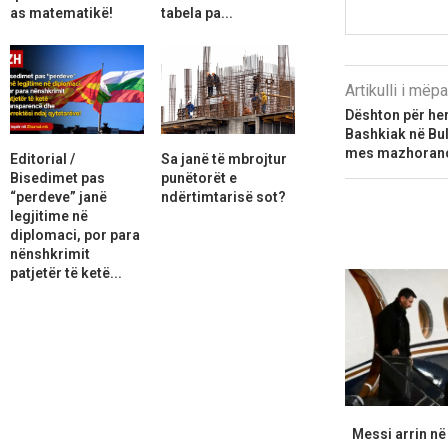
as matematikë!
tabela pa...
Artikulli i më
Dështon për herë
Bashkiak në Bul
mes mazhoranc
Editorial /
Sa janë të mbrojtur
Bisedimet pas
punëtorët e
“perdeve” janë
ndërtimtarisë sot?
legjitime në
diplomaci, por para
nënshkrimit
patjetër të ketë...
Messi arrin në