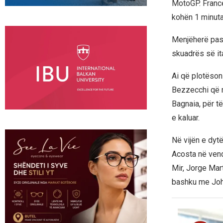
MotoGP. France
kohën 1 minuta
Menjëherë pas 
skuadrës së it
Ai që plotëson 
Bezzecchi që m
Bagnaia, për të
e kaluar.
Në vijën e dytë
Acosta në vendi
Mir, Jorge Mart
bashku me Joh