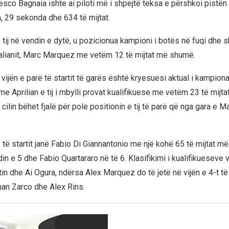
sco Bagnaia ishte ai piloti më i shpejtë teksa e përshkoi pistë
, 29 sekonda dhe 634 të mijtat.
tij në vendin e dytë, u pozicionua kampioni i botës në fuqi dhe s
alianit, Marc Marquez me vetëm 12 të mijtat më shumë.
vijën e parë të startit të garës është kryesuesi aktual i kampiona
e Aprilian e tij i mbylli provat kualifikuese me vetëm 23 të mij
 cilin bëhet fjalë për pole positionin e tij të parë që nga gara e Ma
 të startit janë Fabio Di Giannantonio me një kohë 65 të mijtat më
n e 5 dhe Fabio Quartararo në të 6. Klasifikimi i kualifikueseve 
in dhe Ai Ogura, ndërsa Alex Marquez do të jetë në vijën e 4-t të 
an Zarco dhe Alex Rins.