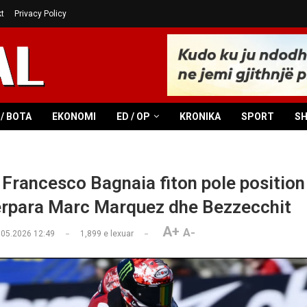
t
Privacy Policy
/ BOTA
EKONOMI
ED / OP
KRONIKA
SPORT
S
Francesco Bagnaia fiton pole position
rpara Marc Marquez dhe Bezzecchit
A+
A-
.05.2026 12:49
1,899
e lexuar