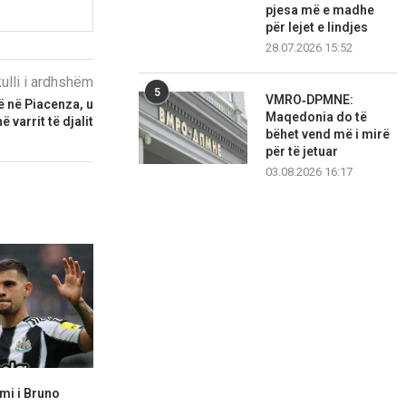
pjesa më e madhe
për lejet e lindjes
28.07.2026 15:52
kulli i ardhshëm
5
VMRO‑DPMNE:
 në Piacenza, u
Maqedonia do të
 varrit të djalit
bëhet vend më i mirë
për të jetuar
03.08.2026 16:17
mi i Bruno
Man City refuzon ofertën e
Amorim synon