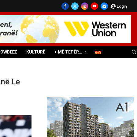
Login
HOWBIZZ
KULTURË
+ MË TEPËR…
 në Le