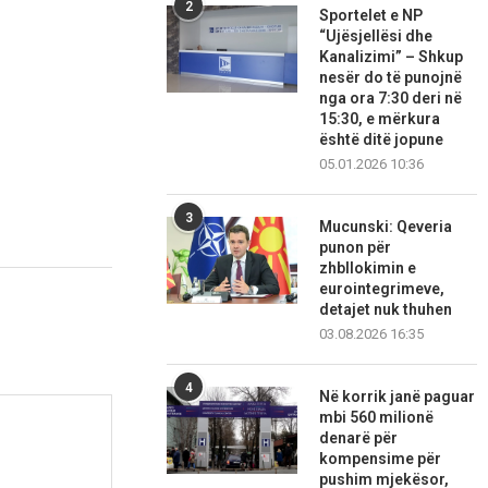
2
Sportelet e NP
“Ujësjellësi dhe
Kanalizimi” – Shkup
nesër do të punojnë
nga ora 7:30 deri në
15:30, e mërkura
është ditë jopune
05.01.2026 10:36
3
Mucunski: Qeveria
punon për
zhbllokimin e
eurointegrimeve,
detajet nuk thuhen
03.08.2026 16:35
4
Në korrik janë paguar
mbi 560 milionë
denarë për
kompensime për
pushim mjekësor,