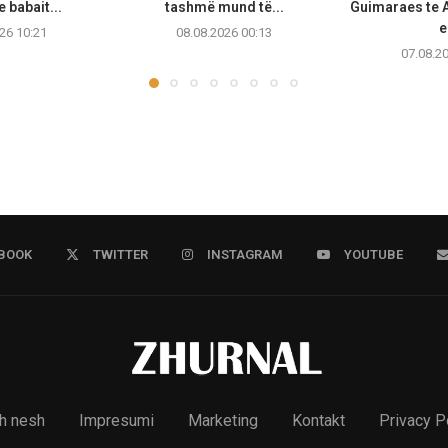
e babait...
tashmë mund të...
Guimaraes te A
e
26 10:21
08.08.2026 00:13
07.08.2
BOOK
TWITTER
INSTAGRAM
YOUTUBE
h nesh
Impresumi
Marketing
Kontakt
Privacy P