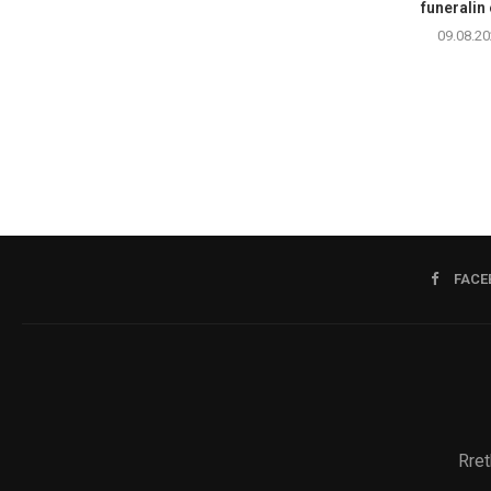
funeralin 
09.08.20
FACE
Rret