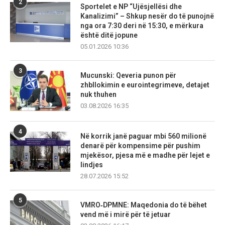
2
Sportelet e NP “Ujësjellësi dhe
Kanalizimi” – Shkup nesër do të punojnë
nga ora 7:30 deri në 15:30, e mërkura
është ditë jopune
05.01.2026 10:36
3
Mucunski: Qeveria punon për
zhbllokimin e eurointegrimeve, detajet
nuk thuhen
03.08.2026 16:35
4
Në korrik janë paguar mbi 560 milionë
denarë për kompensime për pushim
mjekësor, pjesa më e madhe për lejet e
lindjes
28.07.2026 15:52
5
VMRO‑DPMNE: Maqedonia do të bëhet
vend më i mirë për të jetuar