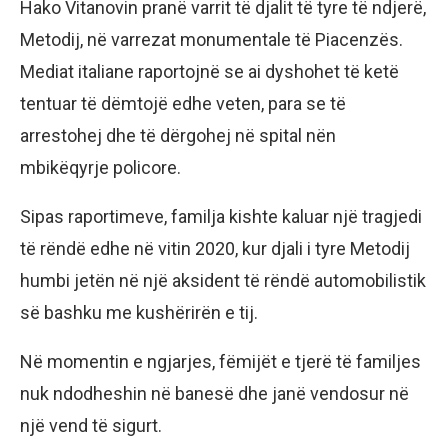
Hako Vitanovin pranë varrit të djalit të tyre të ndjerë,
Metodij, në varrezat monumentale të Piacenzës.
Mediat italiane raportojnë se ai dyshohet të ketë
tentuar të dëmtojë edhe veten, para se të
arrestohej dhe të dërgohej në spital nën
mbikëqyrje policore.
Sipas raportimeve, familja kishte kaluar një tragjedi
të rëndë edhe në vitin 2020, kur djali i tyre Metodij
humbi jetën në një aksident të rëndë automobilistik
së bashku me kushërirën e tij.
Në momentin e ngjarjes, fëmijët e tjerë të familjes
nuk ndodheshin në banesë dhe janë vendosur në
një vend të sigurt.