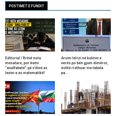
POSTIMET E FUNDIT
Editorial / Rritet nota
Arsim Idrizi në kulmin e
mesatare, por kemi
verës po bën gjum dimëror,
“analfabetë” që s’dinë as
është rrethuar me tabela
lexim e as matematikë!
pa...