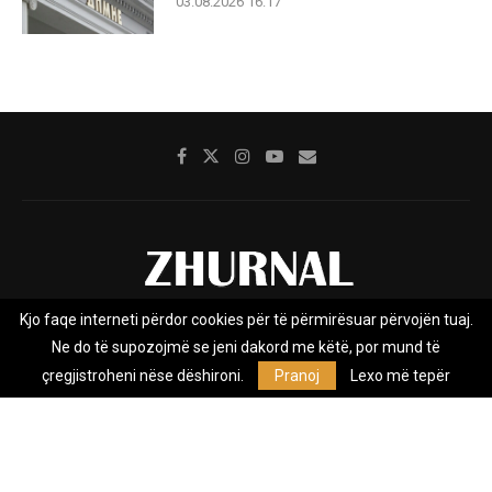
03.08.2026 16:17
Kjo faqe interneti përdor cookies për të përmirësuar përvojën tuaj.
Rreth nesh
Impresumi
Marketing
Kontakt
Ne do të supozojmë se jeni dakord me këtë, por mund të
Privacy Policy
çregjistroheni nëse dëshironi.
Pranoj
Lexo më tepër
Zhurnal.mk është Agjenci e Lajmeve e pavarur, e themeluar në vitin
2009, që e mbulon Maqedoninë, Kosovën, Shqipërinë edhe lajmet
nga bota.
@2026 - All Right Reserved. Designed and Developed by