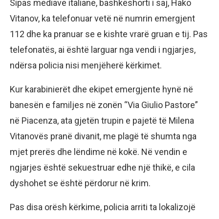
Sipas mediave italiane, bashkëshorti i saj, Hako
Vitanov, ka telefonuar vetë në numrin emergjent
112 dhe ka pranuar se e kishte vrarë gruan e tij. Pas
telefonatës, ai është larguar nga vendi i ngjarjes,
ndërsa policia nisi menjëherë kërkimet.
Kur karabinierët dhe ekipet emergjente hynë në
banesën e familjes në zonën “Via Giulio Pastore”
në Piacenza, ata gjetën trupin e pajetë të Milena
Vitanovës pranë divanit, me plagë të shumta nga
mjet prerës dhe lëndime në kokë. Në vendin e
ngjarjes është sekuestruar edhe një thikë, e cila
dyshohet se është përdorur në krim.
Pas disa orësh kërkime, policia arriti ta lokalizojë