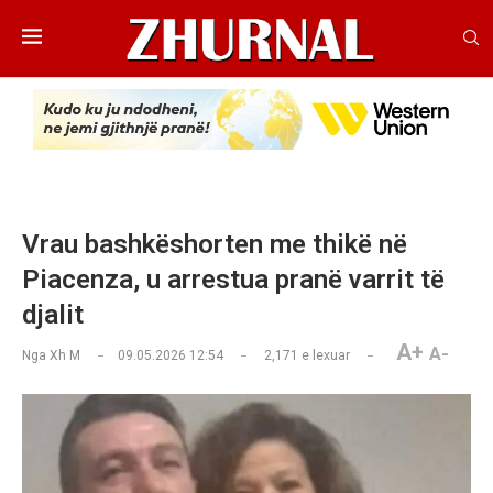
Vrau bashkëshorten me thikë në
Piacenza, u arrestua pranë varrit të
djalit
A+
A-
Nga
Xh M
09.05.2026 12:54
2,171
e lexuar