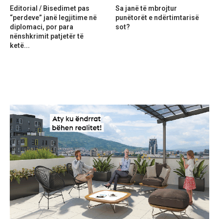
Editorial / Bisedimet pas
Sa janë të mbrojtur
“perdeve” janë legjitime në
punëtorët e ndërtimtarisë
diplomaci, por para
sot?
nënshkrimit patjetër të
ketë...