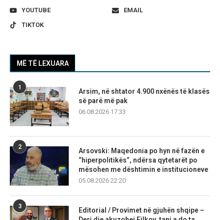
YOUTUBE
EMAIL
TIKTOK
MË TË LEXUARA
1
Arsim, në shtator 4.900 nxënës të klasës
së parë më pak
06.08.2026 17:33
2
Arsovski: Maqedonia po hyn në fazën e
“hiperpolitikës”, ndërsa qytetarët po
mësohen me dështimin e institucioneve
05.08.2026 22:20
3
Editorial / Provimet në gjuhën shqipe –
Deri dje akuzohej Filkov, tani a do ta