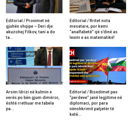
Editorial / Provimet në
Editorial / Rritet nota
gjuhën shqipe – Deri dje
mesatare, por kemi
akuzohej Filkov, tani a do
“analfabetë” që s’dinë as
ta...
lexim e as matematikë!
Arsim Idrizi në kulmin e
Editorial / Bisedimet pas
verës po bën gjum dimëror,
“perdeve” janë legjitime në
është rrethuar me tabela
diplomaci, por para
pa...
nënshkrimit patjetër të
ketë...