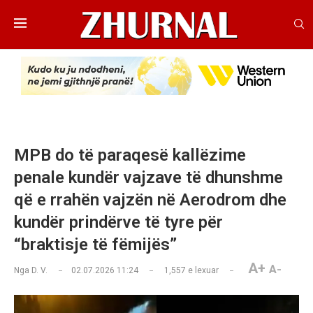
MPB do të paraqesë kallëzime
penale kundër vajzave të dhunshme
që e rrahën vajzën në Aerodrom dhe
kundër prindërve të tyre për
“braktisje të fëmijës”
A+
A-
Nga
D. V.
02.07.2026 11:24
1,557
e lexuar