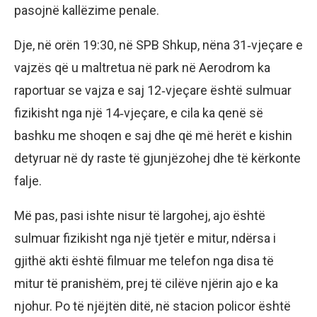
pasojnë kallëzime penale.
Dje, në orën 19:30, në SPB Shkup, nëna 31‑vjeçare e
vajzës që u maltretua në park në Aerodrom ka
raportuar se vajza e saj 12‑vjeçare është sulmuar
fizikisht nga një 14‑vjeçare, e cila ka qenë së
bashku me shoqen e saj dhe që më herët e kishin
detyruar në dy raste të gjunjëzohej dhe të kërkonte
falje.
Më pas, pasi ishte nisur të largohej, ajo është
sulmuar fizikisht nga një tjetër e mitur, ndërsa i
gjithë akti është filmuar me telefon nga disa të
mitur të pranishëm, prej të cilëve njërin ajo e ka
njohur. Po të njëjtën ditë, në stacion policor është