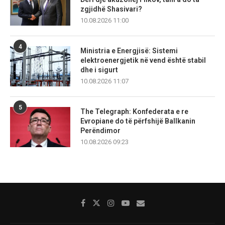
zgjidhë Shasivari?
10.08.2026 11:00
4
Ministria e Energjisë: Sistemi
elektroenergjetik në vend është stabil
dhe i sigurt
10.08.2026 11:07
5
The Telegraph: Konfederata e re
Evropiane do të përfshijë Ballkanin
Perëndimor
10.08.2026 09:23