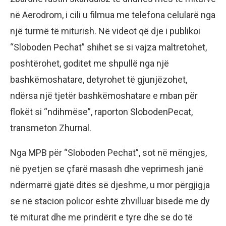
në Aerodrom, i cili u filmua me telefona celularë nga
një turmë të miturish. Në videot që dje i publikoi
“Sloboden Pechat” shihet se si vajza maltretohet,
poshtërohet, goditet me shpullë nga një
bashkëmoshatare, detyrohet të gjunjëzohet,
ndërsa një tjetër bashkëmoshatare e mban për
flokët si “ndihmëse”, raporton SlobodenPecat,
transmeton Zhurnal.
Nga MPB për “Sloboden Pechat”, sot në mëngjes,
në pyetjen se çfarë masash dhe veprimesh janë
ndërmarrë gjatë ditës së djeshme, u mor përgjigja
se në stacion policor është zhvilluar bisedë me dy
të miturat dhe me prindërit e tyre dhe se do të