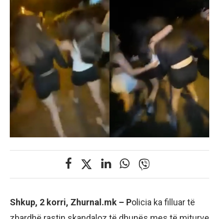
Shkup, 2 korri, Zhurnal.mk – P
olicia ka filluar të
zbardhë rastin skandaloz të dhunës mes të miturve