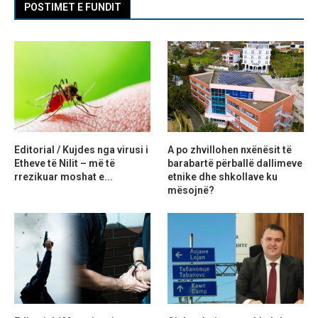
POSTIMET E FUNDIT
Editorial / Kujdes nga virusi i
A po zhvillohen nxënësit të
Etheve të Nilit – më të
barabartë përballë dallimeve
rrezikuar moshat e...
etnike dhe shkollave ku
mësojnë?