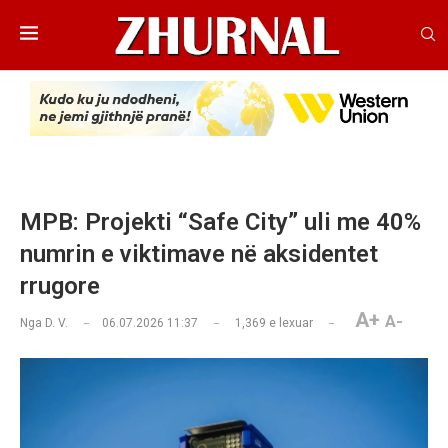
MPB: Projekti “Safe City” uli me 40%
numrin e viktimave në aksidentet
rrugore
A+
A-
Nga
D. V.
06.07.2026 11:37
1,369
e lexuar