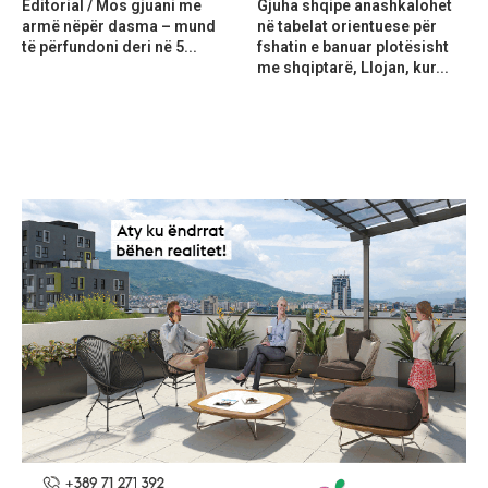
Editorial / Mos gjuani me
Gjuha shqipe anashkalohet
armë nëpër dasma – mund
në tabelat orientuese për
të përfundoni deri në 5...
fshatin e banuar plotësisht
me shqiptarë, Llojan, kur...