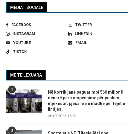
MEDIAT SOCIALE
FACEBOOK
TWITTER
INSTAGRAM
LINKEDIN
YOUTUBE
EMAIL
TIKTOK
MË TË LEXUARA
1
Në korrik janë paguar mbi 560 milionë
denarë për kompensime për pushim
mjekësor, pjesa më e madhe për lejet e
lindjes
28.07.2026 15:52
2
Sportelet e NP “Ujësjellësi dhe