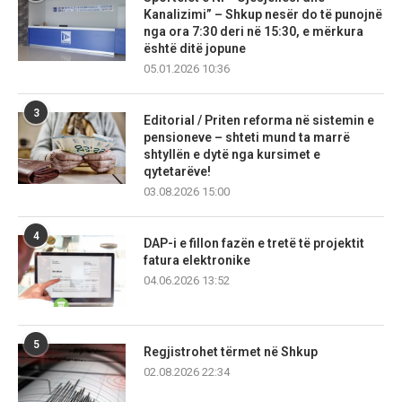
Kanalizimi” – Shkup nesër do të punojnë
nga ora 7:30 deri në 15:30, e mërkura
është ditë jopune
05.01.2026 10:36
3
Editorial / Priten reforma në sistemin e
pensioneve – shteti mund ta marrë
shtyllën e dytë nga kursimet e
qytetarëve!
03.08.2026 15:00
4
DAP-i e fillon fazën e tretë të projektit
fatura elektronike
04.06.2026 13:52
5
Regjistrohet tërmet në Shkup
02.08.2026 22:34