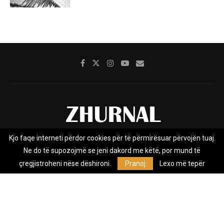
Kjo faqe interneti përdor cookies për të përmirësuar përvojën tuaj.
Rreth nesh
Impresumi
Marketing
Kontakt
Ne do të supozojmë se jeni dakord me këtë, por mund të
Privacy Policy
çregjistroheni nëse dëshironi.
Pranoj
Lexo më tepër
Zhurnal.mk është Agjenci e Lajmeve e pavarur, e themeluar në vitin
2009, që e mbulon Maqedoninë, Kosovën, Shqipërinë edhe lajmet
nga bota.
@2026 - All Right Reserved. Designed and Developed by
Anet.Com.Mk