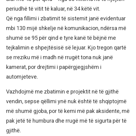
periudhë të vitit të kaluar, në 34 këtë vit.
Që nga fillimi i zbatimit të sistemit janë evidentuar
mbi 130 mijë shkelje në komunikacion, ndërsa më
shumë se 95 për qind e tyre kanë të bëjnë me
tejkalimin e shpejtësisë së lejuar. Kjo tregon qartë
se rreziku më i madh në rrugët tona nuk janë
kamerat, por drejtimi i papërgjegjshëm i
automjeteve.
Vazhdojmë me zbatimin e projektit në të gjithë
vendin, sepse qëllimi ynë nuk është të shqiptojmë
më shumë gjoba, por të kemi më pak aksidente, më
pak jetë të humbura dhe rrugë më të sigurta për të
gjithë.