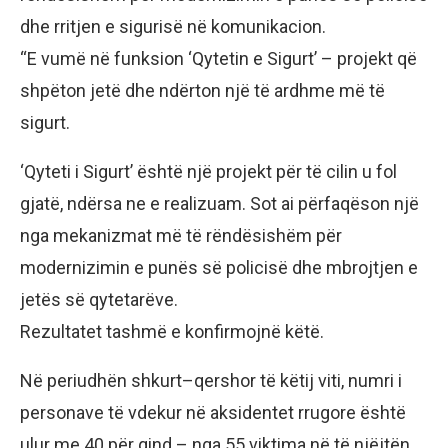
dhe rritjen e sigurisë në komunikacion.
“E vumë në funksion ‘Qytetin e Sigurt’ – projekt që
shpëton jetë dhe ndërton një të ardhme më të
sigurt.
‘Qyteti i Sigurt’ është një projekt për të cilin u fol
gjatë, ndërsa ne e realizuam. Sot ai përfaqëson një
nga mekanizmat më të rëndësishëm për
modernizimin e punës së policisë dhe mbrojtjen e
jetës së qytetarëve.
Rezultatet tashmë e konfirmojnë këtë.
Në periudhën shkurt–qershor të këtij viti, numri i
personave të vdekur në aksidentet rrugore është
ulur me 40 për qind – nga 55 viktima në të njëjtën