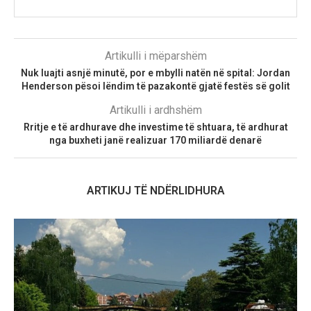
Artikulli i mëparshëm
Nuk luajti asnjë minutë, por e mbylli natën në spital: Jordan
Henderson pësoi lëndim të pazakontë gjatë festës së golit
Artikulli i ardhshëm
Rritje e të ardhurave dhe investime të shtuara, të ardhurat
nga buxheti janë realizuar 170 miliardë denarë
ARTIKUJ TË NDËRLIDHURA