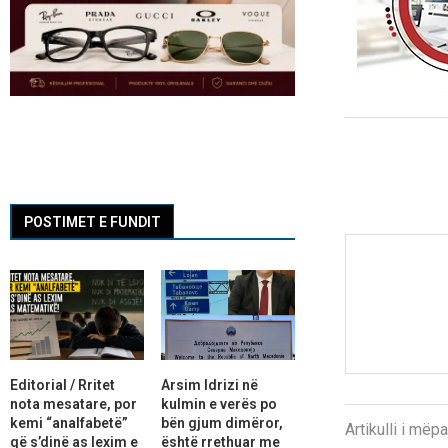
POSTIMET E FUNDIT
Editorial / Rritet
Arsim Idrizi në
nota mesatare, por
kulmin e verës po
kemi “analfabetë”
bën gjum dimëror,
Artikulli i më
që s’dinë as lexim e
është rrethuar me