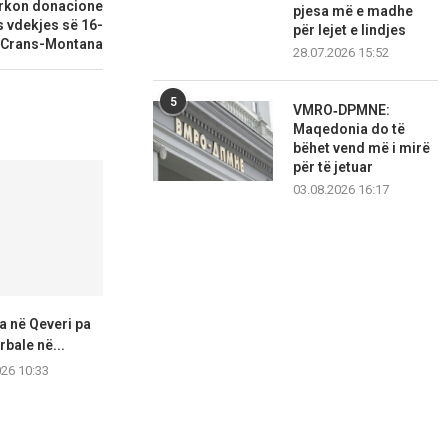
kërkon donacione
pjesa më e madhe
s vdekjes së 16-
për lejet e lindjes
ë Crans-Montana
28.07.2026 15:52
5
VMRO‑DPMNE:
Maqedonia do të
bëhet vend më i mirë
për të jetuar
03.08.2026 16:17
a në Qeveri pa
Nuk ka pritje të gjata në
VMRO: Numri i t
bale në...
vendkalimet kufitare
në p
026 10:33
09.08.2026 10:29
09.08.2