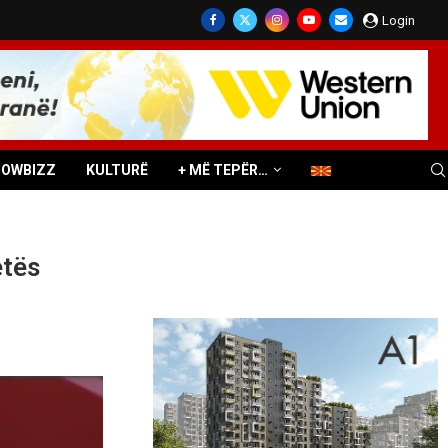
Login
HOWBIZZ
KULTURË
+ MË TEPËR…
etës