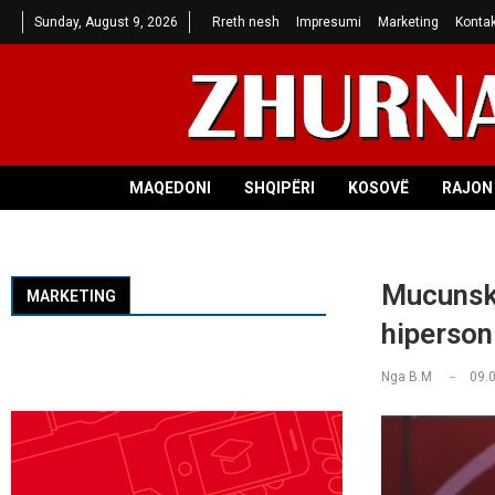
Sunday, August 9, 2026
Rreth nesh
Impresumi
Marketing
Kontak
MAQEDONI
SHQIPËRI
KOSOVË
RAJON 
Mucunski
MARKETING
hipersoni
Nga
B.M
09.