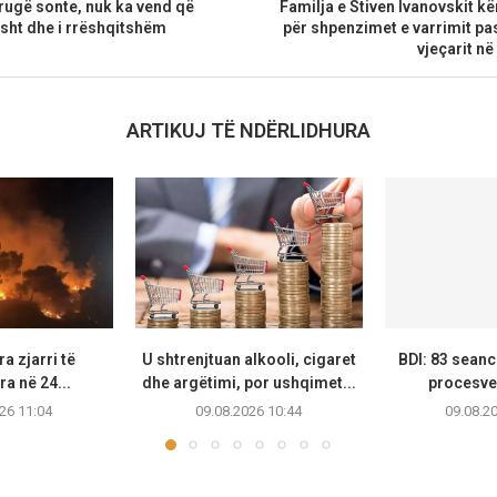
rrugë sonte, nuk ka vend që
Familja e Stiven Ivanovskit 
ësht dhe i rrëshqitshëm
për shpenzimet e varrimit pa
vjeçarit n
ARTIKUJ TË NDËRLIDHURA
a zjarri të
U shtrenjtuan alkooli, cigaret
BDI: 83 seanc
ra në 24...
dhe argëtimi, por ushqimet...
procesver
26 11:04
09.08.2026 10:44
09.08.2