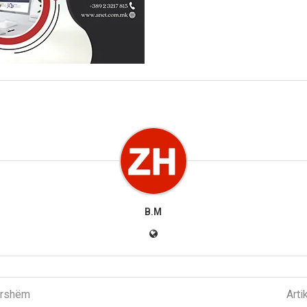
B.M
parshëm
Arti