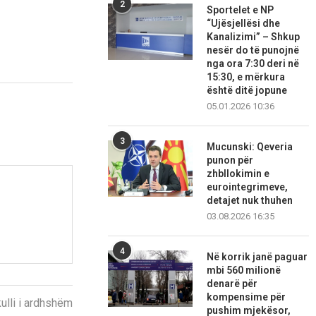
2
Sportelet e NP
“Ujësjellësi dhe
Kanalizimi” – Shkup
nesër do të punojnë
nga ora 7:30 deri në
15:30, e mërkura
është ditë jopune
05.01.2026 10:36
3
Mucunski: Qeveria
punon për
zhbllokimin e
eurointegrimeve,
detajet nuk thuhen
03.08.2026 16:35
4
Në korrik janë paguar
mbi 560 milionë
denarë për
kompensime për
kulli i ardhshëm
pushim mjekësor,