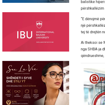
balistike hiper
përshkallëzim 
“E dënojmë për
një përshkallë
tej të drejtën
Ai theksoi se 
nga SHBA-ja dh
qëndrueshme, d