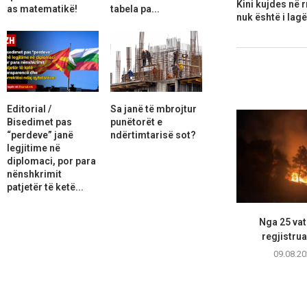
Kini kujdes në 
as matematikë!
tabela pa...
nuk është i lag
Editorial /
Sa janë të mbrojtur
Bisedimet pas
punëtorët e
“perdeve” janë
ndërtimtarisë sot?
legjitime në
diplomaci, por para
nënshkrimit
patjetër të ketë...
Nga 25 vatr
regjistrua
09.08.20