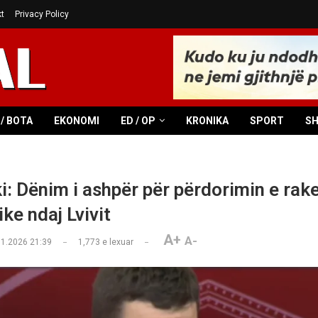
t
Privacy Policy
/ BOTA
EKONOMI
ED / OP
KRONIKA
SPORT
S
: Dënim i ashpër për përdorimin e rak
ke ndaj Lvivit
A+
A-
01.2026 21:39
1,773
e lexuar