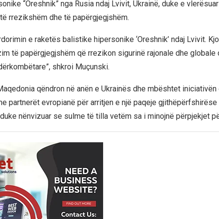
sonike “Oreshnik” nga Rusia ndaj Lvivit, Ukrainë, duke e vlerësuar 
të rrezikshëm dhe të papërgjegjshëm.
dorimin e raketës balistike hipersonike ‘Oreshnik’ ndaj Lvivit. K
zim të papërgjegjshëm që rrezikon sigurinë rajonale dhe globale
 ndërkombëtare”, shkroi Muçunski.
Maqedonia qëndron në anën e Ukrainës dhe mbështet iniciativën
e partnerët evropianë për arritjen e një paqeje gjithëpërfshirëse
uke nënvizuar se sulme të tilla vetëm sa i minojnë përpjekjet p