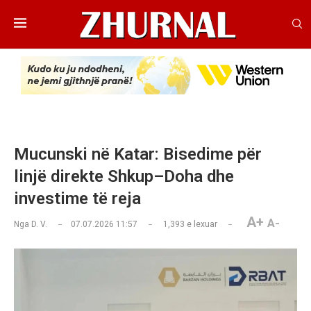
Mucunski në Katar: Bisedime për
linjë direkte Shkup–Doha dhe
investime të reja
A+
A-
Nga
D. V.
07.07.2026 11:57
1,393
e lexuar