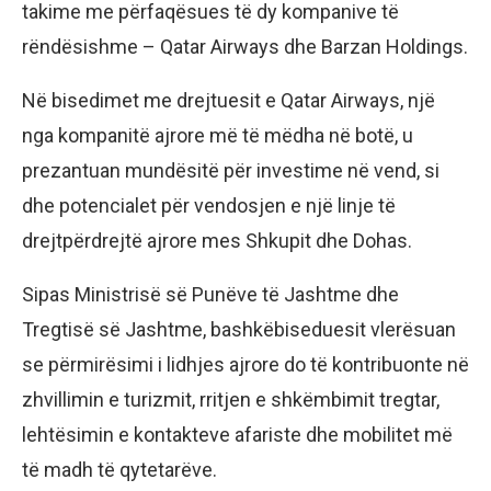
takime me përfaqësues të dy kompanive të
rëndësishme – Qatar Airways dhe Barzan Holdings.
Në bisedimet me drejtuesit e Qatar Airways, një
nga kompanitë ajrore më të mëdha në botë, u
prezantuan mundësitë për investime në vend, si
dhe potencialet për vendosjen e një linje të
drejtpërdrejtë ajrore mes Shkupit dhe Dohas.
Sipas Ministrisë së Punëve të Jashtme dhe
Tregtisë së Jashtme, bashkëbiseduesit vlerësuan
se përmirësimi i lidhjes ajrore do të kontribuonte në
zhvillimin e turizmit, rritjen e shkëmbimit tregtar,
lehtësimin e kontakteve afariste dhe mobilitet më
të madh të qytetarëve.