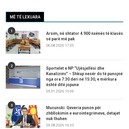
MË TË LEXUARA
1
Arsim, në shtator 4.900 nxënës të klasës
së parë më pak
06.08.2026 17:33
2
Sportelet e NP “Ujësjellësi dhe
Kanalizimi” – Shkup nesër do të punojnë
nga ora 7:30 deri në 15:30, e mërkura
është ditë jopune
05.01.2026 10:36
3
Mucunski: Qeveria punon për
zhbllokimin e eurointegrimeve, detajet
nuk thuhen
03.08.2026 16:35