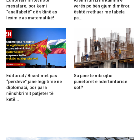
mesatare, por kemi
verës po bën gjum dimëror,
“analfabetë” që s’dinë as
është rrethuar me tabela
lexim e as matematikë!
pa...
Editorial / Bisedimet pas
Sa janë të mbrojtur
“perdeve” janë legjitime në
punëtorët e ndërtimtarisë
diplomaci, por para
sot?
nënshkrimit patjetër të
ketë...