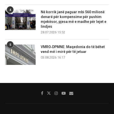
4
Në korrik janë paguar mbi 560 milionë
denarë për kompensime për pushim
mjekësor, pjesa më e madhe për lejet e
lindjes
28.07.2026 15:52
5
VMRO‑DPMNE: Maqedonia do të bëhet
vend më i mirë për të jetuar
03.08.2026 16:17