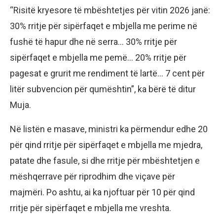
“Risitë kryesore të mbështetjes për vitin 2026 janë:
30% rritje për sipërfaqet e mbjella me perime në
fushë të hapur dhe në serra… 30% rritje për
sipërfaqet e mbjella me pemë… 20% rritje për
pagesat e grurit me rendiment të lartë… 7 cent për
litër subvencion për qumështin”, ka bërë të ditur
Muja.
Në listën e masave, ministri ka përmendur edhe 20
për qind rritje për sipërfaqet e mbjella me mjedra,
patate dhe fasule, si dhe rritje për mbështetjen e
mëshqerrave për riprodhim dhe viçave për
majmëri. Po ashtu, ai ka njoftuar për 10 për qind
rritje për sipërfaqet e mbjella me vreshta.