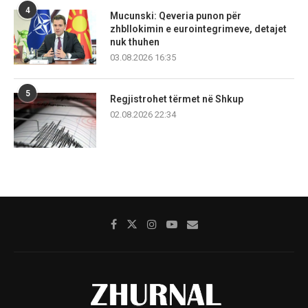
4
Mucunski: Qeveria punon për
zhbllokimin e eurointegrimeve, detajet
nuk thuhen
03.08.2026 16:35
5
Regjistrohet tërmet në Shkup
02.08.2026 22:34