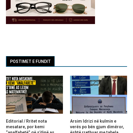
POSTIMET E FUNDIT
Editorial / Rritet nota
Arsim Idrizi në kulmin e
mesatare, por kemi
verës po bën gjum dimëror,
“analfabetë” që s’dinë as
është rrethuar me tabela