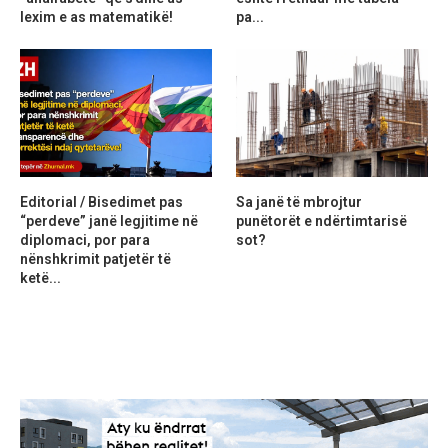
lexim e as matematikë!
pa...
Editorial / Bisedimet pas
Sa janë të mbrojtur
“perdeve” janë legjitime në
punëtorët e ndërtimtarisë
diplomaci, por para
sot?
nënshkrimit patjetër të
ketë...