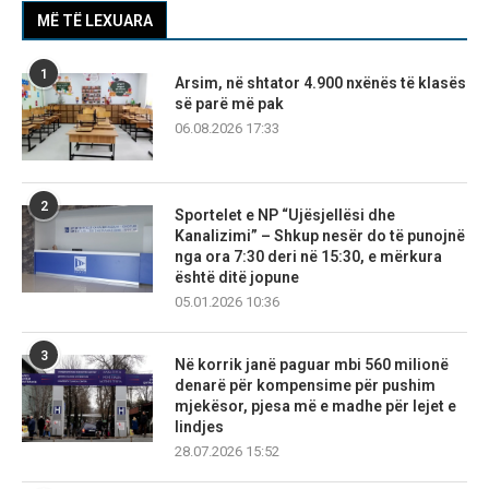
MË TË LEXUARA
1
Arsim, në shtator 4.900 nxënës të klasës
së parë më pak
06.08.2026 17:33
2
Sportelet e NP “Ujësjellësi dhe
Kanalizimi” – Shkup nesër do të punojnë
nga ora 7:30 deri në 15:30, e mërkura
është ditë jopune
05.01.2026 10:36
3
Në korrik janë paguar mbi 560 milionë
denarë për kompensime për pushim
mjekësor, pjesa më e madhe për lejet e
lindjes
28.07.2026 15:52