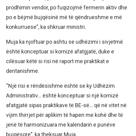
prodhimin vendor, po fuqizojmë fermerin aktiv dhe
po e bëjmë bujqësinë më të qëndrueshme e më
konkurruese”, ka shkruar ministri.
Muja ka njoftuar po ashtu se udhëzimi i sivjetmë
është konceptuar si kornizë afatgjatë, duke e
cilësuar këtë si risi në raport me praktikat e
deritanishme.
“Një risi e rëndësishme është se ky Udhëzim
Administrativ… është konceptuar si një kornizë
afatgjatë sipas praktikave të BE-së… që në vitet në
vijim thirrjet për aplikim të hapen me kohë dhe të
jenë të harmonizuara me kalendarin e punëve
bujqësore”, ka theksuar Muja.