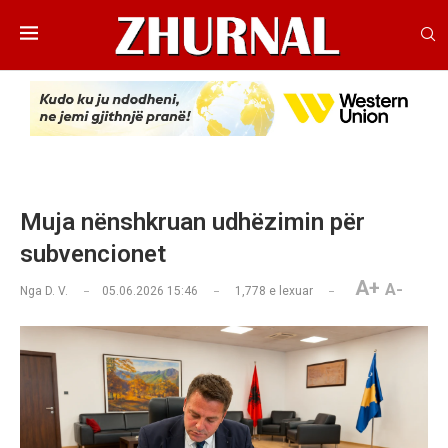
Muja nënshkruan udhëzimin për
subvencionet
A+
A-
Nga
D. V.
05.06.2026 15:46
1,778
e lexuar