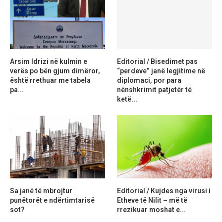
Arsim Idrizi në kulmin e
Editorial / Bisedimet pas
verës po bën gjum dimëror,
“perdeve” janë legjitime në
është rrethuar me tabela
diplomaci, por para
pa...
nënshkrimit patjetër të
ketë...
Sa janë të mbrojtur
Editorial / Kujdes nga virusi i
punëtorët e ndërtimtarisë
Etheve të Nilit – më të
sot?
rrezikuar moshat e...