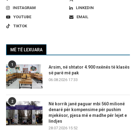
INSTAGRAM
LINKEDIN
YOUTUBE
EMAIL
TIKTOK
MË TË LEXUARA
1
Arsim, në shtator 4.900 nxënës të klasës
së parë më pak
06.08.2026 17:33
2
Në korrik janë paguar mbi 560 milionë
denarë për kompensime për pushim
mjekësor, pjesa më e madhe për lejet e
lindjes
28.07.2026 15:52