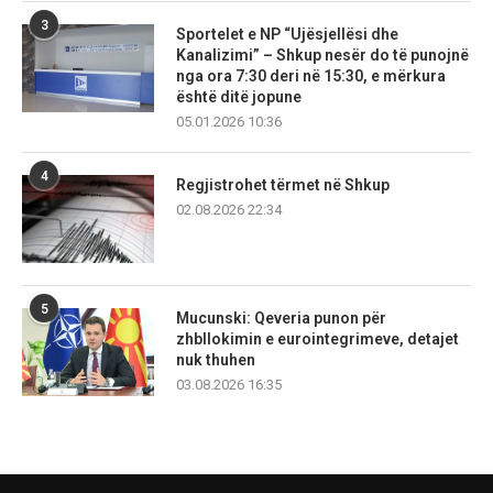
3
Sportelet e NP “Ujësjellësi dhe
Kanalizimi” – Shkup nesër do të punojnë
nga ora 7:30 deri në 15:30, e mërkura
është ditë jopune
05.01.2026 10:36
4
Regjistrohet tërmet në Shkup
02.08.2026 22:34
5
Mucunski: Qeveria punon për
zhbllokimin e eurointegrimeve, detajet
nuk thuhen
03.08.2026 16:35