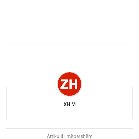
XH M
Artikulli i mëparshëm