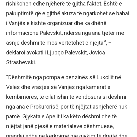
rishikohen edhe njëherë të gjitha faktet. Është e
pakuptimtë që e gjithë akuza të ngarkohet se babai
i Vanjës e kishte organizuar dhe ka dhënë
informacione Palevskit, ndërsa nga ana tjetër me
asnjë dëshmi të mos vërtetohet e njëjta.”, –
deklaroi avokati i Ljupço Palevskit, Jovica
Strashevski.
“Dëshmitë nga pompa e benzinës së Lukoilit në
Veles dhe vrasjes së Vanjës nga kamerat e
këmbimores, të cilat ishin të vendosura si dëshmi
nga ana e Prokurorisë, por të njëjtat asnjëherë nuk i
pamë. Gjykata e Apelit i ka këto dëshmi dhe të
njëjtat janë pjesë e materialeve dëshmuese,
prandaj edhe ne kërkojmë një gjykim të drejtë dhe