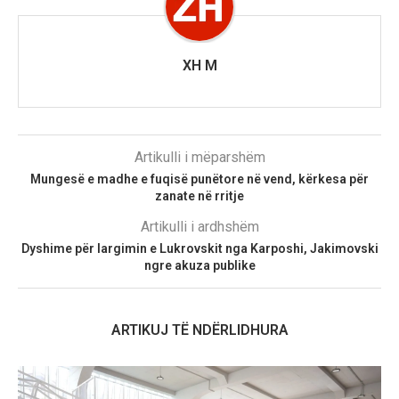
XH M
Artikulli i mëparshëm
Mungesë e madhe e fuqisë punëtore në vend, kërkesa për
zanate në rritje
Artikulli i ardhshëm
Dyshime për largimin e Lukrovskit nga Karposhi, Jakimovski
ngre akuza publike
ARTIKUJ TË NDËRLIDHURA