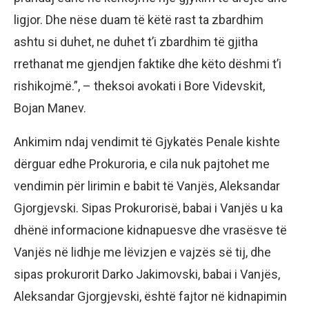
ligjor. Dhe nëse duam të këtë rast ta zbardhim
ashtu si duhet, ne duhet t’i zbardhim të gjitha
rrethanat me gjendjen faktike dhe këto dëshmi t’i
rishikojmë.”, – theksoi avokati i Bore Videvskit,
Bojan Manev.
Ankimim ndaj vendimit të Gjykatës Penale kishte
dërguar edhe Prokuroria, e cila nuk pajtohet me
vendimin për lirimin e babit të Vanjës, Aleksandar
Gjorgjevski. Sipas Prokurorisë, babai i Vanjës u ka
dhënë informacione kidnapuesve dhe vrasësve të
Vanjës në lidhje me lëvizjen e vajzës së tij, dhe
sipas prokurorit Darko Jakimovski, babai i Vanjës,
Aleksandar Gjorgjevski, është fajtor në kidnapimin