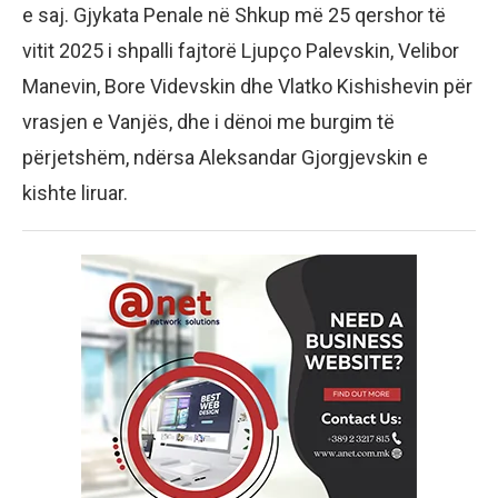
e saj. Gjykata Penale në Shkup më 25 qershor të
vitit 2025 i shpalli fajtorë Ljupço Palevskin, Velibor
Manevin, Bore Videvskin dhe Vlatko Kishishevin për
vrasjen e Vanjës, dhe i dënoi me burgim të
përjetshëm, ndërsa Aleksandar Gjorgjevskin e
kishte liruar.