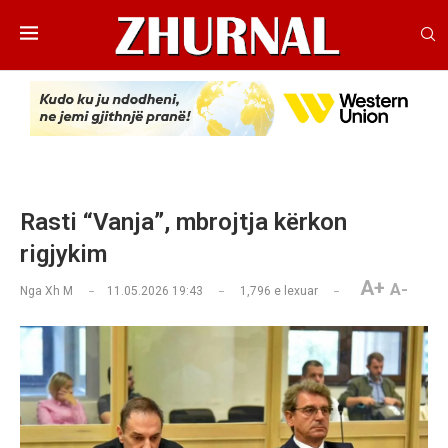
Rasti “Vanja”, mbrojtja kërkon
rigjykim
A+
A-
Nga
Xh M
11.05.2026 19:43
1,796
e lexuar