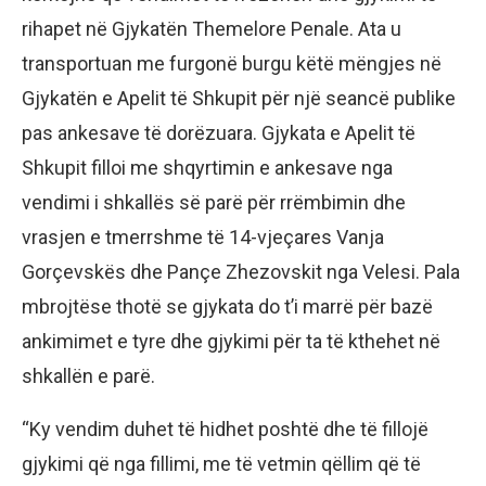
rihapet në Gjykatën Themelore Penale. Ata u
transportuan me furgonë burgu këtë mëngjes në
Gjykatën e Apelit të Shkupit për një seancë publike
pas ankesave të dorëzuara. Gjykata e Apelit të
Shkupit filloi me shqyrtimin e ankesave nga
vendimi i shkallës së parë për rrëmbimin dhe
vrasjen e tmerrshme të 14-vjeçares Vanja
Gorçevskës dhe Pançe Zhezovskit nga Velesi. Pala
mbrojtëse thotë se gjykata do t’i marrë për bazë
ankimimet e tyre dhe gjykimi për ta të kthehet në
shkallën e parë.
“Ky vendim duhet të hidhet poshtë dhe të fillojë
gjykimi që nga fillimi, me të vetmin qëllim që të