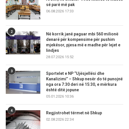
së parë më pak
06.08.2026 17:33
2
Në korrik janë paguar mbi 560 milionë
denarë për kompensime për pushim
mjekësor, pjesa më e madhe për lejet e
lindjes
28.07.2026 15:52
3
Sportelet e NP “Ujësjellësi dhe
Kanalizimi” – Shkup nesër do të punojnë
nga ora 7:30 deri në 15:30, e mërkura
është ditë jopune
05.01.2026 10:36
4
Regjistrohet tërmet në Shkup
02.08.2026 22:34