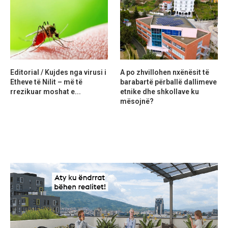
Editorial / Kujdes nga virusi i
A po zhvillohen nxënësit të
Etheve të Nilit – më të
barabartë përballë dallimeve
rrezikuar moshat e...
etnike dhe shkollave ku
mësojnë?