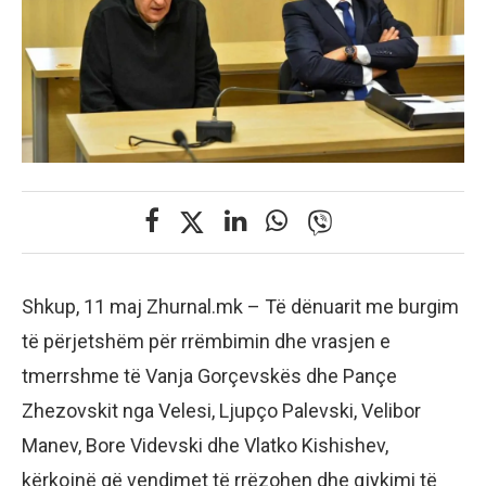
Shkup, 11 maj Zhurnal.mk – Të dënuarit me burgim
të përjetshëm për rrëmbimin dhe vrasjen e
tmerrshme të Vanja Gorçevskës dhe Pançe
Zhezovskit nga Velesi, Ljupço Palevski, Velibor
Manev, Bore Videvski dhe Vlatko Kishishev,
kërkojnë që vendimet të rrëzohen dhe gjykimi të