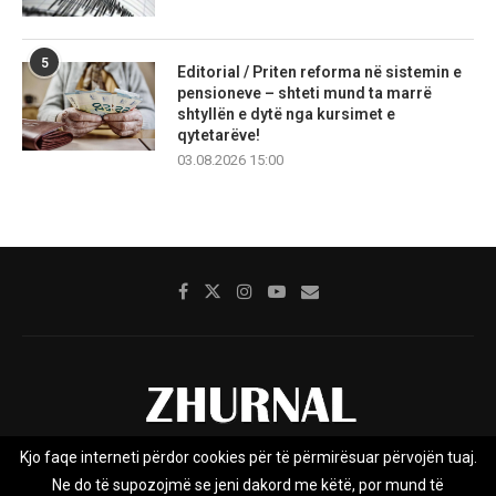
5
Editorial / Priten reforma në sistemin e
pensioneve – shteti mund ta marrë
shtyllën e dytë nga kursimet e
qytetarëve!
03.08.2026 15:00
Kjo faqe interneti përdor cookies për të përmirësuar përvojën tuaj.
Rreth nesh
Impresumi
Marketing
Kontakt
Ne do të supozojmë se jeni dakord me këtë, por mund të