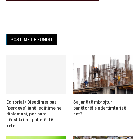
POSTIMET E FUNDIT
Editorial / Bisedimet pas
Sa janë të mbrojtur
“perdeve” janë legjitime në
punëtorët e ndërtimtarisë
diplomaci, por para
sot?
nënshkrimit patjetër të
ketë...