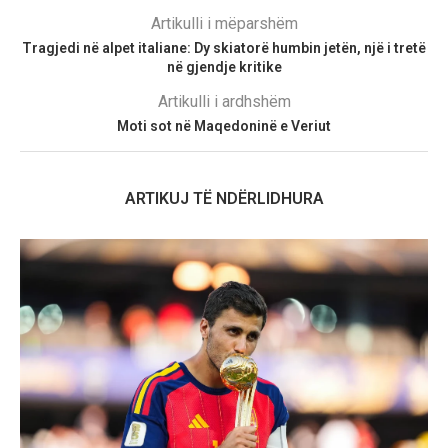
Artikulli i mëparshëm
Tragjedi në alpet italiane: Dy skiatorë humbin jetën, një i tretë
në gjendje kritike
Artikulli i ardhshëm
Moti sot në Maqedoninë e Veriut
ARTIKUJ TË NDËRLIDHURA