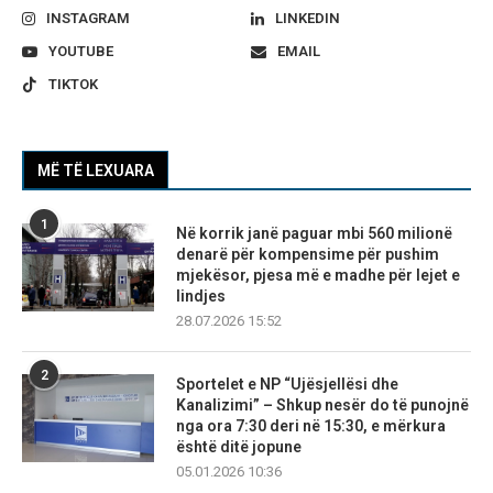
INSTAGRAM
LINKEDIN
YOUTUBE
EMAIL
TIKTOK
MË TË LEXUARA
1
Në korrik janë paguar mbi 560 milionë
denarë për kompensime për pushim
mjekësor, pjesa më e madhe për lejet e
lindjes
28.07.2026 15:52
2
Sportelet e NP “Ujësjellësi dhe
Kanalizimi” – Shkup nesër do të punojnë
nga ora 7:30 deri në 15:30, e mërkura
është ditë jopune
05.01.2026 10:36