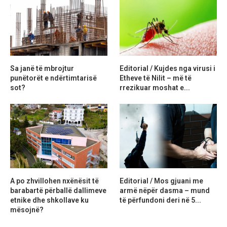
Sa janë të mbrojtur
Editorial / Kujdes nga virusi i
punëtorët e ndërtimtarisë
Etheve të Nilit – më të
sot?
rrezikuar moshat e...
A po zhvillohen nxënësit të
Editorial / Mos gjuani me
barabartë përballë dallimeve
armë nëpër dasma – mund
etnike dhe shkollave ku
të përfundoni deri në 5...
mësojnë?