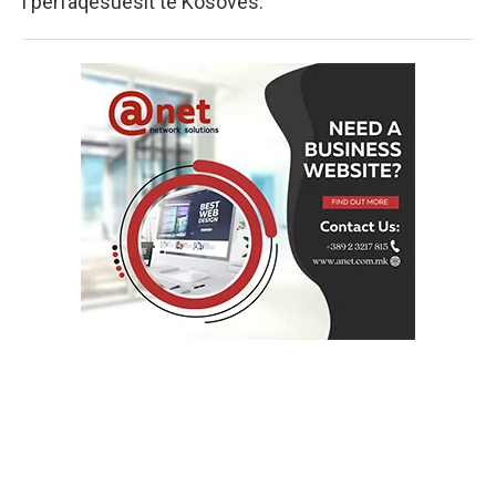
i përfaqësuesit të Kosovës.