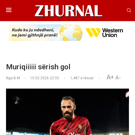
Muriqiiiii sërish gol
A+
A-
Nga
B.M
15.02.2026 22:55
1,487
e lexuar