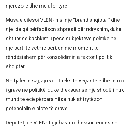
njerëzore dhe më afër tyre.
Musa e cilësoi VLEN-in si një “brand shqiptar” dhe
një ide që përfaqëson shpresë për ndryshim, duke
shtuar se bashkimi i pesë subjekteve politike në
një parti të vetme përbën një moment të
rëndësishëm për konsolidimin e faktorit politik
shqiptar.
Në fjalën e saj, ajo vuri theks të veçantë edhe te roli
i grave në politikë, duke theksuar se një shoqëri nuk
mund të ecë përpara nëse nuk shfrytëzon
potencialin e plotë të grave.
Deputetja e VLEN-it gjithashtu theksoi rëndësinë