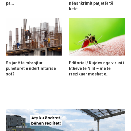
pa...
nënshkrimit patjetër të
ketë...
Sa janë të mbrojtur
Editorial / Kujdes nga virusi i
punëtorët e ndërtimtarisë
Etheve të Nilit – më të
sot?
rrezikuar moshat e...