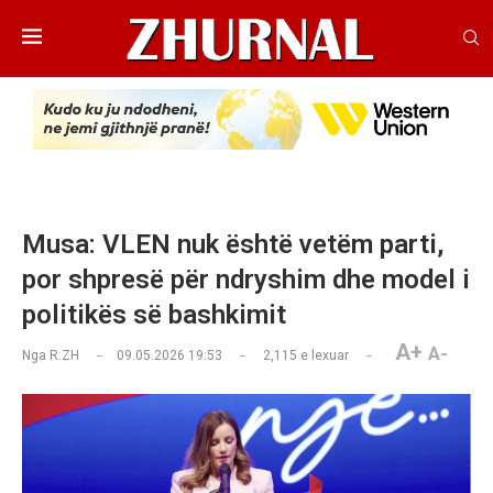
Musa: VLEN nuk është vetëm parti,
por shpresë për ndryshim dhe model i
politikës së bashkimit
A+
A-
Nga
R.ZH
09.05.2026 19:53
2,115
e lexuar