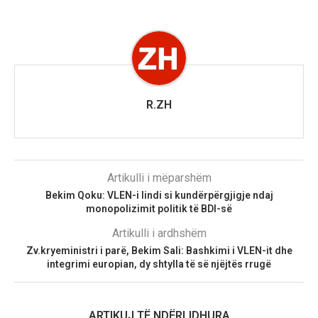
R.ZH
Artikulli i mëparshëm
Bekim Qoku: VLEN-i lindi si kundërpërgjigje ndaj
monopolizimit politik të BDI-së
Artikulli i ardhshëm
Zv.kryeministri i parë, Bekim Sali: Bashkimi i VLEN-it dhe
integrimi europian, dy shtylla të së njëjtës rrugë
ARTIKUJ TË NDËRLIDHURA