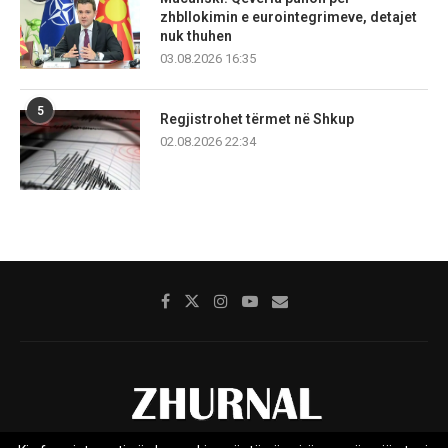
zhbllokimin e eurointegrimeve, detajet
nuk thuhen
03.08.2026 16:35
5
Regjistrohet tërmet në Shkup
02.08.2026 22:34