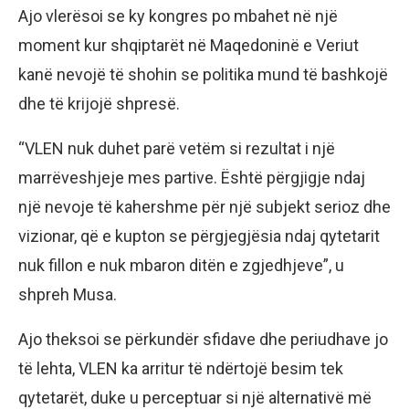
Ajo vlerësoi se ky kongres po mbahet në një
moment kur shqiptarët në Maqedoninë e Veriut
kanë nevojë të shohin se politika mund të bashkojë
dhe të krijojë shpresë.
“VLEN nuk duhet parë vetëm si rezultat i një
marrëveshjeje mes partive. Është përgjigje ndaj
një nevoje të kahershme për një subjekt serioz dhe
vizionar, që e kupton se përgjegjësia ndaj qytetarit
nuk fillon e nuk mbaron ditën e zgjedhjeve”, u
shpreh Musa.
Ajo theksoi se përkundër sfidave dhe periudhave jo
të lehta, VLEN ka arritur të ndërtojë besim tek
qytetarët, duke u perceptuar si një alternativë më