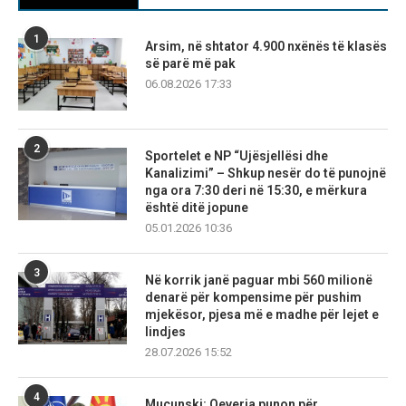
1
Arsim, në shtator 4.900 nxënës të klasës
së parë më pak
06.08.2026 17:33
2
Sportelet e NP “Ujësjellësi dhe
Kanalizimi” – Shkup nesër do të punojnë
nga ora 7:30 deri në 15:30, e mërkura
është ditë jopune
05.01.2026 10:36
3
Në korrik janë paguar mbi 560 milionë
denarë për kompensime për pushim
mjekësor, pjesa më e madhe për lejet e
lindjes
28.07.2026 15:52
4
Mucunski: Qeveria punon për