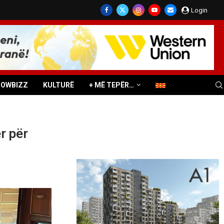
Login
HOWBIZZ
KULTURË
+ MË TEPËR…
r për