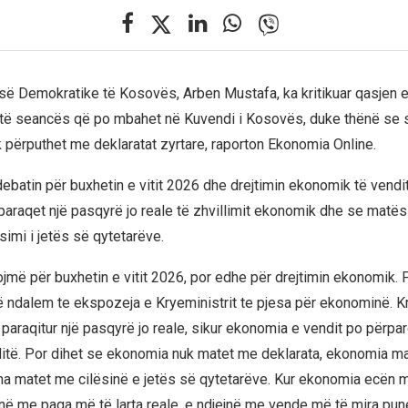
isë Demokratike të Kosovës, Arben Mustafa, ka kritikuar qasjen e
ë seancës që po mbahet në Kuvendi i Kosovës, duke thënë se si
përputhet me deklaratat zyrtare, raporton Ekonomia Online.
debatin për buxhetin e vitit 2026 dhe drejtimin ekonomik të vendi
paraqet një pasqyrë jo reale të zhvillimit ekonomik dhe se matës
simi i jetës së qytetarëve.
ojmë për buxhetin e vitit 2026, por edhe për drejtimin ekonomik. 
 të ndalem te ekspozeja e Kryeministrit te pjesa për ekonominë. K
paraqitur një pasqyrë jo reale, sikur ekonomia e vendit po përpa
itë. Por dihet se ekonomia nuk matet me deklarata, ekonomia m
tha matet me cilësinë e jetës së qytetarëve. Kur ekonomia ecën mi
ejnë me paga më të larta reale, e ndjejnë me vende më të mira pun