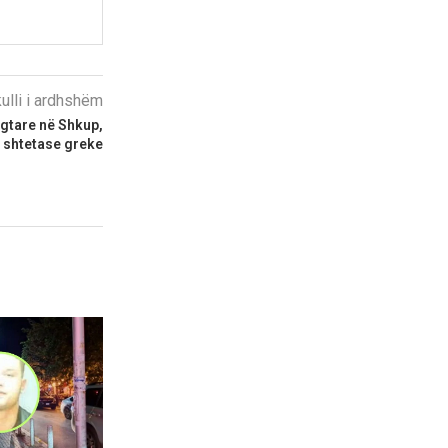
kulli i ardhshëm
gtare në Shkup,
 shtetase greke