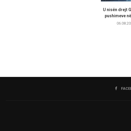
U nisën drejt 
pushimeve në 
06.08.20
FACE