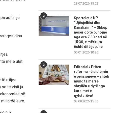
28.07.2026 15:52
2
paraqiti një
Sportelet e NP
“Ujësjellësi dhe
Kanalizimi” – Shkup
nesër do të punojnë
 paraqes disa
nga ora 7:30 deri në
15:30, e mërkura
është ditë jopune
05.01.2026 10:36
itjes
htë më e ulët
3
Editorial / Priten
reforma në sistemin
e pensioneve – shteti
të rritjes
mund ta marrë
shtyllën e dytë nga
se të vinit ju
kursimet e
e ekonomisë së
qytetarëve!
 miliardë euro.
03.08.2026 15:00
kjo nuk