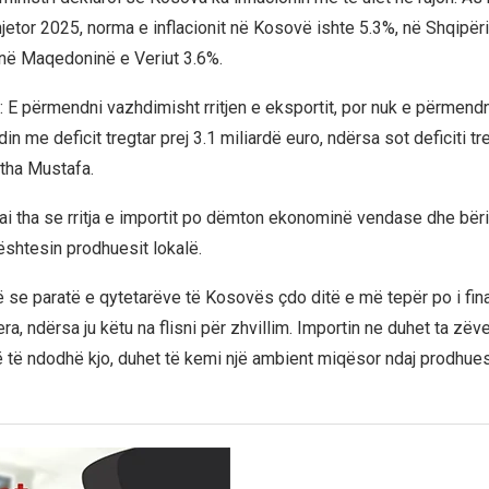
jetor 2025, norma e inflacionit në Kosovë ishte 5.3%, në Shqipëri
 në Maqedoninë e Veriut 3.6%.
r: E përmendni vazhdimisht rritjen e eksportit, por nuk e përmendn
din me deficit tregtar prej 3.1 miliardë euro, ndërsa sot deficiti tr
 tha Mustafa.
ai tha se rritja e importit po dëmton ekonominë vendase dhe bëri 
ështesin prodhuesit lokalë.
të se paratë e qytetarëve të Kosovës çdo ditë e më tepër po i fin
era, ndërsa ju këtu na flisni për zhvillim. Importin ne duhet ta 
ë të ndodhë kjo, duhet të kemi një ambient miqësor ndaj prodhue