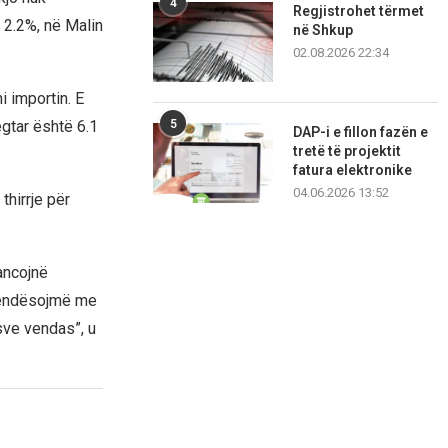
4
Regjistrohet tërmet
 2.2%, në Malin
në Shkup
02.08.2026 22:34
i importin. E
egtar është 6.1
5
DAP-i e fillon fazën e
tretë të projektit
fatura elektronike
04.06.2026 13:52
thirrje për
ancojnë
zëvendësojmë me
sve vendas”, u