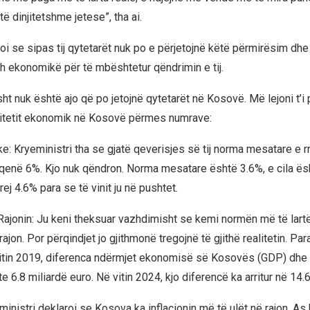
 dinjitetshme jetese”, tha ai.
i se sipas tij qytetarët nuk po e përjetojnë këtë përmirësim dhe 
h ekonomikë për të mbështetur qëndrimin e tij.
ht nuk është ajo që po jetojnë qytetarët në Kosovë. Më lejoni t’i
litetit ekonomik në Kosovë përmes numrave:
e: Kryeministri tha se gjatë qeverisjes së tij norma mesatare e rr
enë 6%. Kjo nuk qëndron. Norma mesatare është 3.6%, e cila ës
ej 4.6% para se të vinit ju në pushtet.
ajonin: Ju keni theksuar vazhdimisht se kemi normën më të lartë 
jon. Por përqindjet jo gjithmonë tregojnë të gjithë realitetin. Para 
 vitin 2019, diferenca ndërmjet ekonomisë së Kosovës (GDP) dh
e 6.8 miliardë euro. Në vitin 2024, kjo diferencë ka arritur në 14.6
eministri deklaroi se Kosova ka inflacionin më të ulët në rajon. As 