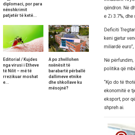
diplomaci, por para
qëndron. Në dh
nënshkrimit
patjetër të ketë...
e Zi 3.7%, dhe
Deficiti Tregta
keni gjetur ven
miliardë euro”,
Editorial / Kujdes
A po zhvillohen
Në përfundim, 
nga virusi i Etheve
nxënësit të
politika që mb
të Nilit – më të
barabartë përballë
rrezikuar moshat
dallimeve etnike
“Kjo do të tho
e...
dhe shkollave ku
mësojnë?
ekonomitë e tj
eksport, por q
shpreh ai.