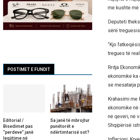
me kushte më të
Deputeti thekso
sërë treguesis
“Kjo fatkeqësis
tregues të rea
Rritja Ekonomik
POSTIMET E FUNDIT
ekonomike ka q
se mesatarja pr
Krahasimi me R
ekonomike në ra
në qeveri, në
Editorial /
Sa janë të mbrojtur
Shqipërisë isht
Bisedimet pas
punëtorët e
“perdeve” janë
ndërtimtarisë sot?
legjitime në
Inflacioni: Kry