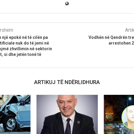
parshëm
Arti
 një epokë në të cilën pa
Vodhën në Qendrën tre
tificiale nuk do të jemi në
arrestohen 2
ojmë zhvillimin në sektorin
t, si dhe jetën tonë të
ARTIKUJ TË NDËRLIDHURA