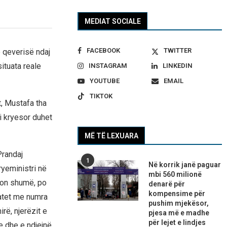
MEDIAT SOCIALE
FACEBOOK
TWITTER
 qeverisë ndaj
tuata reale
INSTAGRAM
LINKEDIN
YOUTUBE
EMAIL
TIKTOK
t, Mustafa tha
i kryesor duhet
MË TË LEXUARA
Prandaj
1
Në korrik janë paguar
ryeministri në
mbi 560 milionë
ron shumë, po
denarë për
kompensime për
atet me numra
pushim mjekësor,
rë, njerëzit e
pjesa më e madhe
për lejet e lindjes
e dhe e ndjejnë