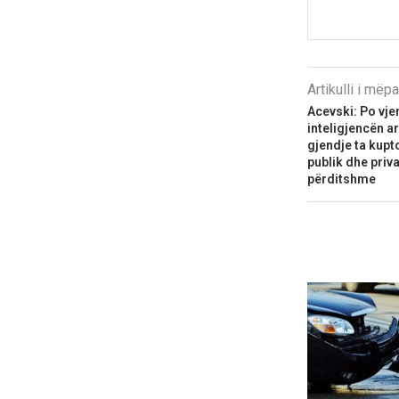
Artikulli i më
Acevski: Po vjen
inteligjencën ar
gjendje ta kupt
publik dhe priva
përditshme