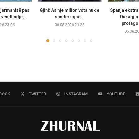
Gjermanisë pas
Gjini: As një milion vota nuk e
Spanja ekstr
vendlindje,...
shndërrojnë...
Dukagjin 
protagon
26 23:05
06.08.2026 21:25
06.08.2
BOOK
TWITTER
INSTAGRAM
YOUTUBE