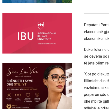
Deputet i Part
ekonomisë gjat
ekonomike nuk 
Duke folur në 
se qeveria po 
të jetë përmirë
“Sot po diskut
fillimisht dua
vazhdimësi ka 
përparon çdo d
dhe mbi të gji
ndjejnë; e ndj