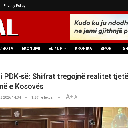
Privacy Policy
/ BOTA
EKONOMI
ED / OP
KRONIKA
SPORT
S
 PDK-së: Shifrat tregojnë realitet tjetë
në e Kosovës
A+
A-
02.2026 14:34
1,201
e lexuar