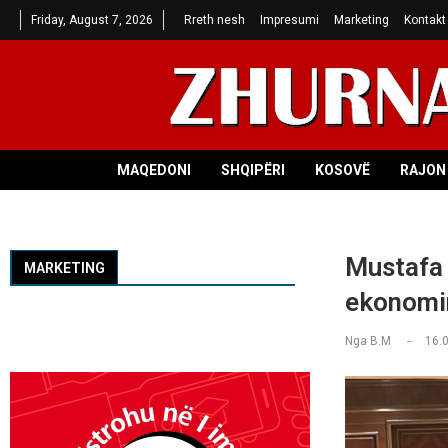
Friday, August 7, 2026
Rreth nesh
Impresumi
Marketing
Kontakt
MAQEDONI
SHQIPËRI
KOSOVË
RAJON 
Mustafa i
MARKETING
ekonomi
Nga
B.M
16.