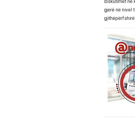
diskutimet në 
gjerë në nivel 
gjithëpërfshirë