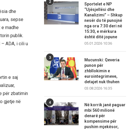
2
Sportelet e NP
“Ujësjellësi dhe
ësia dhe
Kanalizimi” – Shkup
tuara, sepse
nesër do të punojnë
nga ora 7:30 deri në
ft e madhe
15:30, e mërkura
orin publik.
është ditë jopune
– ADA, i cili u
05.01.2026 10:36
3
Mucunski: Qeveria
punon për
zhbllokimin e
eurointegrimeve,
rtin e saj
detajet nuk thuhen
alizuar,
03.08.2026 16:35
re për zbatimin
o gjetje në
4
Në korrik janë paguar
mbi 560 milionë
denarë për
kompensime për
pushim mjekësor,