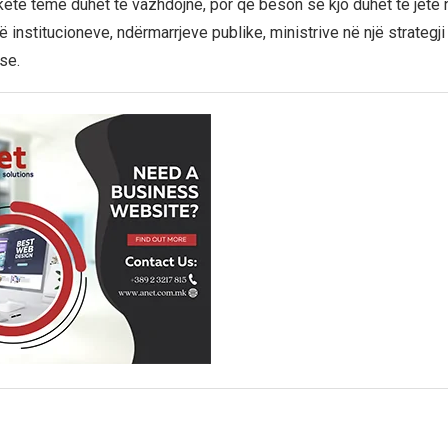
këtë temë duhet të vazhdojnë, por që beson se kjo duhet të jetë 
të institucioneve, ndërmarrjeve publike, ministrive në një strategji
se.