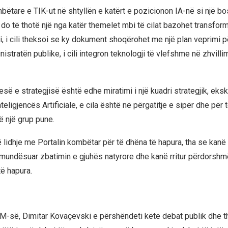
bëtare e TIK-ut në shtyllën e katërt e pozicionon IA-në si një bos
 do të thotë një nga katër themelet mbi të cilat bazohet transformi
, i cili theksoi se ky dokument shoqërohet me një plan veprimi p
istratën publike, i cili integron teknologji të vlefshme në zhvilli
jesë e strategjisë është edhe miratimi i një kuadri strategjik, eksk
teligjencës Artificiale, e cila është në përgatitje e sipër dhe për 
 një grup pune.
ë lidhje me Portalin kombëtar për të dhëna të hapura, tha se kanë 
 mundësuar zbatimin e gjuhës natyrore dhe kanë rritur përdorshm
të hapura.
M-së, Dimitar Kovaçevski e përshëndeti këtë debat publik dhe t