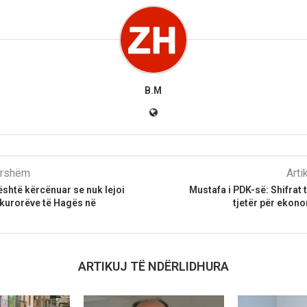
B.M
parshëm
Arti
shtë kërcënuar se nuk lejoi
Mustafa i PDK-së: Shifrat 
okurorëve të Hagës në
tjetër për ekon
ARTIKUJ TË NDËRLIDHURA