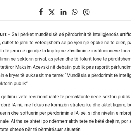
urt –
Sa i përket mundësisë së përdorimit të inteligjencës artific
, duhet të jemi të vetëdijshëm se po vjen një epokë në të cilën, p
k do të jemi në gjendje ta kuptojmë zhvillimin e institucioneve tona
llimin në sektorin privat, as jetën dhe të folurit tonë të përditshëm
htetëror Maksim Acevski në debatin publik pas raportit përfundi
nin e kryer të suksesit me temë: “Mundësia e përdorimit të inteli
ektorin publik”.
qëllimi i vetë revizionit ishte të përcaktonte nëse sektori publik
dorë IA-në, me fokus në kornizën strategjike dhe aktet ligjore, b
uerin dhe softuerin për përdorimin e IA-së, si dhe nivelin e mbroj
le. Ai tha se shteti po ndërmerr aktivitete në këtë drejtim, por 
itete shtesë për të përmirësuar situatën.