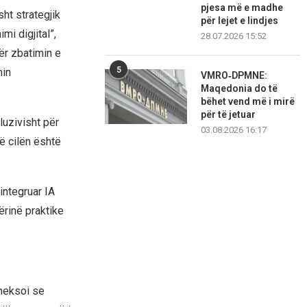
pjesa më e madhe
ht strategjik
për lejet e lindjes
mi digjital”,
28.07.2026 15:52
ër zbatimin e
5
min
VMRO‑DPMNE:
Maqedonia do të
bëhet vend më i mirë
për të jetuar
luzivisht për
03.08.2026 16:17
të cilën është
integruar IA
ërinë praktike
heksoi se