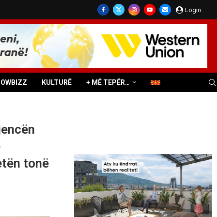
Login
HOWBIZZ
KULTURË
+ MË TEPËR…
gjencën
ë
jetën tonë