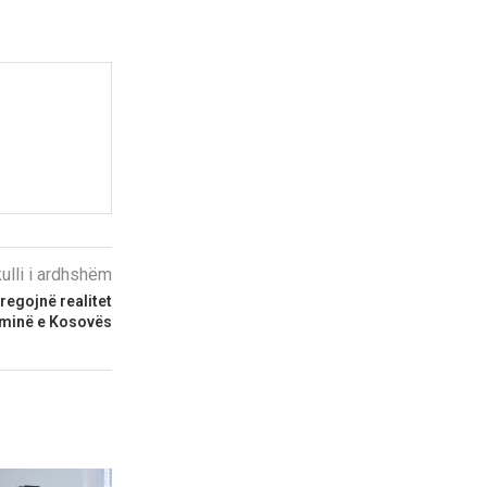
kulli i ardhshëm
tregojnë realitet
ominë e Kosovës