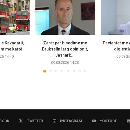
 e Kavadarit,
Zërat për bisedime me
Pacientët me v
ëm me kartë
Brukselin larg opinionit,
digjestiv
Jashari:...
26 14:40
09.08.2
09.08.2026 14:20
BOOK
TWITTER
INSTAGRAM
YOUTUBE