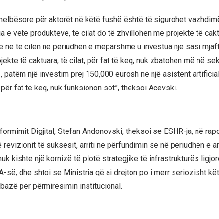
thelbësore për aktorët në këtë fushë është të sigurohet vazhdim
 e vetë produkteve, të cilat do të zhvillohen me projekte të cak
të në të cilën në periudhën e mëparshme u investua një sasi mja
ekte të caktuara, të cilat, për fat të keq, nuk zbatohen më në sekt
3, patëm një investim prej 150,000 eurosh në një asistent artificial 
për fat të keq, nuk funksionon sot”, theksoi Acevski.
sformimit Digjital, Stefan Andonovski, theksoi se ESHR-ja, në rapo
 revizionit të suksesit, arriti në përfundimin se në periudhën e an
nuk kishte një kornizë të plotë strategjike të infrastrukturës ligjo
A-së, dhe shtoi se Ministria që ai drejton po i merr seriozisht kët
 bazë për përmirësimin institucional.