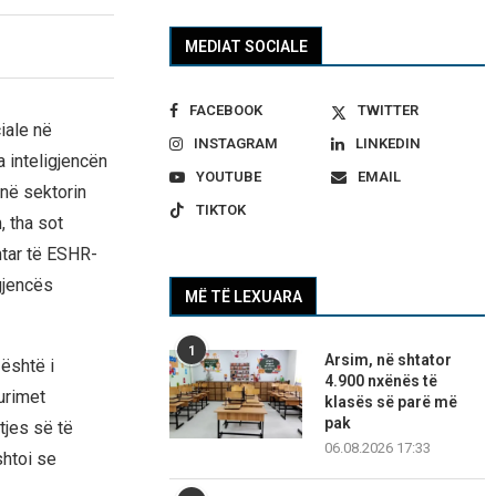
MEDIAT SOCIALE
FACEBOOK
TWITTER
iale në
INSTAGRAM
LINKEDIN
a inteligjencën
YOUTUBE
EMAIL
 në sektorin
TIKTOK
, tha sot
mtar të ESHR-
gjencës
MË TË LEXUARA
1
Arsim, në shtator
 është i
4.900 nxënës të
urimet
klasës së parë më
pak
tjes së të
06.08.2026 17:33
shtoi se