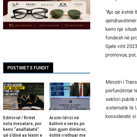
“Ajo që është 
qëndrueshmëria
kemi një situa
fondesh në proj
Gjatë vitit 202
promovua, por, 
POSTIMET E FUNDIT
Ministri i Tran
përfundimtar të
sektori publik 
sistematik të I
konsideratë si
Editorial / Rritet
Arsim Idrizi në
nota mesatare, por
kulmin e verës po
kemi “analfabetë”
bën gjum dimëror,
që s’dinë as lexim e
është rrethuar me