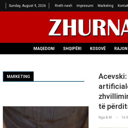
Sunday, August 9, 2026
Rreth nesh
Impresumi
Marketing
Kontak
MAQEDONI
SHQIPËRI
KOSOVË
RAJON 
Acevski: 
MARKETING
artificia
zhvillimi
të përdi
Nga
B.M
16.