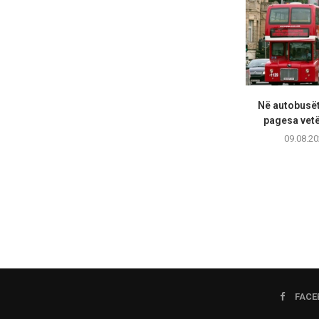
Në autobusët
pagesa vet
09.08.20
FACE