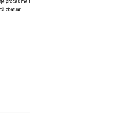
një proces më i
 të zbatuar