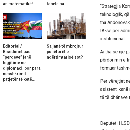
as matematikë!
tabela pa...
“Strategjia Kom
teknologjik, që
tha Andonovski
IA-së për admin
institucional.
Editorial /
Sa janë të mbrojtur
Ai tha se një p
Bisedimet pas
punëtorët e
“perdeve” janë
ndërtimtarisë sot?
përdorimin e In
legjitime në
formuar tashmë
diplomaci, por para
nënshkrimit
patjetër të ketë...
Për vërejtjet n
asistent, kanë
të të dhënave 
Deputeti i LSD