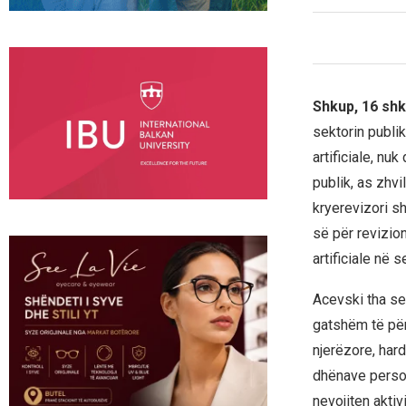
Shkup, 16 shk
sektorin publik
artificiale, nu
publik, as zhvi
kryerevizori s
së për revizio
artificiale në s
Acevski tha se 
gatshëm të për
njerëzore, hard
dhënave persona
nevojiten aktiv