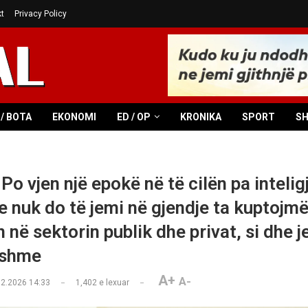
t
Privacy Policy
/ BOTA
EKONOMI
ED / OP
KRONIKA
SPORT
S
Po vjen një epokë në të cilën pa inteli
le nuk do të jemi në gjendje ta kuptojm
n në sektorin publik dhe privat, si dhe 
tshme
A+
A-
02.2026 14:33
1,402
e lexuar