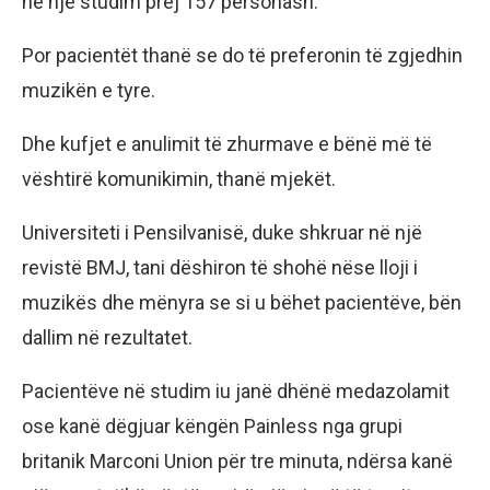
në një studim prej 157 personash.
Por pacientët thanë se do të preferonin të zgjedhin
muzikën e tyre.
Dhe kufjet e anulimit të zhurmave e bënë më të
vështirë komunikimin, thanë mjekët.
Universiteti i Pensilvanisë, duke shkruar në një
revistë BMJ, tani dëshiron të shohë nëse lloji i
muzikës dhe mënyra se si u bëhet pacientëve, bën
dallim në rezultatet.
Pacientëve në studim iu janë dhënë medazolamit
ose kanë dëgjuar këngën Painless nga grupi
britanik Marconi Union për tre minuta, ndërsa kanë