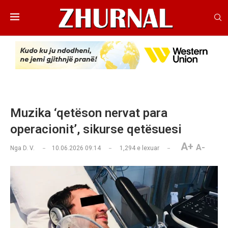
Muzika ‘qetëson nervat para
operacionit’, sikurse qetësuesi
A+
A-
Nga
D. V.
10.06.2026 09:14
1,294
e lexuar