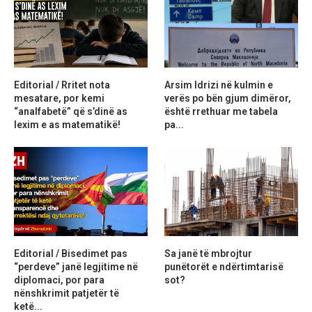
Editorial / Rritet nota
Arsim Idrizi në kulmin e
mesatare, por kemi
verës po bën gjum dimëror,
“analfabetë” që s’dinë as
është rrethuar me tabela
lexim e as matematikë!
pa...
Editorial / Bisedimet pas
Sa janë të mbrojtur
“perdeve” janë legjitime në
punëtorët e ndërtimtarisë
diplomaci, por para
sot?
nënshkrimit patjetër të
ketë...