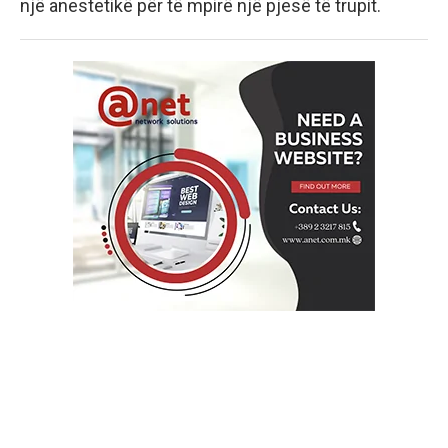
një anestetikë për të mpirë një pjesë të trupit.