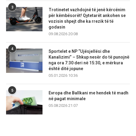
3
Trotinetet vazhdojnë të jenë kërcënim
për këmbësorët! Qytetarët ankohen se
vozisin shpejt dhe ka rrezik të të
godasin
09.08.2026 20:08
4
Sportelet e NP “Ujësjellësi dhe
Kanalizimi” – Shkup nesër do të punojnë
nga ora 7:30 deri në 15:30, e mërkura
është ditë jopune
05.01.2026 10:36
5
Evropa dhe Ballkani me hendek të madh
në pagat minimale
05.08.2026 21:07