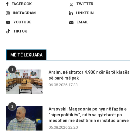
FACEBOOK
TWITTER
INSTAGRAM
LINKEDIN
YOUTUBE
EMAIL
TIKTOK
MË TË LEXUARA
1
Arsim, në shtator 4.900 nxënës të klasës
së parë më pak
06.08.2026 17:33
2
Arsovski: Maqedonia po hyn në fazën e
“hiperpolitikës”, ndërsa qytetarët po
mësohen me dështimin e institucioneve
05.08.2026 22:20