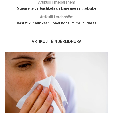
Artikulli i mëparshëm
5 tipare të përbashkëta që kanë njerëzit toksikë
Artikulli i ardhshëm
Rastet kur nuk këshillohet konsumimi i hudhrës
ARTIKUJ TË NDËRLIDHURA