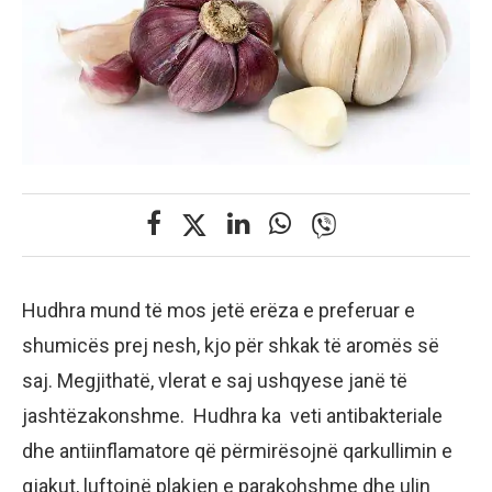
Hudhra mund të mos jetë erëza e preferuar e
shumicës prej nesh, kjo për shkak të aromës së
saj. Megjithatë, vlerat e saj ushqyese janë të
jashtëzakonshme. Hudhra ka veti antibakteriale
dhe antiinflamatore që përmirësojnë qarkullimin e
gjakut, luftojnë plakjen e parakohshme dhe ulin