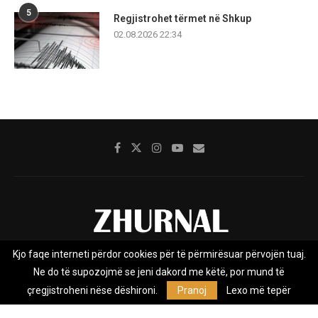
5
Regjistrohet tërmet në Shkup
02.08.2026 22:34
Kjo faqe interneti përdor cookies për të përmirësuar përvojën tuaj.
Rreth nesh
Impresumi
Marketing
Kontakt
Ne do të supozojmë se jeni dakord me këtë, por mund të
Privacy Policy
çregjistroheni nëse dëshironi.
Pranoj
Lexo më tepër
Zhurnal.mk është Agjenci e Lajmeve e pavarur, e themeluar në vitin