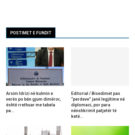
POSTIMET E FUNDIT
Arsim Idrizi në kulmin e
Editorial / Bisedimet pas
verës po bën gjum dimëror,
“perdeve” janë legjitime në
është rrethuar me tabela
diplomaci, por para
pa...
nënshkrimit patjetër të
ketë...