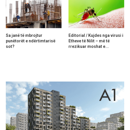
Sa janë të mbrojtur
Editorial / Kujdes nga virusi i
punëtorët e ndërtimtarisë
Etheve të Nilit – më të
sot?
rrezikuar moshat e...