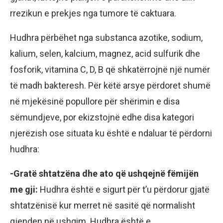
rrezikun e prekjes nga tumore të caktuara.
Hudhra përbëhet nga substanca azotike, sodium,
kalium, selen, kalcium, magnez, acid sulfurik dhe
fosforik, vitamina C, D, B që shkatërrojnë një numër
të madh bakteresh. Për këtë arsye përdoret shumë
në mjekësinë popullore për shërimin e disa
sëmundjeve, por ekizstojnë edhe disa kategori
njerëzish ose situata ku është e ndaluar të përdorni
hudhra:
-Gratë shtatzëna dhe ato që ushqejnë fëmijën
me gji:
Hudhra është e sigurt për t’u përdorur gjatë
shtatzënisë kur merret në sasitë që normalisht
gjenden në ushqim. Hudhra është e