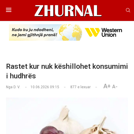
Rastet kur nuk këshillohet konsumimi
i hudhrës
A+
A-
Nga
D. V.
10.06.2026 09:15
877
e lexuar