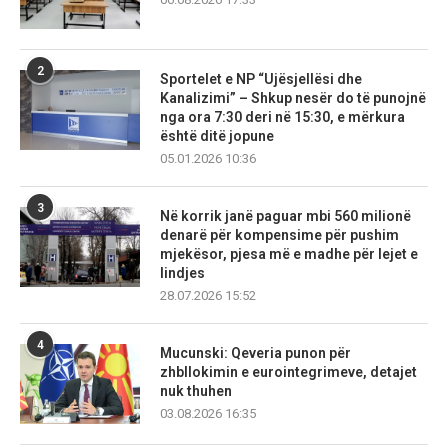
2
Sportelet e NP “Ujësjellësi dhe
Kanalizimi” – Shkup nesër do të punojnë
nga ora 7:30 deri në 15:30, e mërkura
është ditë jopune
05.01.2026 10:36
3
Në korrik janë paguar mbi 560 milionë
denarë për kompensime për pushim
mjekësor, pjesa më e madhe për lejet e
lindjes
28.07.2026 15:52
4
Mucunski: Qeveria punon për
zhbllokimin e eurointegrimeve, detajet
nuk thuhen
03.08.2026 16:35