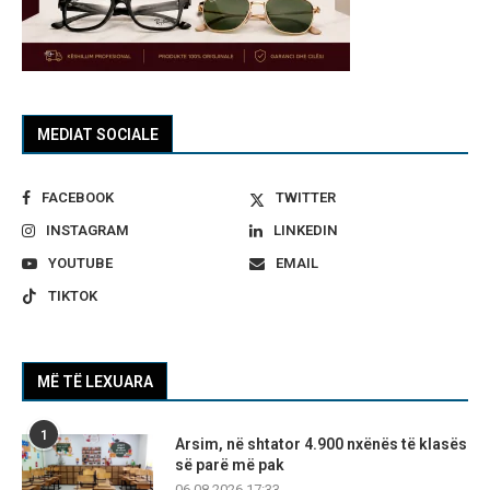
MEDIAT SOCIALE
FACEBOOK
TWITTER
INSTAGRAM
LINKEDIN
YOUTUBE
EMAIL
TIKTOK
MË TË LEXUARA
1
Arsim, në shtator 4.900 nxënës të klasës
së parë më pak
06.08.2026 17:33