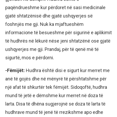
paqëndrueshme kur përdoret në sasi medicinale
gjatë shtatzënisë dhe gjatë ushqyerjes së
foshnjës me gji. Nuk ka mjaftueshëm
informacione të besueshme për sigurinë e aplikimit
të hudhrës në lëkurë nëse jeni shtatzënë ose gjatë
ushqyerjes me gji. Prandaj, për të qenë më të
sigurtë, mos e përdorni.
-Fëmijët:
Hudhra është disi e sigurt kur merret me
anë të gojës dhe në mënyrë të përshtatshme për
një afat të shkurtër tek fëmijët. Sidoqoftë, hudhra
mund të jetë e dëmshme kur merret në doza të
larta. Disa të dhëna sugjerojnë se doza të larta të
hudhrave mund të jenë të rrezikshme apo edhe